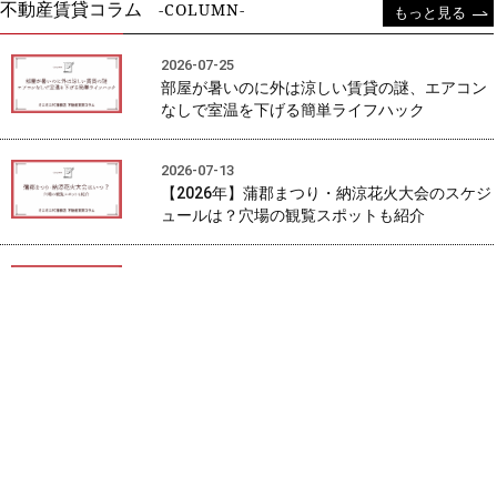
不動産賃貸コラム
-COLUMN-
もっと見る
2026-07-25
部屋が暑いのに外は涼しい賃貸の謎、エアコン
なしで室温を下げる簡単ライフハック
2026-07-13
【2026年】蒲郡まつり・納涼花火大会のスケジ
ュールは？穴場の観覧スポットも紹介
2026-07-13
【7月9日オープン】蒲郡に1日中くつろげるス
ーパー銭湯「みかんの湯」が誕生！見どころや
料金、口コミを調査
2026-06-26
知らないと織姫・彦星ドン引き！賃貸アパート/
マンションで七夕飾りを楽しむルールとマナー
2026-06-19