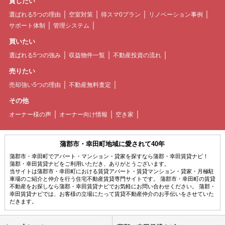
貸したい
選ばれる5つの理由
空室対策
得スマ0プラン
リノベーション事例
サポート体制
管理システム
買いたい
選ばれる5つの強み
収益物件一覧
不動産投資の流れ
売りたい
売却強い5つの理由
不動産無料査定
その他
オーナー様の声
オーナー向け情報
空き家
蒲郡市・幸田町地域に愛されて40年
蒲郡市・幸田町でアパート・マンション・貸家を探すなら蒲郡・幸田賃貸ナビ！
蒲郡・幸田賃貸ナビをご利用いただき、ありがとうございます。
当サイトは蒲郡市・幸田町における賃貸アパート・賃貸マンション・貸家・月極駐
車場のご紹介と仲介を行う住宅不動産賃貸専門サイトです。 蒲郡市・幸田町の賃貸
不動産をお探しなら蒲郡・幸田賃貸ナビでお気軽にお問い合わせください。 蒲郡・
幸田賃貸ナビでは、お客様の立場にたって賃貸不動産仲介のお手伝いをさせていた
だきます。