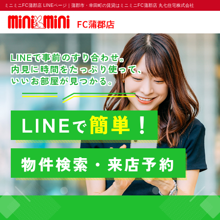
ミニミニFC蒲郡店 LINEページ｜蒲郡市・幸田町の賃貸はミニミニFC蒲郡店 丸七住宅株式会社
LINEで事前のすり合わせ。
内見に時間をたっぷり使って、
いいお部屋が見つかる。
LINE
簡単
！
で
物件検索・来店予約