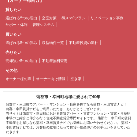
【オーナー様向け】
貸したい
選ばれる5つの理由
空室対策
得スマ0プラン
リノベーション事例
サポート体制
管理システム
買いたい
選ばれる5つの強み
収益物件一覧
不動産投資の流れ
売りたい
売却強い5つの理由
不動産無料査定
その他
オーナー様の声
オーナー向け情報
空き家
蒲郡市・幸田町地域に愛されて40年
蒲郡市・幸田町でアパート・マンション・貸家を探すなら蒲郡・幸田賃貸ナビ！
蒲郡・幸田賃貸ナビをご利用いただき、ありがとうございます。
当サイトは蒲郡市・幸田町における賃貸アパート・賃貸マンション・貸家・月極駐
車場のご紹介と仲介を行う住宅不動産賃貸専門サイトです。 蒲郡市・幸田町の賃貸
不動産をお探しなら蒲郡・幸田賃貸ナビでお気軽にお問い合わせください。 蒲郡・
幸田賃貸ナビでは、お客様の立場にたって賃貸不動産仲介のお手伝いをさせていた
だきます。