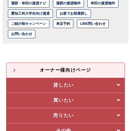
蒲郡・幸田の賃貸ナビ
蒲郡の賃貸物件
幸田の賃貸物件
愛知工科大学生向け賃貸
お家でお部屋探し
ご紹介制キャンペーン
来店予約
LINE問い合わせ
お問い合わせ
オーナー様向けページ
貸したい
選ばれる5つの理由
買いたい
管理システム
私たちの5つの強み
売りたい
収益物件一覧
売却に強い5つの理由
その他