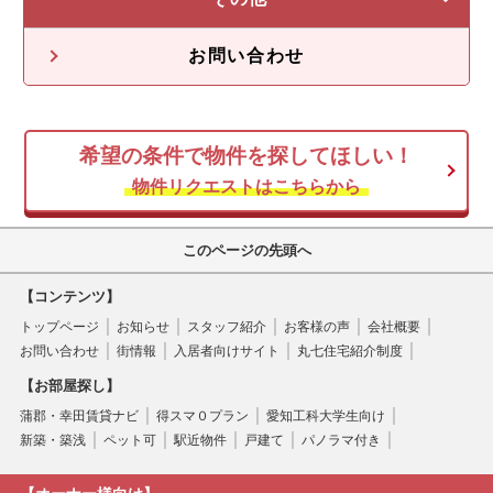
不動産投資の流れ
不動産無料査定
オーナー様の声
お問い合わせ
オーナー様向け情報
希望の条件で物件を探してほしい！
空き家
物件リクエストはこちらから
このページの先頭へ
【コンテンツ】
トップページ
お知らせ
スタッフ紹介
お客様の声
会社概要
お問い合わせ
街情報
入居者向けサイト
丸七住宅紹介制度
【お部屋探し】
蒲郡・幸田賃貸ナビ
得スマ０プラン
愛知工科大学生向け
新築・築浅
ペット可
駅近物件
戸建て
パノラマ付き