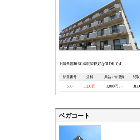
上階角部屋RC造眺望良好な3LDKです。
部屋番号
賃料
共益 / 管理費
間取
506
5.2万円
3,000円 / -
3L
ベガコート