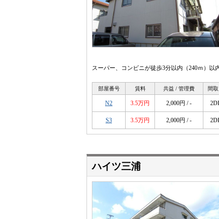
スーパー、コンビニが徒歩3分以内（240ｍ）
部屋番号
賃料
共益 / 管理費
間取
N2
3.5万円
2,000円 / -
2D
S3
3.5万円
2,000円 / -
2D
ハイツ三浦