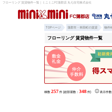
フローリング 賃貸物件一覧｜ミニミニFC蒲郡店 丸七住宅株式会社
TOPページ
蒲郡市・幸田町の賃貸
物件
フローリング 賃貸物件一覧
257
348
棟数
件 (総部屋数：
件)
表示件