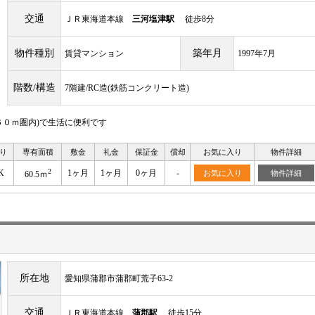
交通
ＪＲ東海道本線
三河塩津駅
徒歩8分
物件種別
築年月
賃貸マンション
1997年7月
階数/構造
7階建/RC造(鉄筋コンクリート造)
０ｍ圏内)で生活に便利です
り
専有面積
敷金
礼金
保証金
償却
お気に入り
物件詳細
2
K
1ヶ月
1ヶ月
0ヶ月
-
お気に入り
物件詳細
60.5ｍ
所在地
愛知県蒲郡市蒲郡町荒子63-2
交通
ＪＲ東海道本線
蒲郡駅
徒歩15分