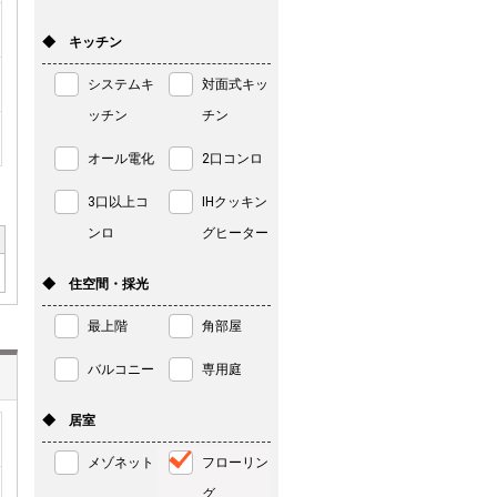
◆ キッチン
システムキ
対面式キッ
ッチン
チン
オール電化
2口コンロ
3口以上コ
IHクッキン
ンロ
グヒーター
◆ 住空間・採光
最上階
角部屋
バルコニー
専用庭
◆ 居室
メゾネット
フローリン
グ