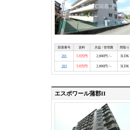
部屋番号
賃料
共益 / 管理費
間取り
201
5.9万円
2,000円 / -
3LDK
203
5.9万円
2,000円 / -
3LDK
エスポワール蒲郡II