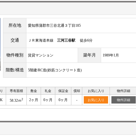
所在地
愛知県蒲郡市三谷北通３丁目185
交通
ＪＲ東海道本線
三河三谷駅
徒歩6分
物件種別
築年月
賃貸マンション
1989年1月
階数/構造
5階建/RC造(鉄筋コンクリート造)
り
専有面積
敷金
礼金
保証金
償却
お気に入り
物件詳細
2
DK
2ヶ月
0ヶ月
0ヶ月
-
お気に入り
物件詳細
58.32ｍ