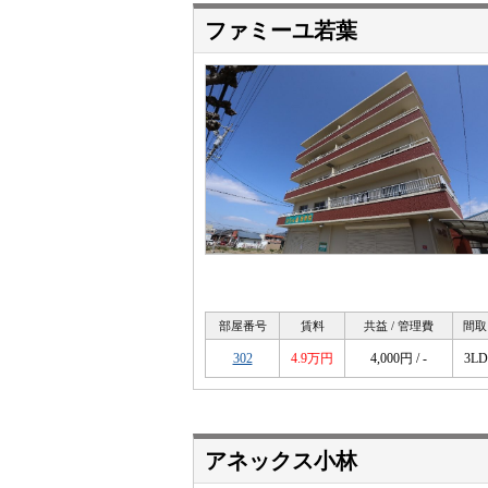
ファミーユ若葉
部屋番号
賃料
共益 / 管理費
間取
302
4.9万円
4,000円 / -
3L
アネックス小林