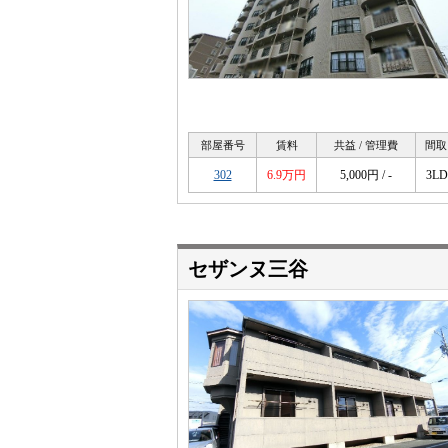
部屋番号
賃料
共益 / 管理費
間取
302
6.9万円
5,000円 / -
3L
セザンヌ三谷