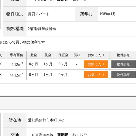
物件種別
築年月
賃貸アパート
1989年1月
階数/構造
2階建/軽量鉄骨造
以内にあって買い物に便利です
り
専有面積
敷金
礼金
保証金
償却
お気に入り
物件詳細
2
K
0ヶ月
1ヶ月
0ヶ月
-
お気に入り
物件詳細
44.12ｍ
2
K
0ヶ月
1ヶ月
0ヶ月
-
お気に入り
物件詳細
44.12ｍ
所在地
愛知県蒲郡市本町14-2
交通
ＪＲ東海道本線
蒲郡駅
徒歩12分