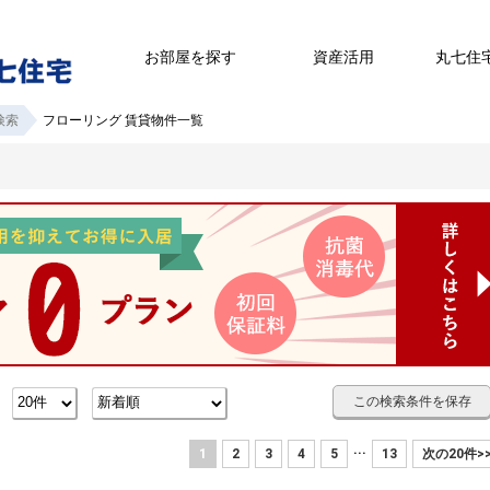
お部屋を探す
資産活用
丸七住
検索
フローリング 賃貸物件一覧
この検索条件を保存
数
...
1
2
3
4
5
13
次の20件>