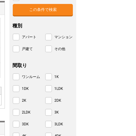
種別
アパート
マンション
戸建て
その他
間取り
ワンルーム
1K
1DK
1LDK
2K
2DK
2LDK
3K
3DK
3LDK