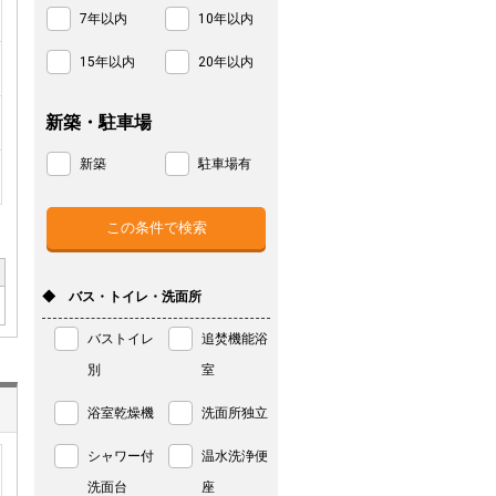
7年以内
10年以内
15年以内
20年以内
新築・駐車場
新築
駐車場有
◆ バス・トイレ・洗面所
バストイレ
追焚機能浴
別
室
浴室乾燥機
洗面所独立
シャワー付
温水洗浄便
洗面台
座