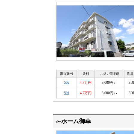
部屋番号
賃料
共益 / 管理費
間取
502
4.7万円
3,000円 / -
3D
501
4.7万円
3,000円 / -
3D
e-ホーム御幸