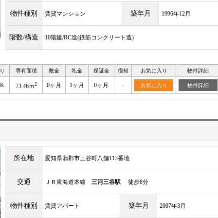
物件種別
築年月
賃貸マンション
1996年12月
階数/構造
10階建/RC造(鉄筋コンクリート造)
り
専有面積
敷金
礼金
保証金
償却
お気に入り
物件詳細
2
DK
0ヶ月
1ヶ月
0ヶ月
-
お気に入り
物件詳細
73.46ｍ
所在地
愛知県蒲郡市三谷町八舗113番地
交通
ＪＲ東海道本線
三河三谷駅
徒歩8分
物件種別
築年月
賃貸アパート
2007年3月