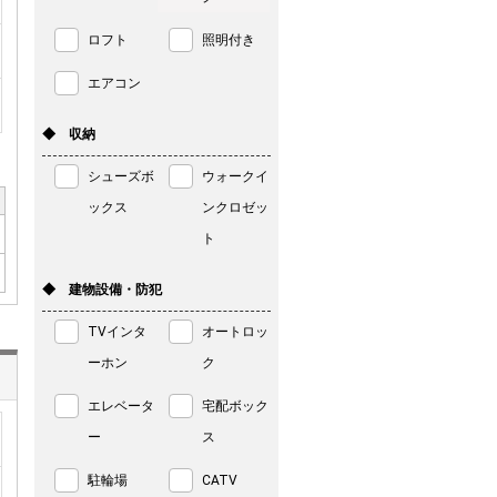
ロフト
照明付き
エアコン
◆ 収納
シューズボ
ウォークイ
ックス
ンクロゼッ
ト
◆ 建物設備・防犯
TVインタ
オートロッ
ーホン
ク
エレベータ
宅配ボック
ー
ス
駐輪場
CATV