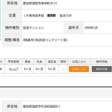
所在地
愛知県蒲郡市御幸町20-11
交通
ＪＲ東海道本線
蒲郡駅
徒歩11分
物件種別
築年月
賃貸マンション
1994年2月
階数/構造
4階建/RC造(鉄筋コンクリート造)
り
専有面積
敷金
礼金
保証金
償却
お気に入り
物件詳細
2
DK
0ヶ月
0ヶ月
0ヶ月
-
お気に入り
物件詳細
70.1ｍ
所在地
愛知県蒲郡市竹谷町錦田8-1