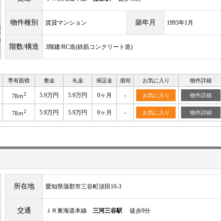
物件種別
築年月
賃貸マンション
1993年1月
階数/構造
3階建/RC造(鉄筋コンクリート造)
専有面積
敷金
礼金
保証金
償却
お気に入り
物件詳細
2
5.9万円
5.9万円
0ヶ月
-
お気に入り
物件詳細
78ｍ
2
5.9万円
5.9万円
0ヶ月
-
お気に入り
物件詳細
78ｍ
所在地
愛知県蒲郡市三谷町須田10-3
交通
ＪＲ東海道本線
三河三谷駅
徒歩9分