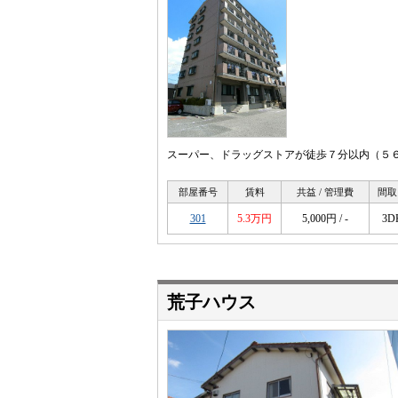
スーパー、ドラッグストアが徒歩７分以内（５６
部屋番号
賃料
共益 / 管理費
間取
301
5.3万円
5,000円 / -
3D
荒子ハウス