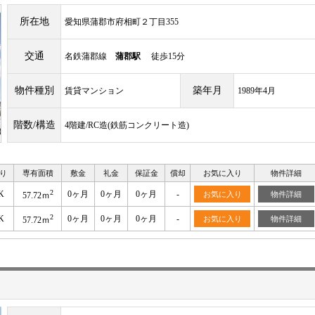
所在地
愛知県蒲郡市府相町２丁目355
交通
名鉄蒲郡線
蒲郡駅
徒歩15分
物件種別
築年月
賃貸マンション
1989年4月
階数/構造
4階建/RC造(鉄筋コンクリート造)
り
専有面積
敷金
礼金
保証金
償却
お気に入り
物件詳細
2
K
0ヶ月
0ヶ月
0ヶ月
-
お気に入り
物件詳細
57.72ｍ
2
K
0ヶ月
0ヶ月
0ヶ月
-
お気に入り
物件詳細
57.72ｍ