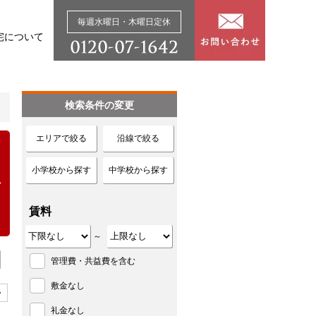
毎週水曜日・木曜日定休
宅について
検索条件の変更
エリアで絞る
沿線で絞る
小学校から探す
中学校から探す
賃料
～
管理費・共益費を含む
敷金なし
>
礼金なし