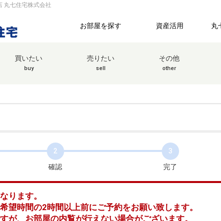
店 丸七住宅株式会社
お部屋を探す
資産活用
丸
買いたい
売りたい
その他
buy
sell
other
2
3
確認
完了
となります。
希望時間の2時間以上前にご予約をお願い致します。
ですが、お部屋の内覧が行えない場合がございます。