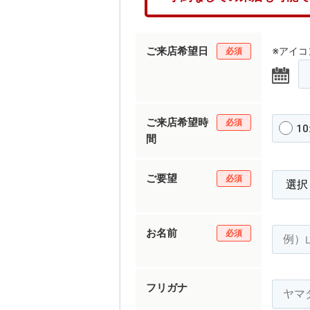
ご来店希望日
※アイ
必須
ご来店希望時
必須
10
間
ご要望
必須
お名前
必須
フリガナ