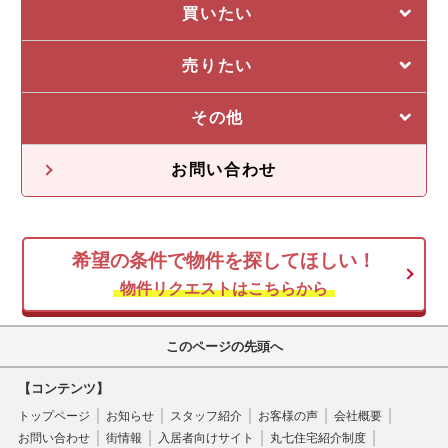
選ばれる5つの理由
買いたい
管理システム
私たちの5つの強み
売りたい
収益物件一覧
売却に強い5つの理由
その他
不動産投資の流れ
不動産無料査定
オーナー様の声
お問い合わせ
オーナー様向け情報
希望の条件で物件を探してほしい！
空き家
物件リクエストはこちらから
このページの先頭へ
【コンテンツ】
トップページ
お知らせ
スタッフ紹介
お客様の声
会社概要
お問い合わせ
街情報
入居者向けサイト
丸七住宅紹介制度