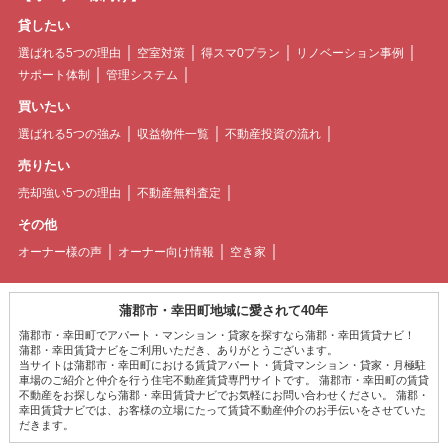
貸したい
選ばれる5つの理由
空室対策
得スマ0プラン
リノベーション事例
サポート体制
管理システム
買いたい
選ばれる5つの強み
収益物件一覧
不動産投資の流れ
売りたい
売却強い5つの理由
不動産無料査定
その他
オーナー様の声
オーナー向け情報
空き家
蒲郡市・幸田町地域に愛されて40年
蒲郡市・幸田町でアパート・マンション・貸家を探すなら蒲郡・幸田賃貸ナビ！
蒲郡・幸田賃貸ナビをご利用いただき、ありがとうございます。
当サイトは蒲郡市・幸田町における賃貸アパート・賃貸マンション・貸家・月極駐
車場のご紹介と仲介を行う住宅不動産賃貸専門サイトです。 蒲郡市・幸田町の賃貸
不動産をお探しなら蒲郡・幸田賃貸ナビでお気軽にお問い合わせください。 蒲郡・
幸田賃貸ナビでは、お客様の立場にたって賃貸不動産仲介のお手伝いをさせていた
だきます。