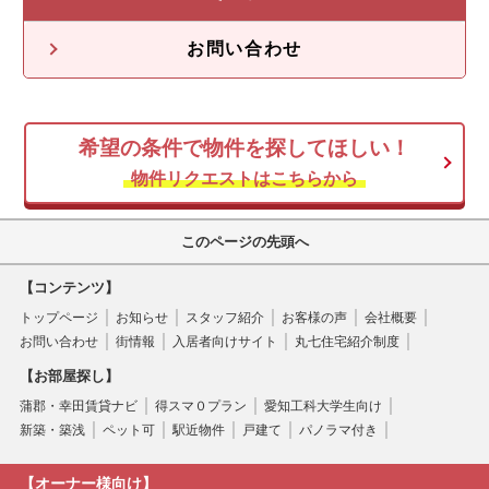
不動産投資の流れ
不動産無料査定
オーナー様の声
お問い合わせ
オーナー様向け情報
希望の条件で物件を探してほしい！
空き家
物件リクエストはこちらから
このページの先頭へ
【コンテンツ】
トップページ
お知らせ
スタッフ紹介
お客様の声
会社概要
お問い合わせ
街情報
入居者向けサイト
丸七住宅紹介制度
【お部屋探し】
蒲郡・幸田賃貸ナビ
得スマ０プラン
愛知工科大学生向け
新築・築浅
ペット可
駅近物件
戸建て
パノラマ付き
【オーナー様向け】