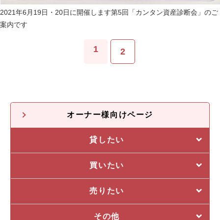
2021年6月19日・20日に開催します第5回「カンタン資産診断会」のご
案内です
1
2
オーナー様向けページ
貸したい
選ばれる5つの理由
買いたい
管理システム
私たちの5つの強み
売りたい
収益物件一覧
売却に強い5つの理由
その他