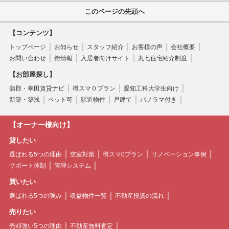
このページの先頭へ
【コンテンツ】
トップページ
お知らせ
スタッフ紹介
お客様の声
会社概要
お問い合わせ
街情報
入居者向けサイト
丸七住宅紹介制度
【お部屋探し】
蒲郡・幸田賃貸ナビ
得スマ０プラン
愛知工科大学生向け
新築・築浅
ペット可
駅近物件
戸建て
パノラマ付き
【オーナー様向け】
貸したい
選ばれる5つの理由
空室対策
得スマ0プラン
リノベーション事例
サポート体制
管理システム
買いたい
選ばれる5つの強み
収益物件一覧
不動産投資の流れ
売りたい
売却強い5つの理由
不動産無料査定