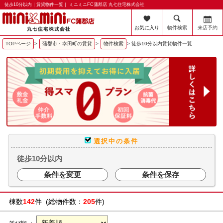
徒歩10分以内｜賃貸物件一覧｜ ミニミニFC蒲郡店 丸七住宅株式会社
お気に入り
物件検索
来店予約
TOPページ
>
蒲郡市・幸田町の賃貸
>
物件検索
>
徒歩10分以内賃貸物件一覧
選択中の条件
徒歩10分以内
条件を変更
条件を保存
棟数
142
件 (総物件数：
205
件)