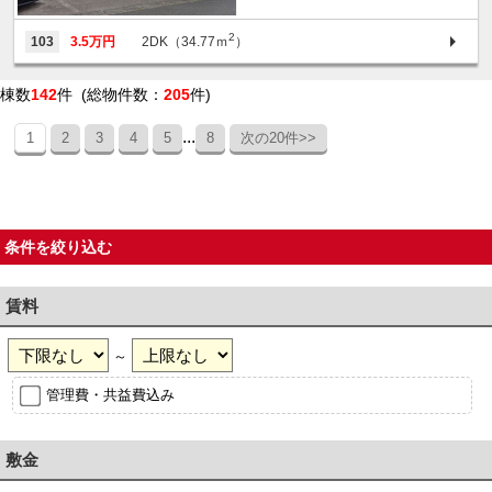
2
103
3.5万円
2DK（34.77ｍ
）
棟数
142
件 (総物件数：
205
件)
...
1
2
3
4
5
8
次の20件>>
条件を絞り込む
賃料
～
管理費・共益費込み
敷金