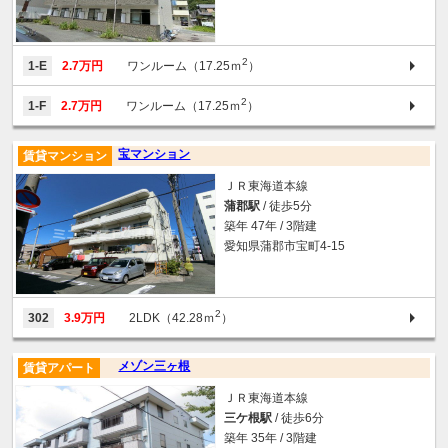
2
1-E
2.7万円
ワンルーム（17.25ｍ
）
2
1-F
2.7万円
ワンルーム（17.25ｍ
）
宝マンション
賃貸マンション
ＪＲ東海道本線
蒲郡駅
/ 徒歩5分
築年 47年 / 3階建
愛知県蒲郡市宝町4-15
2
302
3.9万円
2LDK（42.28ｍ
）
メゾン三ヶ根
賃貸アパート
ＪＲ東海道本線
三ケ根駅
/ 徒歩6分
築年 35年 / 3階建