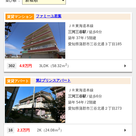
並び順 ：
ファミーユ若葉
賃貸マンション
ＪＲ東海道本線
三河三谷駅
/ 徒歩6分
築年 37年 / 5階建
愛知県蒲郡市三谷北通３丁目185
2
302
4.9万円
3LDK（58.32ｍ
）
第2プリンスアパート
賃貸アパート
ＪＲ東海道本線
三河三谷駅
/ 徒歩6分
築年 54年 / 2階建
愛知県蒲郡市三谷北通２丁目273
2
16
2.3万円
2K（24.08ｍ
）