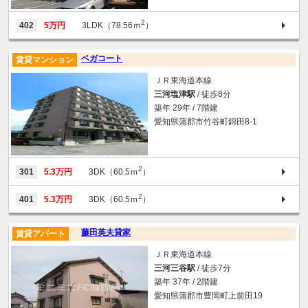
2
402
5万円
3LDK（78.56ｍ
）
ベガコート
賃貸マンション
ＪＲ東海道本線
三河塩津駅
/ 徒歩8分
築年 29年 / 7階建
愛知県蒲郡市竹谷町錦田8-1
2
301
5.3万円
3DK（60.5ｍ
）
2
401
5.3万円
3DK（60.5ｍ
）
藤田英夫貸家
賃貸アパート
ＪＲ東海道本線
三河三谷駅
/ 徒歩7分
築年 37年 / 2階建
愛知県蒲郡市豊岡町上前田19