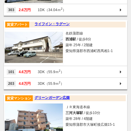
2
303
2.6万円
1DK（34.04ｍ
）
ライフイン・ラグーン
賃貸アパート
名鉄蒲郡線
西浦駅
/ 徒歩8分
築年 25年 / 2階建
愛知県蒲郡市西浦町西馬相1-1
2
101
4.6万円
3DK（55.9ｍ
）
2
203
4.6万円
3DK（55.9ｍ
）
グリーンガーデン広畑
賃貸マンション
ＪＲ東海道本線
三河大塚駅
/ 徒歩10分
築年 28年 / 4階建
愛知県蒲郡市大塚町後広畑15-1