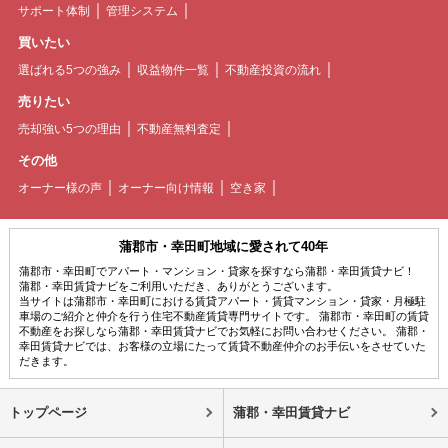
サポート体制
管理システム
買いたい
選ばれる5つの強み
収益物件一覧
不動産投資の流れ
売りたい
売却強い5つの理由
不動産無料査定
その他
オーナー様の声
オーナー向け情報
空き家
蒲郡市・幸田町地域に愛されて40年
蒲郡市・幸田町でアパート・マンション・貸家を探すなら蒲郡・幸田賃貸ナビ！
蒲郡・幸田賃貸ナビをご利用いただき、ありがとうございます。
当サイトは蒲郡市・幸田町における賃貸アパート・賃貸マンション・貸家・月極駐
車場のご紹介と仲介を行う住宅不動産賃貸専門サイトです。 蒲郡市・幸田町の賃貸
不動産をお探しなら蒲郡・幸田賃貸ナビでお気軽にお問い合わせください。 蒲郡・
幸田賃貸ナビでは、お客様の立場にたって賃貸不動産仲介のお手伝いをさせていた
だきます。
トップページ
蒲郡・幸田賃貸ナビ