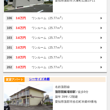
愛知県蒲郡市大塚町広畑15-11
2
106
3.6万円
ワンルーム（25.77ｍ
）
2
105
3.6万円
ワンルーム（25.77ｍ
）
2
103
3.6万円
ワンルーム（25.77ｍ
）
2
101
3.6万円
ワンルーム（25.77ｍ
）
2
206
3.8万円
ワンルーム（25.77ｍ
）
2
202
3.8万円
ワンルーム（25.77ｍ
）
シーサイド本郷
賃貸アパート
名鉄蒲郡線
蒲郡競艇場前駅
/ 徒歩9分
築年 39年 / 2階建
愛知県蒲郡市拾石町本郷49番地