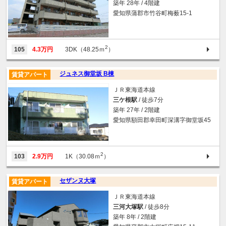
築年 28年 / 4階建
愛知県蒲郡市竹谷町梅薮15-1
2
105
4.3万円
3DK（48.25ｍ
）
ジュネス御堂坂 B棟
賃貸アパート
ＪＲ東海道本線
三ケ根駅
/ 徒歩7分
築年 27年 / 2階建
愛知県額田郡幸田町深溝字御堂坂45
2
103
2.9万円
1K（30.08ｍ
）
セザンヌ大塚
賃貸アパート
ＪＲ東海道本線
三河大塚駅
/ 徒歩8分
築年 8年 / 2階建