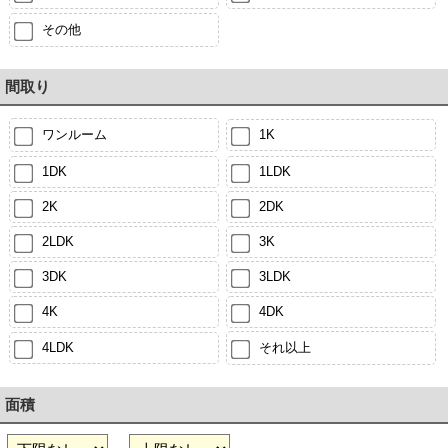
その他
間取り
ワンルーム
1K
1DK
1LDK
2K
2DK
2LDK
3K
3DK
3LDK
4K
4DK
4LDK
それ以上
面積