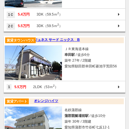
2
5.4万円
3DK（59.5ｍ
）
1Ｃ
2
5.5万円
3DK（59.5ｍ
）
2Ｃ
ジュネス サード ニックス B
賃貸タウンハウス
ＪＲ東海道本線
幸田駅
/ 徒歩6分
築年 27年 / 2階建
愛知県額田郡幸田町菱池字荒田56
2
1
5.5万円
2LDK（53ｍ
）
オレンジハイツ
賃貸アパート
名鉄蒲郡線
蒲郡競艇場前駅
/ 徒歩10分
築年 30年 / 3階建
愛知県蒲郡市竹谷町七反12-1