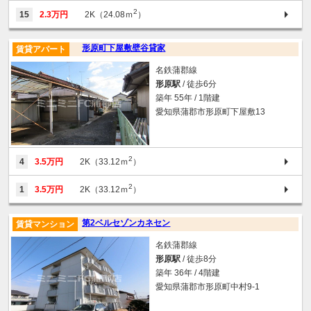
2
15
2.3万円
2K（24.08ｍ
）
形原町下屋敷壁谷貸家
賃貸アパート
名鉄蒲郡線
形原駅
/ 徒歩6分
築年 55年 / 1階建
愛知県蒲郡市形原町下屋敷13
2
4
3.5万円
2K（33.12ｍ
）
2
1
3.5万円
2K（33.12ｍ
）
第2ベルセゾンカネセン
賃貸マンション
名鉄蒲郡線
形原駅
/ 徒歩8分
築年 36年 / 4階建
愛知県蒲郡市形原町中村9-1