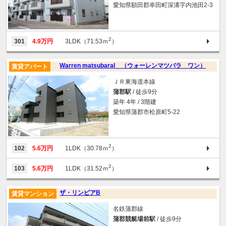
愛知県額田郡幸田町深溝字内池田2-3
2
301
4.9万円
3LDK（71.53ｍ
）
Warren matsubaraI （ウォーレンマツバラ ワン）
賃貸アパート
ＪＲ東海道本線
蒲郡駅
/ 徒歩9分
築年 4年 / 3階建
愛知県蒲郡市松原町5-22
2
102
5.6万円
1LDK（30.78ｍ
）
2
103
5.6万円
1LDK（31.52ｍ
）
ザ・リンピアB
賃貸マンション
名鉄蒲郡線
蒲郡競艇場前駅
/ 徒歩9分