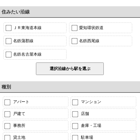
住みたい沿線
ＪＲ東海道本線
愛知環状鉄道
名鉄蒲郡線
名鉄西尾線
名鉄名古屋本線
種別
アパート
マンション
戸建て
店舗
事務所
倉庫・工場
貸土地
駐車場