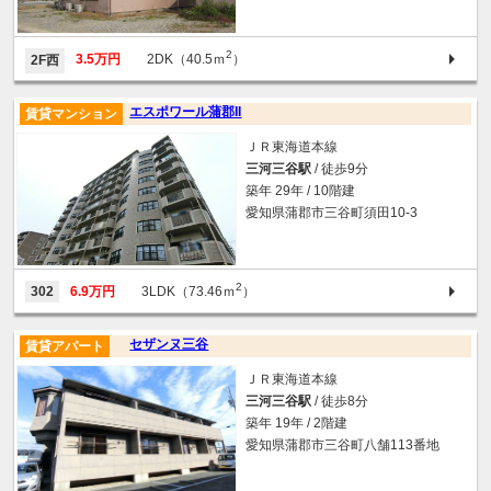
2
3.5万円
2DK（40.5ｍ
）
2F西
エスポワール蒲郡II
賃貸マンション
ＪＲ東海道本線
三河三谷駅
/ 徒歩9分
築年 29年 / 10階建
愛知県蒲郡市三谷町須田10-3
2
302
6.9万円
3LDK（73.46ｍ
）
セザンヌ三谷
賃貸アパート
ＪＲ東海道本線
三河三谷駅
/ 徒歩8分
築年 19年 / 2階建
愛知県蒲郡市三谷町八舗113番地