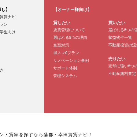
探し】
【オーナー様向け】
賃貸ナビ
貸したい
買いたい
ラン
賃貸管理について
選ばれる5つの
学生向け
選ばれる5つの理由
収益物件一覧
空室対策
不動産投資の流
得スマ0プラン
売りたい
リノベーション事例
売却に強い5つ
サポート体制
き
不動産無料査定
管理システム
ン・貸家を探すなら蒲郡・幸田賃貸ナビ！