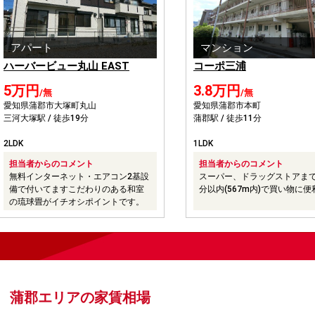
アパート
マンション
ハーバービュー丸山 EAST
コーポ三浦
5万円
3.8万円
/無
/無
愛知県蒲郡市大塚町丸山
愛知県蒲郡市本町
三河大塚駅 / 徒歩19分
蒲郡駅 / 徒歩11分
2LDK
1LDK
担当者からのコメント
担当者からのコメント
無料インターネット・エアコン2基設
スーパー、ドラッグストアまで
備で付いてますこだわりのある和室
分以内(567m内)で買い物に便
の琉球畳がイチオシポイントです。
蒲郡エリアの家賃相場