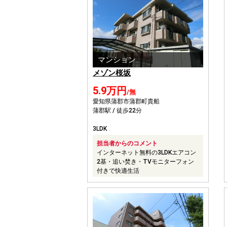
マンション
メゾン桜坂
5.9万円
/無
愛知県蒲郡市蒲郡町貴船
蒲郡駅 / 徒歩22分
3LDK
担当者からのコメント
インターネット無料の3LDKエアコン
2基・追い焚き・TVモニターフォン
付きで快適生活