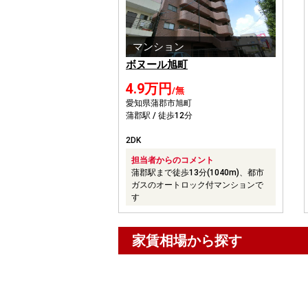
マンション
ボヌール旭町
4.9万円
/無
愛知県蒲郡市旭町
蒲郡駅 / 徒歩12分
2DK
担当者からのコメント
蒲郡駅まで徒歩13分(1040m)、都市
ガスのオートロック付マンションで
す
家賃相場から探す