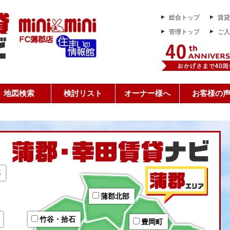
総合トップ
賃貸
管理トップ
ご入
地図検索
検討リスト
オーナー様へ
お客様の
部
蒲郡北部
竹谷・拾石
豊岡町