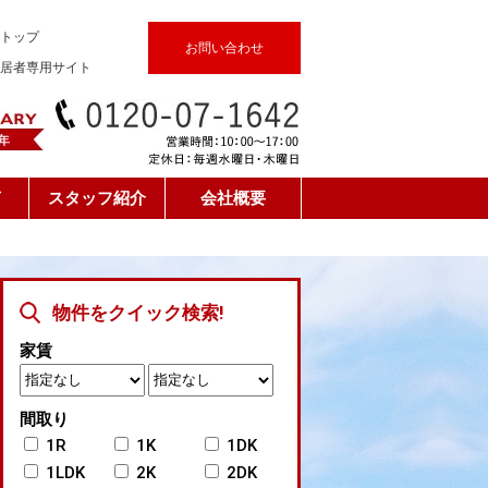
トップ
お問い合わせ
居者専用サイト
声
スタッフ紹介
会社概要
物件をクイック検索!
家賃
間取り
1R
1K
1DK
1LDK
2K
2DK