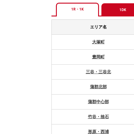
1R・1K
1DK
エリア名
大塚町
豊岡町
三谷・三谷北
蒲郡北部
蒲郡中心部
竹谷・捨石
形原・西浦