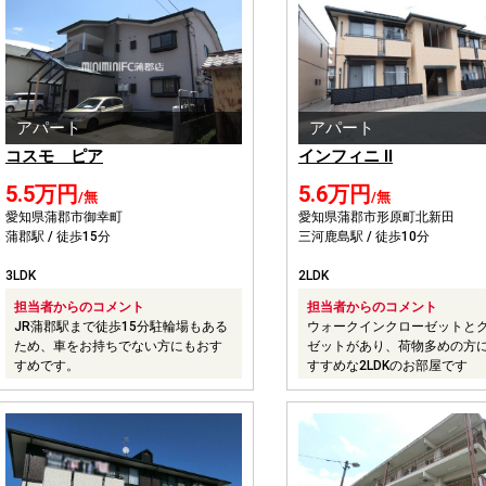
アパート
アパート
コスモ ピア
インフィニ II
5.5万円
5.6万円
/無
/無
愛知県蒲郡市御幸町
愛知県蒲郡市形原町北新田
蒲郡駅 / 徒歩15分
三河鹿島駅 / 徒歩10分
3LDK
2LDK
担当者からのコメント
担当者からのコメント
JR蒲郡駅まで徒歩15分駐輪場もある
ウォークインクローゼットと
ため、車をお持ちでない方にもおす
ゼットがあり、荷物多めの方
すめです。
すすめな2LDKのお部屋です