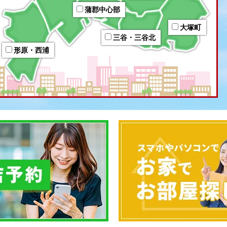
蒲郡中心部
大塚町
三谷・三谷北
形原・西浦