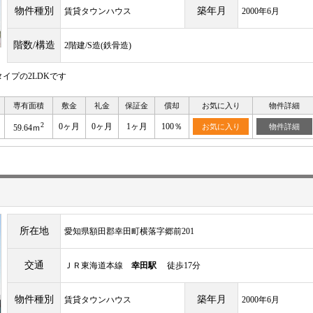
物件種別
築年月
賃貸タウンハウス
2000年6月
階数/構造
2階建/S造(鉄骨造)
イプの2LDKです
専有面積
敷金
礼金
保証金
償却
お気に入り
物件詳細
2
0ヶ月
0ヶ月
1ヶ月
100％
お気に入り
物件詳細
59.64ｍ
所在地
愛知県額田郡幸田町横落字郷前201
交通
ＪＲ東海道本線
幸田駅
徒歩17分
物件種別
築年月
賃貸タウンハウス
2000年6月