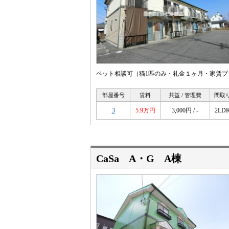
ペット相談可（猫1匹のみ・礼金１ヶ月・家賃プ
部屋番号
賃料
共益 / 管理費
間取
3
5.9万円
3,000円 / -
2LD
CaSa A・G A棟