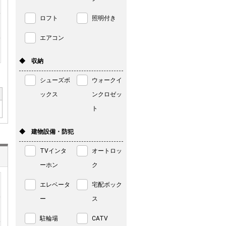
ロフト
照明付き
エアコン
◆ 収納
シューズボ
ウォークイ
ックス
ンクロゼッ
ト
◆ 建物設備・防犯
TVインタ
オートロッ
ーホン
ク
エレベータ
宅配ボック
ー
ス
駐輪場
CATV