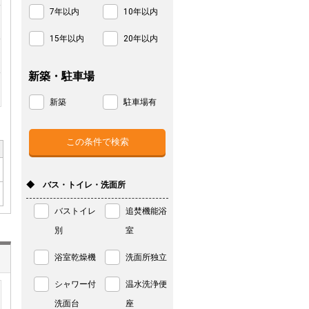
7年以内
10年以内
15年以内
20年以内
新築・駐車場
新築
駐車場有
◆ バス・トイレ・洗面所
バストイレ
追焚機能浴
別
室
浴室乾燥機
洗面所独立
シャワー付
温水洗浄便
洗面台
座