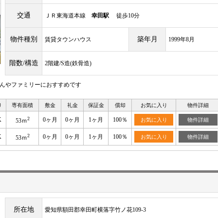
交通
ＪＲ東海道本線
幸田駅
徒歩10分
物件種別
築年月
賃貸タウンハウス
1999年8月
階数/構造
2階建/S造(鉄骨造)
さんやファミリーにおすすめです
り
専有面積
敷金
礼金
保証金
償却
お気に入り
物件詳細
2
K
0ヶ月
0ヶ月
1ヶ月
100％
お気に入り
物件詳細
53ｍ
2
K
0ヶ月
0ヶ月
1ヶ月
100％
お気に入り
物件詳細
53ｍ
所在地
愛知県額田郡幸田町横落字竹ノ花109-3