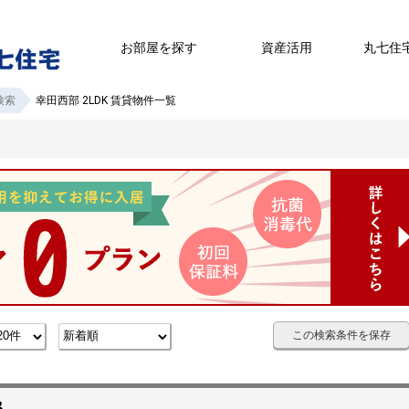
お部屋を探す
資産活用
丸七住
検索
幸田西部 2LDK 賃貸物件一覧
この検索条件を保存
B