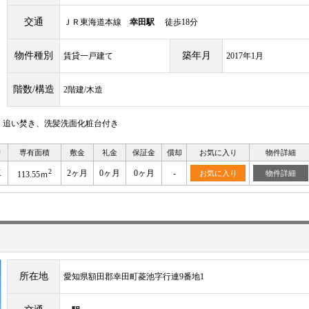
交通
ＪＲ東海道本線
幸田駅
徒歩18分
物件種別
築年月
賃貸一戸建て
2017年1月
階数/構造
2階建/木造
、追い焚き、洗髪洗面化粧台付き
り
専有面積
敷金
礼金
保証金
償却
お気に入り
物件詳細
2
K
2ヶ月
0ヶ月
0ヶ月
-
お気に入り
物件詳細
113.55ｍ
所在地
愛知県額田郡幸田町菱池字行連9番地1