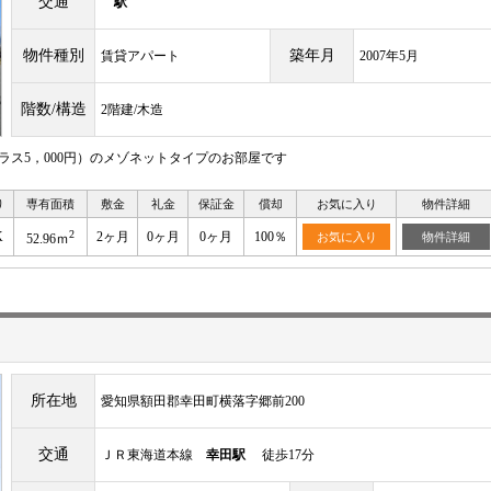
交通
駅
物件種別
築年月
賃貸アパート
2007年5月
階数/構造
2階建/木造
ラス5，000円）のメゾネットタイプのお部屋です
り
専有面積
敷金
礼金
保証金
償却
お気に入り
物件詳細
2
K
2ヶ月
0ヶ月
0ヶ月
100％
お気に入り
物件詳細
52.96ｍ
所在地
愛知県額田郡幸田町横落字郷前200
交通
ＪＲ東海道本線
幸田駅
徒歩17分