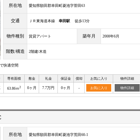
所在地
愛知県額田郡幸田町菱池字菅田63
交通
ＪＲ東海道本線
幸田駅
徒歩13分
物件種別
築年月
賃貸アパート
2008年6月
階数/構造
2階建/木造
きで快適空間
り
専有面積
敷金
礼金
保証金
償却
お気に入り
物件詳細
2
K
0ヶ月
7.7万円
0ヶ月
-
お気に入り
物件詳細
63.86ｍ
C
所在地
愛知県額田郡幸田町菱池字荒田60-1