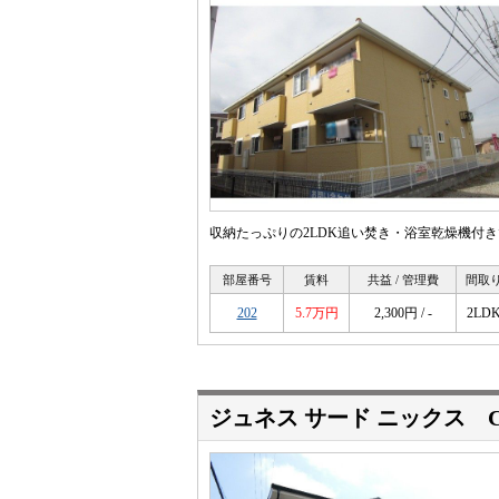
収納たっぷりの2LDK追い焚き・浴室乾燥機付
部屋番号
賃料
共益 / 管理費
間取
202
5.7万円
2,300円 / -
2LD
ジュネス サード ニックス 