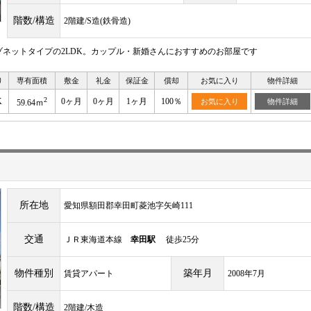
階数/構造
2階建/S造(鉄骨造)
ネットタイプの2LDK。カップル・新婚さんにおすすめのお部屋です
り
専有面積
敷金
礼金
保証金
償却
お気に入り
物件詳細
2
K
0ヶ月
0ヶ月
1ヶ月
100％
お気に入り
物件詳細
59.64ｍ
所在地
愛知県額田郡幸田町菱池字矢崎111
交通
ＪＲ東海道本線
幸田駅
徒歩25分
物件種別
築年月
賃貸アパート
2008年7月
階数/構造
2階建/木造