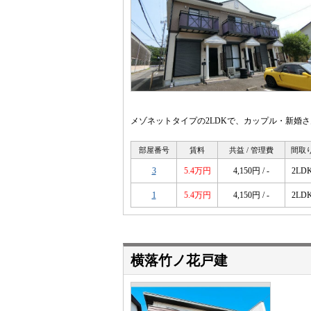
メゾネットタイプの2LDKで、カップル・新婚
部屋番号
賃料
共益 / 管理費
間取
3
5.4万円
4,150円 / -
2LD
1
5.4万円
4,150円 / -
2LD
横落竹ノ花戸建