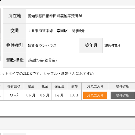
所在地
愛知県額田郡幸田町菱池字荒田56
交通
ＪＲ東海道本線
幸田駅
徒歩6分
物件種別
築年月
賃貸タウンハウス
1999年8月
階数/構造
2階建/S造(鉄骨造)
ットタイプの2LDKです。カップル・新婚さんにおすすめ
り
専有面積
敷金
礼金
保証金
償却
お気に入り
物件詳細
2
K
0ヶ月
0ヶ月
1ヶ月
100％
お気に入り
物件詳細
53ｍ