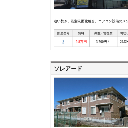
追い焚き、洗髪洗面化粧台、エアコン設備のメゾ
部屋番号
賃料
共益 / 管理費
間取
3
5.8万円
3,700円 / -
2LD
ソレアード