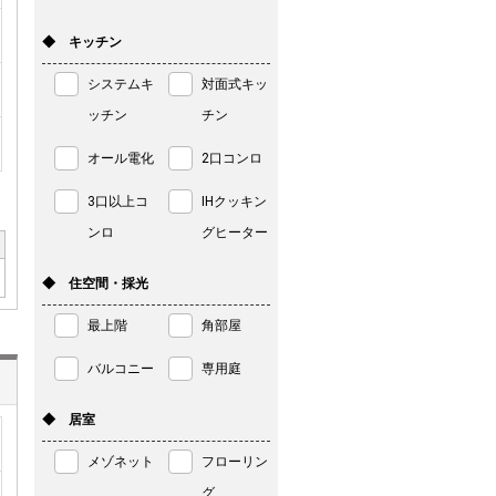
◆ キッチン
システムキ
対面式キッ
ッチン
チン
オール電化
2口コンロ
3口以上コ
IHクッキン
ンロ
グヒーター
◆ 住空間・採光
最上階
角部屋
バルコニー
専用庭
◆ 居室
メゾネット
フローリン
グ