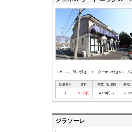
エアコン、追い焚き、モニターホン付きのメゾネ
部屋番号
賃料
共益 / 管理費
間取
1
5.5万円
4,150円 / -
2LD
ジラソーレ