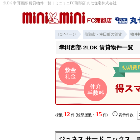
2LDK 幸田西部 賃貸物件一覧｜ミニミニFC蒲郡店 丸七住宅株式会社
TOPページ
蒲郡市・幸田町の賃貸
物件
幸田西部 2LDK 賃貸物件一覧
12
15
棟数
件 (総部屋数：
件)
表示件数
ジュネス サード ニックス 