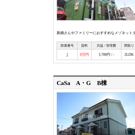
新婚さんやファミリーにおすすめなメゾネットタ
部屋番号
賃料
共益 / 管理費
間取り
3
6万円
3,700円 / -
2LDK
CaSa A・G B棟