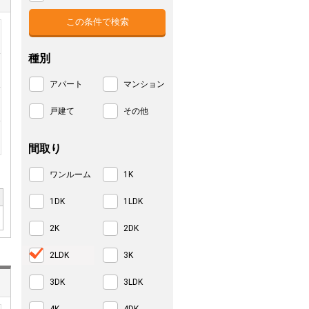
種別
アパート
マンション
戸建て
その他
間取り
ワンルーム
1K
1DK
1LDK
2K
2DK
2LDK
3K
3DK
3LDK