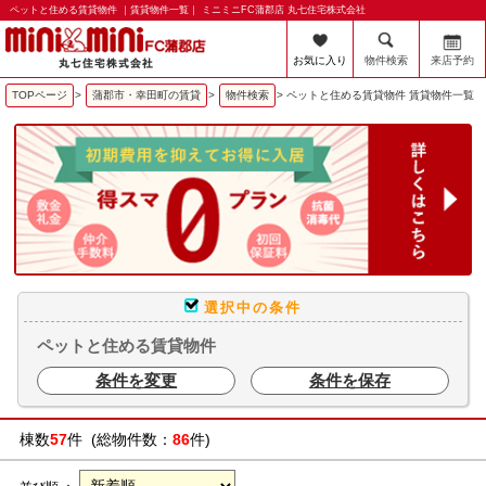
ペットと住める賃貸物件 ｜賃貸物件一覧｜ ミニミニFC蒲郡店 丸七住宅株式会社
お気に入り
物件検索
来店予約
TOPページ
>
蒲郡市・幸田町の賃貸
>
物件検索
>
ペットと住める賃貸物件 賃貸物件一覧
選択中の条件
ペットと住める賃貸物件
条件を変更
条件を保存
棟数
57
件 (総物件数：
86
件)