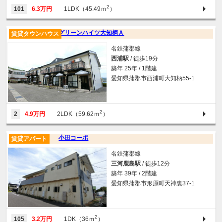
2
101
6.3万円
1LDK（45.49ｍ
）
グリーンハイツ大知柄Ａ
賃貸タウンハウス
名鉄蒲郡線
西浦駅
/ 徒歩19分
築年 25年 / 1階建
愛知県蒲郡市西浦町大知柄55‐1
2
2
4.9万円
2LDK（59.62ｍ
）
小田コーポ
賃貸アパート
名鉄蒲郡線
三河鹿島駅
/ 徒歩12分
築年 39年 / 2階建
愛知県蒲郡市形原町天神裏37-1
2
105
3.2万円
1DK（36ｍ
）