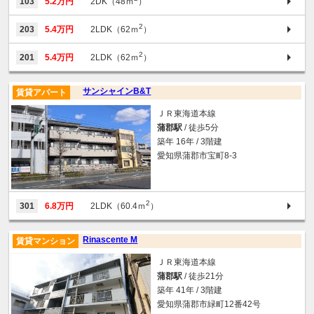
103
5.2万円
2DK（48ｍ
）
2
203
5.4万円
2LDK（62ｍ
）
2
201
5.4万円
2LDK（62ｍ
）
サンシャインB&T
賃貸アパート
ＪＲ東海道本線
蒲郡駅
/ 徒歩5分
築年 16年 / 3階建
愛知県蒲郡市宝町8-3
2
301
6.8万円
2LDK（60.4ｍ
）
Rinascente M
賃貸マンション
ＪＲ東海道本線
蒲郡駅
/ 徒歩21分
築年 41年 / 3階建
愛知県蒲郡市緑町12番42号