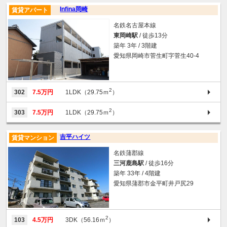
Infina岡崎
賃貸アパート
名鉄名古屋本線
東岡崎駅
/ 徒歩13分
築年 3年 / 3階建
愛知県岡崎市菅生町字菅生40-4
2
302
7.5万円
1LDK（29.75ｍ
）
2
303
7.5万円
1LDK（29.75ｍ
）
吉平ハイツ
賃貸マンション
名鉄蒲郡線
三河鹿島駅
/ 徒歩16分
築年 33年 / 4階建
愛知県蒲郡市金平町井戸尻29
2
103
4.5万円
3DK（56.16ｍ
）