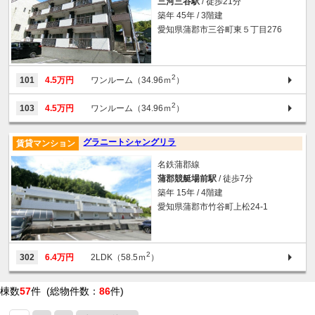
三河三谷駅
/ 徒歩21分
築年 45年 / 3階建
愛知県蒲郡市三谷町東５丁目276
2
101
4.5万円
ワンルーム（34.96ｍ
）
2
103
4.5万円
ワンルーム（34.96ｍ
）
グラニートシャングリラ
賃貸マンション
名鉄蒲郡線
蒲郡競艇場前駅
/ 徒歩7分
築年 15年 / 4階建
愛知県蒲郡市竹谷町上松24-1
2
302
6.4万円
2LDK（58.5ｍ
）
棟数
57
件 (総物件数：
86
件)