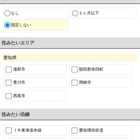
なし
１ヶ月以下
指定しない
住みたいエリア
愛知県
蒲郡市
額田郡幸田町
豊川市
岡崎市
西尾市
住みたい沿線
ＪＲ東海道本線
愛知環状鉄道