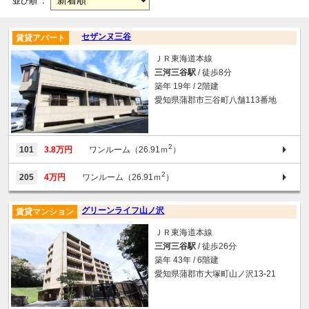
並び順 ：
セザンヌ三谷
賃貸アパート
ＪＲ東海道本線
三河三谷駅
/ 徒歩8分
築年 19年 / 2階建
愛知県蒲郡市三谷町八舗113番地
2
101
3.8万円
ワンルーム（26.91ｍ
）
2
205
4万円
ワンルーム（26.91ｍ
）
グリーンライフ山ノ沢
賃貸マンション
ＪＲ東海道本線
三河三谷駅
/ 徒歩26分
築年 43年 / 6階建
愛知県蒲郡市大塚町山ノ沢13-21