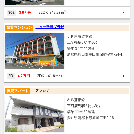
2
302
3.9万円
2LDK（42.28ｍ
）
ニュー幸田プラザ
賃貸マンション
ＪＲ東海道本線
三ケ根駅
/ 徒歩10分
築年 37年 / 4階建
愛知県額田郡幸田町深溝字立石4‐1
2
3D
4.2万円
2DK（41.8ｍ
）
グラシア
賃貸アパート
名鉄蒲郡線
三河鹿島駅
/ 徒歩8分
築年 11年 / 2階建
愛知県蒲郡市形原町広田2-16