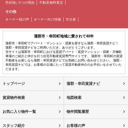
売却強い5つの理由
不動産無料査定
その他
オーナー様の声
オーナー向け情報
空き家
蒲郡市・幸田町地域に愛されて40年
蒲郡市・幸田町でアパート・マンション・貸家を探すなら蒲郡・幸田賃貸ナビ！
蒲郡・幸田賃貸ナビをご利用いただき、ありがとうございます。
当サイトは蒲郡市・幸田町における賃貸アパート・賃貸マンション・貸家・月極駐
車場のご紹介と仲介を行う住宅不動産賃貸専門サイトです。 蒲郡市・幸田町の賃貸
不動産をお探しなら蒲郡・幸田賃貸ナビでお気軽にお問い合わせください。 蒲郡・
幸田賃貸ナビでは、お客様の立場にたって賃貸不動産仲介のお手伝いをさせていた
だきます。
トップページ
蒲郡・幸田賃貸ナビ
賃貸物件検索
地図検索
お気に入り物件一覧
物件閲覧履歴
スタッフ紹介
お客様の声