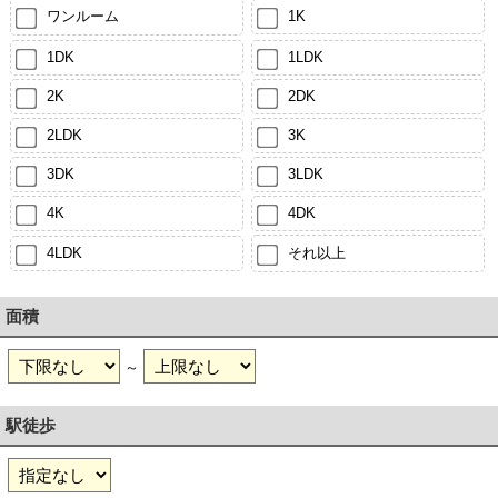
ワンルーム
1K
1DK
1LDK
2K
2DK
2LDK
3K
3DK
3LDK
4K
4DK
4LDK
それ以上
面積
～
駅徒歩