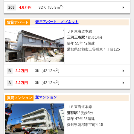
2
203
4.6万円
3DK（55.9ｍ
）
寺戸アパート メゾネット
賃貸アパート
ＪＲ東海道本線
三河三谷駅
/ 徒歩14分
築年 55年 / 2階建
愛知県蒲郡市三谷町東４丁目125
2
B
3.2万円
3K（42.12ｍ
）
2
A
3.2万円
3K（42.12ｍ
）
宝マンション
賃貸マンション
ＪＲ東海道本線
蒲郡駅
/ 徒歩5分
築年 47年 / 3階建
愛知県蒲郡市宝町4-15