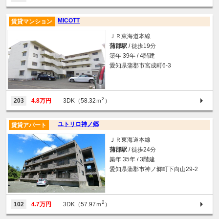
MICOTT
賃貸マンション
ＪＲ東海道本線
蒲郡駅
/ 徒歩19分
築年 39年 / 4階建
愛知県蒲郡市宮成町6-3
2
203
4.8万円
3DK（58.32ｍ
）
ユトリロ神ノ郷
賃貸アパート
ＪＲ東海道本線
蒲郡駅
/ 徒歩24分
築年 35年 / 3階建
愛知県蒲郡市神ノ郷町下向山29-2
2
102
4.7万円
3DK（57.97ｍ
）