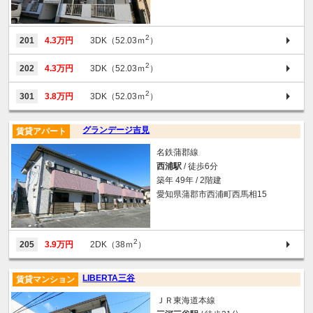
2
201
4.3万円
3DK（52.03ｍ
）
2
202
4.3万円
3DK（52.03ｍ
）
2
301
3.8万円
3DK（52.03ｍ
）
グランデージ吉見
賃貸アパート
名鉄蒲郡線
西浦駅
/ 徒歩6分
築年 49年 / 2階建
愛知県蒲郡市西浦町西馬相15
2
205
3.9万円
2DK（38ｍ
）
LIBERTA三谷
賃貸マンション
ＪＲ東海道本線