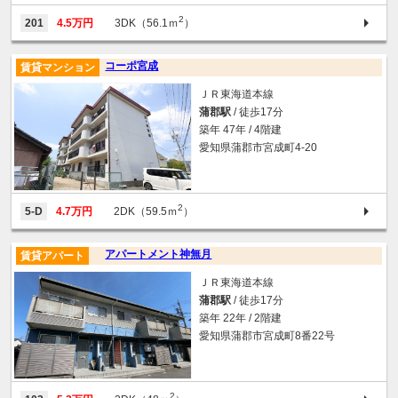
2
201
4.5万円
3DK（56.1ｍ
）
コーポ宮成
賃貸マンション
ＪＲ東海道本線
蒲郡駅
/ 徒歩17分
築年 47年 / 4階建
愛知県蒲郡市宮成町4-20
2
5-D
4.7万円
2DK（59.5ｍ
）
アパートメント神無月
賃貸アパート
ＪＲ東海道本線
蒲郡駅
/ 徒歩17分
築年 22年 / 2階建
愛知県蒲郡市宮成町8番22号
2