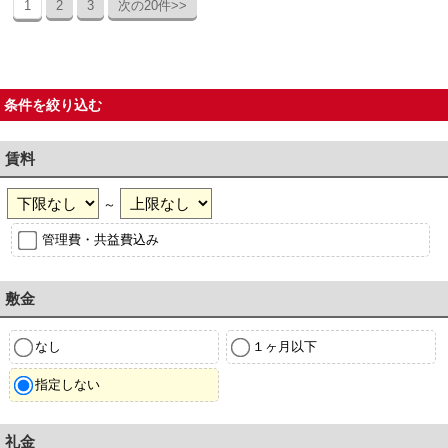
1
2
3
次の20件>>
条件を絞り込む
賃料
～
管理費・共益費込み
敷金
なし
１ヶ月以下
指定しない
礼金