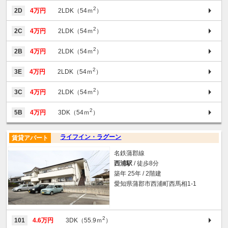
2
2D
4万円
2LDK（54ｍ
）
2
2C
4万円
2LDK（54ｍ
）
2
2B
4万円
2LDK（54ｍ
）
2
3E
4万円
2LDK（54ｍ
）
2
3C
4万円
2LDK（54ｍ
）
2
5B
4万円
3DK（54ｍ
）
ライフイン・ラグーン
賃貸アパート
名鉄蒲郡線
西浦駅
/ 徒歩8分
築年 25年 / 2階建
愛知県蒲郡市西浦町西馬相1-1
2
101
4.6万円
3DK（55.9ｍ
）