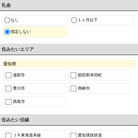
礼金
なし
１ヶ月以下
指定しない
住みたいエリア
愛知県
蒲郡市
額田郡幸田町
豊川市
岡崎市
西尾市
住みたい沿線
ＪＲ東海道本線
愛知環状鉄道