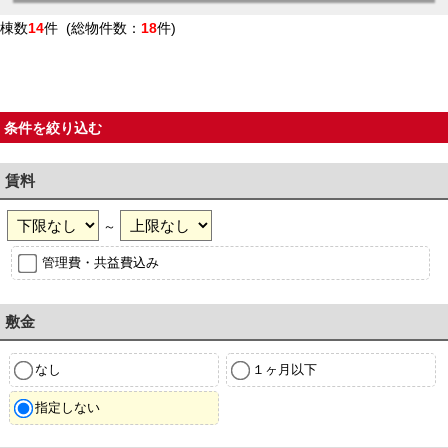
棟数
14
件 (総物件数：
18
件)
条件を絞り込む
賃料
～
管理費・共益費込み
敷金
なし
１ヶ月以下
指定しない