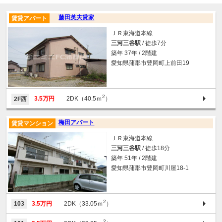
藤田英夫貸家
賃貸アパート
ＪＲ東海道本線
三河三谷駅
/ 徒歩7分
築年 37年 / 2階建
愛知県蒲郡市豊岡町上前田19
2
3.5万円
2DK（40.5ｍ
）
2F西
梅田アパート
賃貸マンション
ＪＲ東海道本線
三河三谷駅
/ 徒歩18分
築年 51年 / 2階建
愛知県蒲郡市豊岡町川屋18-1
2
103
3.5万円
2DK（33.05ｍ
）
2