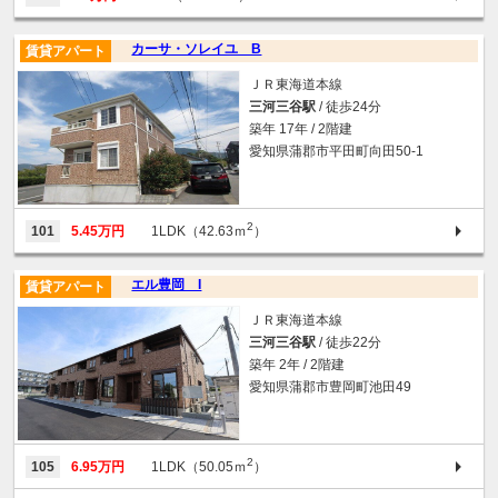
カーサ・ソレイユ B
賃貸アパート
ＪＲ東海道本線
三河三谷駅
/ 徒歩24分
築年 17年 / 2階建
愛知県蒲郡市平田町向田50-1
2
101
5.45万円
1LDK（42.63ｍ
）
エル豊岡 I
賃貸アパート
ＪＲ東海道本線
三河三谷駅
/ 徒歩22分
築年 2年 / 2階建
愛知県蒲郡市豊岡町池田49
2
105
6.95万円
1LDK（50.05ｍ
）