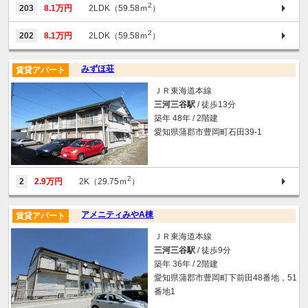
2
203
8.1万円
2LDK（59.58ｍ
）
2
202
8.1万円
2LDK（59.58ｍ
）
みずほ荘
賃貸アパート
ＪＲ東海道本線
三河三谷駅
/ 徒歩13分
築年 48年 / 2階建
愛知県蒲郡市豊岡町石田39-1
2
2
2.9万円
2K（29.75ｍ
）
アメニティみやA棟
賃貸アパート
ＪＲ東海道本線
三河三谷駅
/ 徒歩9分
築年 36年 / 2階建
愛知県蒲郡市豊岡町下前田48番地，51
番地1