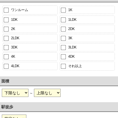
ワンルーム
1K
1DK
1LDK
2K
2DK
2LDK
3K
3DK
3LDK
4K
4DK
4LDK
それ以上
面積
～
駅徒歩