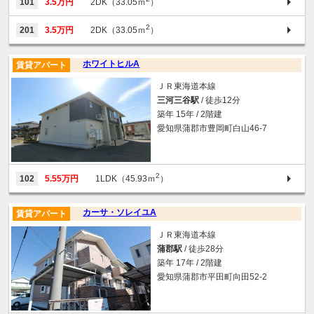
101
3.5万円
2DK（33.05ｍ
）
2
201
3.5万円
2DK（33.05ｍ
）
ホワイトヒルA
賃貸アパート
ＪＲ東海道本線
三河三谷駅
/ 徒歩12分
築年 15年 / 2階建
愛知県蒲郡市豊岡町白山46-7
2
102
5.55万円
1LDK（45.93ｍ
）
カーサ・ソレイユA
賃貸アパート
ＪＲ東海道本線
蒲郡駅
/ 徒歩28分
築年 17年 / 2階建
愛知県蒲郡市平田町向田52-2