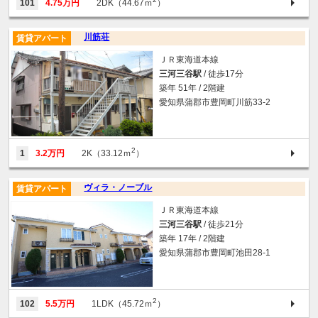
101
4.75万円
2DK（44.67ｍ
）
川筋荘
賃貸アパート
ＪＲ東海道本線
三河三谷駅
/ 徒歩17分
築年 51年 / 2階建
愛知県蒲郡市豊岡町川筋33-2
2
1
3.2万円
2K（33.12ｍ
）
ヴィラ・ノーブル
賃貸アパート
ＪＲ東海道本線
三河三谷駅
/ 徒歩21分
築年 17年 / 2階建
愛知県蒲郡市豊岡町池田28-1
2
102
5.5万円
1LDK（45.72ｍ
）