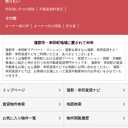
売りたい
売却強い5つの理由
不動産無料査定
その他
オーナー様の声
オーナー向け情報
空き家
蒲郡市・幸田町地域に愛されて40年
蒲郡市・幸田町でアパート・マンション・貸家を探すなら蒲郡・幸田賃貸ナビ！
蒲郡・幸田賃貸ナビをご利用いただき、ありがとうございます。
当サイトは蒲郡市・幸田町における賃貸アパート・賃貸マンション・貸家・月極駐
車場のご紹介と仲介を行う住宅不動産賃貸専門サイトです。 蒲郡市・幸田町の賃貸
不動産をお探しなら蒲郡・幸田賃貸ナビでお気軽にお問い合わせください。 蒲郡・
幸田賃貸ナビでは、お客様の立場にたって賃貸不動産仲介のお手伝いをさせていた
だきます。
トップページ
蒲郡・幸田賃貸ナビ
賃貸物件検索
地図検索
お気に入り物件一覧
物件閲覧履歴