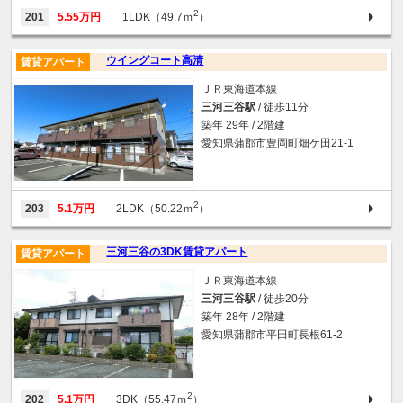
2
201
5.55万円
1LDK（49.7ｍ
）
ウイングコート高清
賃貸アパート
ＪＲ東海道本線
三河三谷駅
/ 徒歩11分
築年 29年 / 2階建
愛知県蒲郡市豊岡町畑ケ田21-1
2
203
5.1万円
2LDK（50.22ｍ
）
三河三谷の3DK賃貸アパート
賃貸アパート
ＪＲ東海道本線
三河三谷駅
/ 徒歩20分
築年 28年 / 2階建
愛知県蒲郡市平田町長根61-2
2
202
5.1万円
3DK（55.47ｍ
）