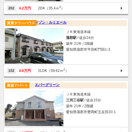
2
202
4.2万円
2DK（35.4ｍ
）
メゾン・ルミエール
賃貸タウンハウス
ＪＲ東海道本線
蒲郡駅
/ 徒歩24分
築年 21年 / 2階建
愛知県蒲郡市平田町門田1-3
2
102
4.6万円
2LDK（59.62ｍ
）
エバーグリーン
賃貸アパート
ＪＲ東海道本線
三河三谷駅
/ 徒歩15分
築年 21年 / 2階建
愛知県蒲郡市豊岡町五反田20-1
2