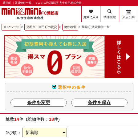
豊岡町 ｜賃貸物件一覧｜ ミニミニFC蒲郡店 丸七住宅株式会社
お気に入り
物件検索
来店予約
TOPページ
>
蒲郡市・幸田町の賃貸
>
物件検索
>
豊岡町 賃貸物件一覧
選択中の条件
条件を変更
条件を保存
棟数
14
件 (総物件数：
18
件)
並び順 ：