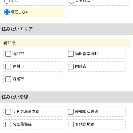
なし
１ヶ月以下
指定しない
住みたいエリア
愛知県
蒲郡市
額田郡幸田町
豊川市
岡崎市
西尾市
住みたい沿線
ＪＲ東海道本線
愛知環状鉄道
名鉄蒲郡線
名鉄西尾線