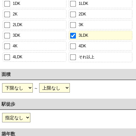
1DK
1LDK
2K
2DK
2LDK
3K
3DK
3LDK
4K
4DK
4LDK
それ以上
面積
～
駅徒歩
築年数