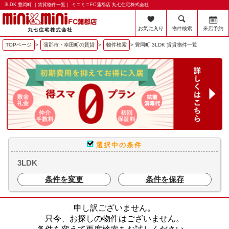
3LDK 豊岡町 ｜賃貸物件一覧｜ ミニミニFC蒲郡店 丸七住宅株式会社
お気に入り
物件検索
来店予約
TOPページ
>
蒲郡市・幸田町の賃貸
>
物件検索
>
豊岡町 3LDK 賃貸物件一覧
選択中の条件
3LDK
条件を変更
条件を保存
申し訳ございません。
只今、お探しの物件はございません。