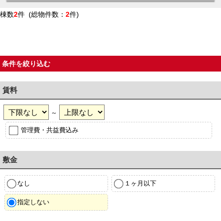
棟数
2
件 (総物件数：
2
件)
条件を絞り込む
賃料
～
管理費・共益費込み
敷金
なし
１ヶ月以下
指定しない