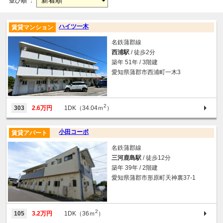
並び順 ：
ハイツ一木
賃貸マンション
名鉄蒲郡線
西浦駅
/ 徒歩2分
築年 51年 / 3階建
愛知県蒲郡市西浦町一木3
2
303
2.6万円
1DK（34.04ｍ
）
小田コーポ
賃貸アパート
名鉄蒲郡線
三河鹿島駅
/ 徒歩12分
築年 39年 / 2階建
愛知県蒲郡市形原町天神裏37-1
2
105
3.2万円
1DK（36ｍ
）