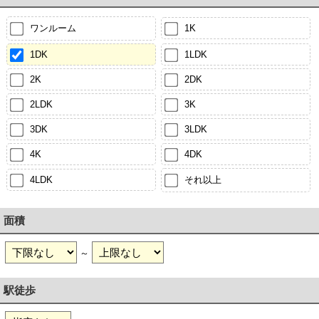
ワンルーム
1K
1DK
1LDK
2K
2DK
2LDK
3K
3DK
3LDK
4K
4DK
4LDK
それ以上
面積
～
駅徒歩