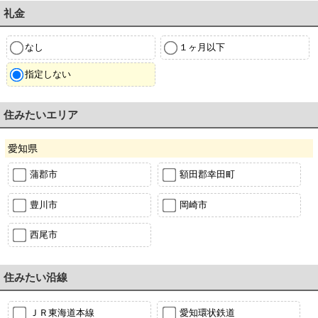
礼金
なし
１ヶ月以下
指定しない
住みたいエリア
愛知県
蒲郡市
額田郡幸田町
豊川市
岡崎市
西尾市
住みたい沿線
ＪＲ東海道本線
愛知環状鉄道