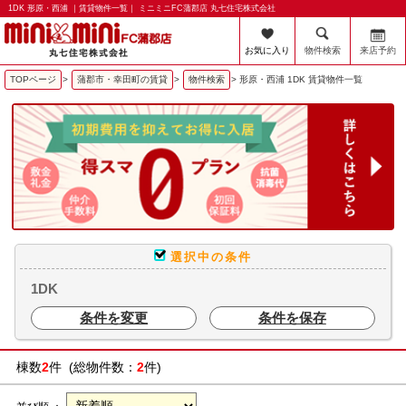
1DK 形原・西浦 ｜賃貸物件一覧｜ ミニミニFC蒲郡店 丸七住宅株式会社
お気に入り
物件検索
来店予約
TOPページ
>
蒲郡市・幸田町の賃貸
>
物件検索
>
形原・西浦 1DK 賃貸物件一覧
選択中の条件
1DK
条件を変更
条件を保存
棟数
2
件 (総物件数：
2
件)