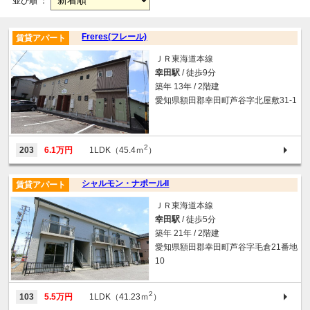
並び順 ：
Freres(フレール)
賃貸アパート
ＪＲ東海道本線
幸田駅
/ 徒歩9分
築年 13年 / 2階建
愛知県額田郡幸田町芦谷字北屋敷31-1
2
203
6.1万円
1LDK（45.4ｍ
）
シャルモン・ナポールII
賃貸アパート
ＪＲ東海道本線
幸田駅
/ 徒歩5分
築年 21年 / 2階建
愛知県額田郡幸田町芦谷字毛倉21番地
10
2
103
5.5万円
1LDK（41.23ｍ
）