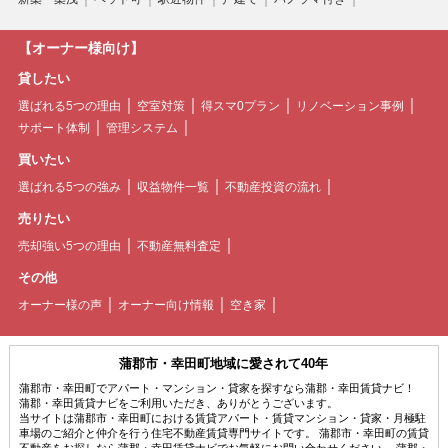
【オーナー様向け】
貸したい
選ばれる5つの理由
空室対策
得スマ0プラン
リノベーション事例
サポート体制
管理システム
買いたい
選ばれる5つの強み
収益物件一覧
不動産投資の流れ
売りたい
売却強い5つの理由
不動産無料査定
その他
オーナー様の声
オーナー向け情報
空き家
蒲郡市・幸田町地域に愛されて40年
蒲郡市・幸田町でアパート・マンション・貸家を探すなら蒲郡・幸田賃貸ナビ！
蒲郡・幸田賃貸ナビをご利用いただき、ありがとうございます。
当サイトは蒲郡市・幸田町における賃貸アパート・賃貸マンション・貸家・月極駐
車場のご紹介と仲介を行う住宅不動産賃貸専門サイトです。 蒲郡市・幸田町の賃貸
不動産をお探しなら蒲郡・幸田賃貸ナビでお気軽にお問い合わせください。 蒲郡・