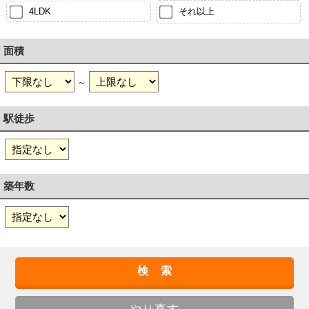
4LDK
それ以上
面積
～
駅徒歩
築年数