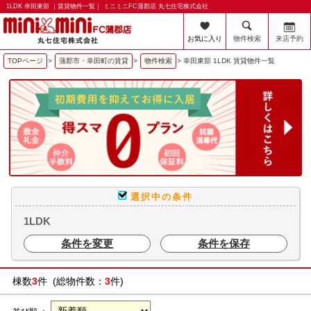
1LDK 幸田東部 ｜賃貸物件一覧｜ ミニミニFC蒲郡店 丸七住宅株式会社
お気に入り
物件検索
来店予約
TOPページ
>
蒲郡市・幸田町の賃貸
>
物件検索
>
幸田東部 1LDK 賃貸物件一覧
選択中の条件
1LDK
条件を変更
条件を保存
棟数
3
件 (総物件数：
3
件)