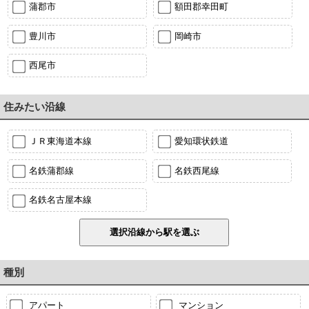
蒲郡市
額田郡幸田町
豊川市
岡崎市
西尾市
住みたい沿線
ＪＲ東海道本線
愛知環状鉄道
名鉄蒲郡線
名鉄西尾線
名鉄名古屋本線
種別
アパート
マンション