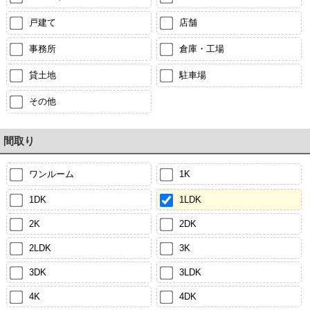
戸建て
店舗
事務所
倉庫・工場
貸土地
駐車場
その他
間取り
ワンルーム
1K
1DK
1LDK
2K
2DK
2LDK
3K
3DK
3LDK
4K
4DK