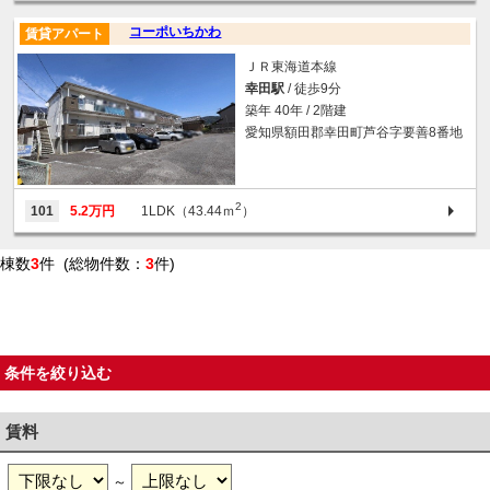
コーポいちかわ
賃貸アパート
ＪＲ東海道本線
幸田駅
/ 徒歩9分
築年 40年 / 2階建
愛知県額田郡幸田町芦谷字要善8番地
2
101
5.2万円
1LDK（43.44ｍ
）
棟数
3
件 (総物件数：
3
件)
条件を絞り込む
賃料
～