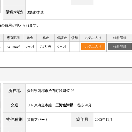
階数/構造
3階建/木造
時の費用が抑えられます。
り
専有面積
敷金
礼金
保証金
償却
お気に入り
物件詳細
2
K
0ヶ月
7.5万円
0ヶ月
-
お気に入り
物件詳細
54.19ｍ
所在地
愛知県蒲郡市拾石町浅岡47-26
交通
ＪＲ東海道本線
三河塩津駅
徒歩20分
物件種別
築年月
賃貸アパート
2005年11月