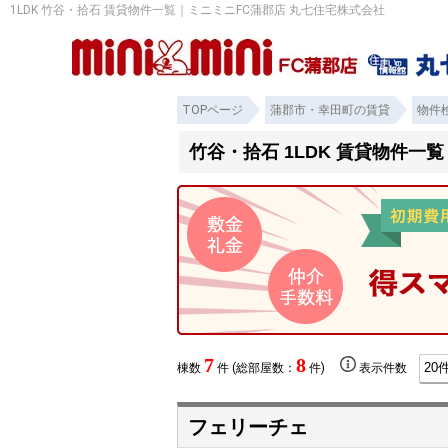
1LDK 竹谷・拾石 賃貸物件一覧｜ミニミニFC蒲郡店 丸七住宅株式会社
TOPページ
蒲郡市・幸田町の賃貸
物件
竹谷・拾石 1LDK 賃貸物件一覧
7
8
棟数
件 (総部屋数：
件)
表示件数
フェリーチェ