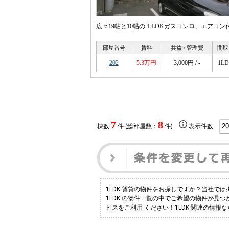
広々19帖と10帖の１LDKガスコンロ、エアコン
部屋番号
賃料
共益 / 管理費
間取
202
5.3万円
3,000円 / -
1L
7
8
棟数
件 (総部屋数：
件)
表示件数
1LDK 賃貸の物件をお探しですか？当社で
1LDK の物件一覧の中でご希望の物件が見
ビスをご利用 ください！1LDK 関連の情報