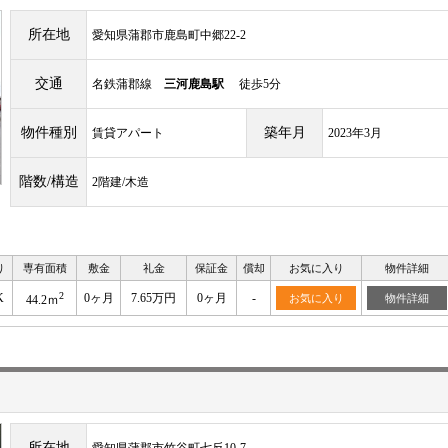
所在地
愛知県蒲郡市鹿島町中郷22-2
交通
名鉄蒲郡線
三河鹿島駅
徒歩5分
物件種別
築年月
賃貸アパート
2023年3月
階数/構造
2階建/木造
り
専有面積
敷金
礼金
保証金
償却
お気に入り
物件詳細
2
K
0ヶ月
7.65万円
0ヶ月
-
お気に入り
物件詳細
44.2ｍ
所在地