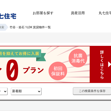
お部屋を探す
資産活用
丸七住
検索
竹谷・拾石 1LDK 賃貸物件一覧
この検索条件を保存