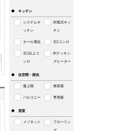
◆ キッチン
システムキ
対面式キッ
ッチン
チン
オール電化
2口コンロ
3口以上コ
IHクッキン
ンロ
グヒーター
◆ 住空間・採光
最上階
角部屋
バルコニー
専用庭
◆ 居室
メゾネット
フローリン
グ