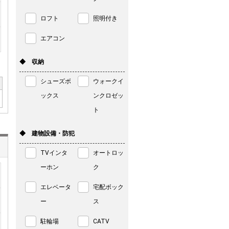
ロフト
照明付き
エアコン
◆ 収納
シューズボ
ウォークイ
ックス
ンクロゼッ
ト
◆ 建物設備・防犯
TVインタ
オートロッ
ーホン
ク
エレベータ
宅配ボック
ー
ス
駐輪場
CATV