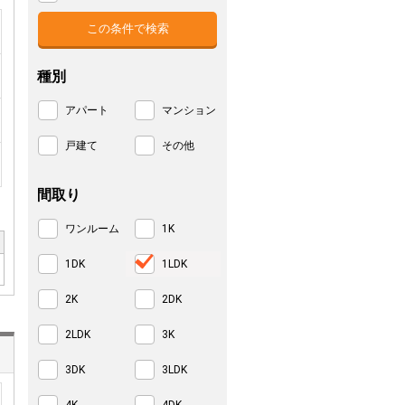
種別
アパート
マンション
戸建て
その他
間取り
ワンルーム
1K
1DK
1LDK
2K
2DK
2LDK
3K
3DK
3LDK