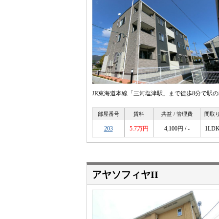
JR東海道本線「三河塩津駅」まで徒歩8分で駅
部屋番号
賃料
共益 / 管理費
間取
203
5.7万円
4,100円 / -
1LD
アヤソフィヤII