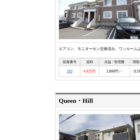
エアコン、モニターホン交換済み。ワンルームよ
部屋番号
賃料
共益 / 管理費
間取
103
4.8万円
3,800円 / -
1L
Queen・Hill