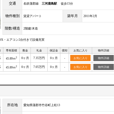
交通
名鉄蒲郡線
三河鹿島駅
徒歩15分
物件種別
築年月
賃貸アパート
2011年2月
階数/構造
2階建/木造
OX・エアコン2台付きで設備充実
り
専有面積
敷金
礼金
保証金
償却
お気に入り
物件詳細
2
K
0ヶ月
7.35万円
0ヶ月
-
お気に入り
物件詳細
45.89ｍ
2
K
0ヶ月
7.05万円
0ヶ月
-
お気に入り
物件詳細
45.89ｍ
所在地
愛知県蒲郡市竹谷町上松13