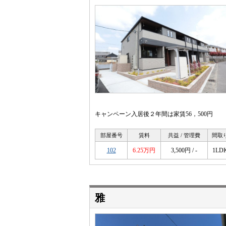
キャンペーン入居後２年間は家賃56，500円
部屋番号
賃料
共益 / 管理費
間取
102
6.25万円
3,500円 / -
1LD
雅