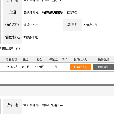
愛知県蒲郡市竹谷町七反10-7
交通
名鉄蒲郡線
蒲郡競艇場前駅
徒歩9分
物件種別
築年月
賃貸アパート
2018年9月
階数/構造
3階建/木造
の利用に便利です
り
専有面積
敷金
礼金
保証金
償却
お気に入り
物件詳細
2
K
0ヶ月
7.7万円
0ヶ月
-
お気に入り
物件詳細
42.59ｍ
所在地
愛知県蒲郡市鹿島町鬼越25-4