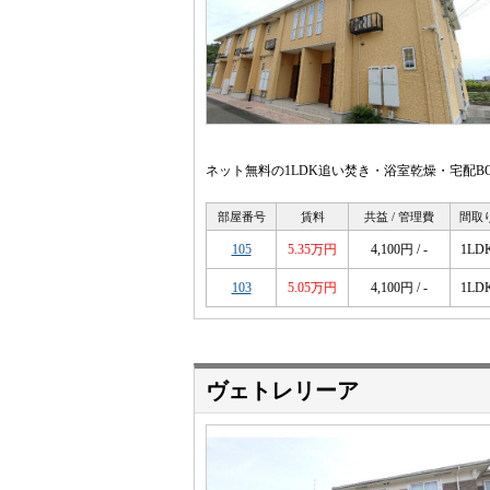
ネット無料の1LDK追い焚き・浴室乾燥・宅配B
部屋番号
賃料
共益 / 管理費
間取
105
5.35万円
4,100円 / -
1LD
103
5.05万円
4,100円 / -
1LD
ヴェトレリーア