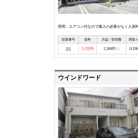
照明、エアコン付なので購入の必要がなく入居
部屋番号
賃料
共益 / 管理費
間取
301
5.5万円
2,300円 / -
1LD
ウインドワード