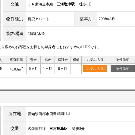
交通
ＪＲ東海道本線
三河塩津駅
徒歩8分
物件種別
築年月
賃貸アパート
2006年3月
階数/構造
2階建/木造
り広めのお部屋をお探しの単身者にもおすすめの1LDKです。
り
専有面積
敷金
礼金
保証金
償却
お気に入り
物件詳細
2
DK
0ヶ月
1ヶ月
0ヶ月
-
お気に入り
物件詳細
46.03ｍ
所在地
愛知県蒲郡市鹿島町岡11-1
交通
名鉄蒲郡線
三河鹿島駅
徒歩8分