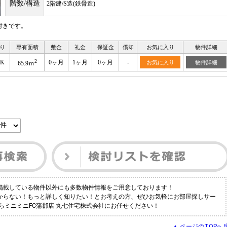
階数/構造
2階建/S造(鉄骨造)
付きです。
り
専有面積
敷金
礼金
保証金
償却
お気に入り
物件詳細
2
DK
0ヶ月
1ヶ月
0ヶ月
-
お気に入り
物件詳細
65.9ｍ
は掲載している物件以外にも多数物件情報をご用意しております！
つからない！もっと詳しく知りたい！とお考えの方、ぜひお気軽にお部屋探しサー
ならミニミニFC蒲郡店 丸七住宅株式会社にお任せください！
▲ ページのTOPへ