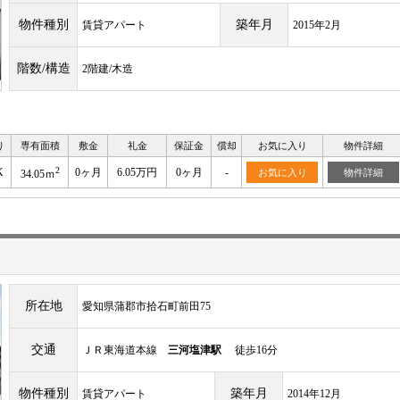
物件種別
築年月
賃貸アパート
2015年2月
階数/構造
2階建/木造
り
専有面積
敷金
礼金
保証金
償却
お気に入り
物件詳細
2
K
0ヶ月
6.05万円
0ヶ月
-
お気に入り
物件詳細
34.05ｍ
所在地
愛知県蒲郡市拾石町前田75
交通
ＪＲ東海道本線
三河塩津駅
徒歩16分
物件種別
築年月
賃貸アパート
2014年12月