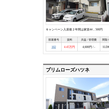
キャンペーン入居後２年間は家賃44，500円
部屋番号
賃料
共益 / 管理費
間取
102
4.45万円
4,600円 / -
1LD
プリムローズハツネ