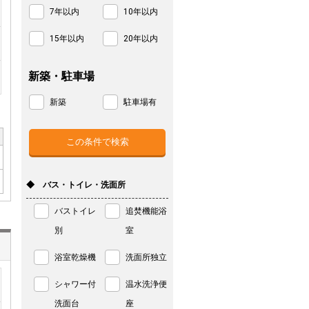
7年以内
10年以内
15年以内
20年以内
新築・駐車場
新築
駐車場有
◆ バス・トイレ・洗面所
バストイレ
追焚機能浴
別
室
浴室乾燥機
洗面所独立
シャワー付
温水洗浄便
洗面台
座