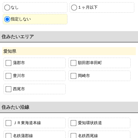
なし
１ヶ月以下
指定しない
住みたいエリア
愛知県
蒲郡市
額田郡幸田町
豊川市
岡崎市
西尾市
住みたい沿線
ＪＲ東海道本線
愛知環状鉄道
名鉄蒲郡線
名鉄西尾線