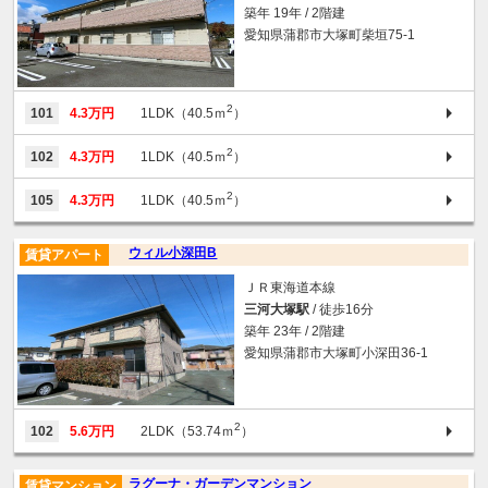
築年 19年 / 2階建
愛知県蒲郡市大塚町柴垣75-1
2
101
4.3万円
1LDK（40.5ｍ
）
2
102
4.3万円
1LDK（40.5ｍ
）
2
105
4.3万円
1LDK（40.5ｍ
）
ウィル小深田B
賃貸アパート
ＪＲ東海道本線
三河大塚駅
/ 徒歩16分
築年 23年 / 2階建
愛知県蒲郡市大塚町小深田36-1
2
102
5.6万円
2LDK（53.74ｍ
）
ラグーナ・ガーデンマンション
賃貸マンション