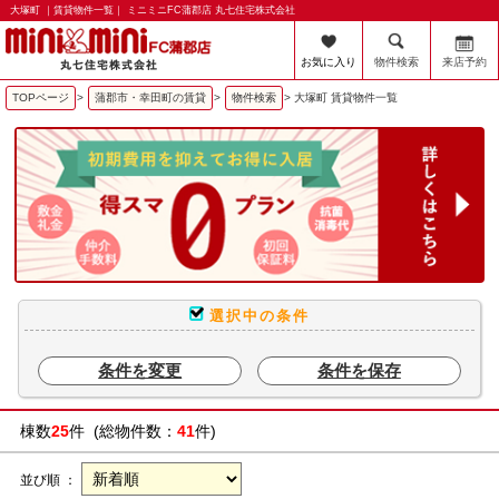
大塚町 ｜賃貸物件一覧｜ ミニミニFC蒲郡店 丸七住宅株式会社
お気に入り
物件検索
来店予約
TOPページ
>
蒲郡市・幸田町の賃貸
>
物件検索
>
大塚町 賃貸物件一覧
選択中の条件
条件を変更
条件を保存
棟数
25
件 (総物件数：
41
件)
並び順 ：