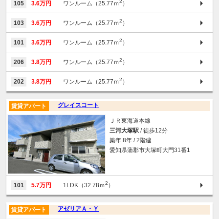
2
105
3.6万円
ワンルーム（25.77ｍ
）
2
103
3.6万円
ワンルーム（25.77ｍ
）
2
101
3.6万円
ワンルーム（25.77ｍ
）
2
206
3.8万円
ワンルーム（25.77ｍ
）
2
202
3.8万円
ワンルーム（25.77ｍ
）
グレイスコート
賃貸アパート
ＪＲ東海道本線
三河大塚駅
/ 徒歩12分
築年 8年 / 2階建
愛知県蒲郡市大塚町大門31番1
2
101
5.7万円
1LDK（32.78ｍ
）
アゼリアＡ・Ｙ
賃貸アパート