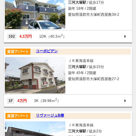
三河大塚駅
/ 徒歩17分
築年 18年 / 2階建
愛知県蒲郡市大塚町西屋敷39‐2
2
102
4.3万円
1DK（40.3ｍ
）
コーポビデン
賃貸アパート
ＪＲ東海道本線
三河大塚駅
/ 徒歩15分
築年 45年 / 2階建
愛知県蒲郡市大塚町西屋敷27-2
2
1F
4万円
3K（38.98ｍ
）
リヴァージュB棟
賃貸アパート
ＪＲ東海道本線
三河大塚駅
/ 徒歩2分