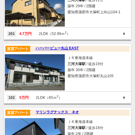
築年 29年 / 2階建
愛知県蒲郡市大塚町上向山104-1
2
201
4.7万円
2LDK（52.99ｍ
）
ハーバービュー丸山 EAST
賃貸アパート
ＪＲ東海道本線
三河大塚駅
/ 徒歩19分
築年 30年 / 2階建
愛知県蒲郡市大塚町丸山105
2
102
5万円
2LDK（65ｍ
）
マリンラグナックス ネオ
賃貸アパート
ＪＲ東海道本線
三河大塚駅
/ 徒歩18分
築年 2年 / 2階建