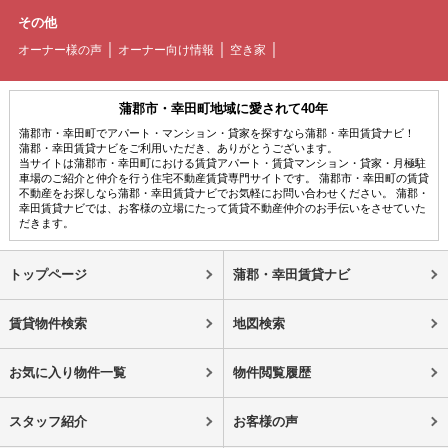
その他
オーナー様の声
オーナー向け情報
空き家
蒲郡市・幸田町地域に愛されて40年
蒲郡市・幸田町でアパート・マンション・貸家を探すなら蒲郡・幸田賃貸ナビ！
蒲郡・幸田賃貸ナビをご利用いただき、ありがとうございます。
当サイトは蒲郡市・幸田町における賃貸アパート・賃貸マンション・貸家・月極駐
車場のご紹介と仲介を行う住宅不動産賃貸専門サイトです。 蒲郡市・幸田町の賃貸
不動産をお探しなら蒲郡・幸田賃貸ナビでお気軽にお問い合わせください。 蒲郡・
幸田賃貸ナビでは、お客様の立場にたって賃貸不動産仲介のお手伝いをさせていた
だきます。
トップページ
蒲郡・幸田賃貸ナビ
賃貸物件検索
地図検索
お気に入り物件一覧
物件閲覧履歴
スタッフ紹介
お客様の声