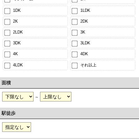
1DK
1LDK
2K
2DK
2LDK
3K
3DK
3LDK
4K
4DK
4LDK
それ以上
面積
～
駅徒歩