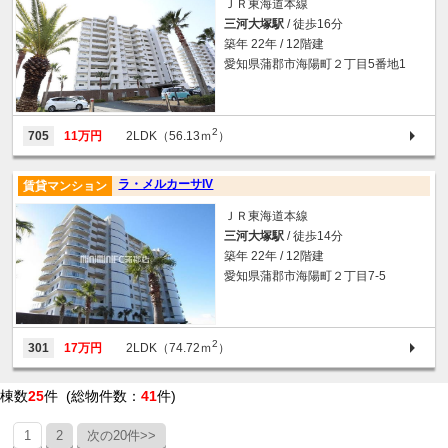
ＪＲ東海道本線
三河大塚駅
/ 徒歩16分
築年 22年 / 12階建
愛知県蒲郡市海陽町２丁目5番地1
2
705
11万円
2LDK（56.13ｍ
）
ラ・メルカーサIV
賃貸マンション
ＪＲ東海道本線
三河大塚駅
/ 徒歩14分
築年 22年 / 12階建
愛知県蒲郡市海陽町２丁目7-5
2
301
17万円
2LDK（74.72ｍ
）
棟数
25
件 (総物件数：
41
件)
1
2
次の20件>>