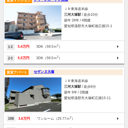
賃貸マンション
ＪＲ東海道本線
三河大塚駅
/ 徒歩10分
築年 28年 / 4階建
愛知県蒲郡市大塚町後広畑15-1
2
5.4万円
3DK（59.5ｍ
）
1Ｃ
2
5.5万円
3DK（59.5ｍ
）
2Ｃ
セザンヌ大塚
賃貸アパート
ＪＲ東海道本線
三河大塚駅
/ 徒歩8分
築年 8年 / 2階建
愛知県蒲郡市大塚町広畑15-11
2
106
3.6万円
ワンルーム（25.77ｍ
）