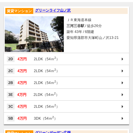
グリーンライフ山ノ沢
賃貸マンション
ＪＲ東海道本線
三河三谷駅
/ 徒歩26分
築年 43年 / 6階建
愛知県蒲郡市大塚町山ノ沢13-21
2
2D
4万円
2LDK（54ｍ
）
2
2C
4万円
2LDK（54ｍ
）
2
2B
4万円
2LDK（54ｍ
）
2
3E
4万円
2LDK（54ｍ
）
2
3C
4万円
2LDK（54ｍ
）
2
5B
4万円
3DK（54ｍ
）
グリーンガーデン広畑