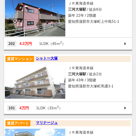
ＪＲ東海道本線
三河大塚駅
/ 徒歩6分
築年 22年 / 2階建
愛知県蒲郡市大塚町上中島51-1
2
202
4.3万円
1LDK（45ｍ
）
シャトー大塚
賃貸マンション
ＪＲ東海道本線
三河大塚駅
/ 徒歩2分
築年 43年 / 3階建
愛知県蒲郡市大塚町馬通3-1
2
101
4万円
1LDK（33ｍ
）
マリナージュ
賃貸アパート
ＪＲ東海道本線