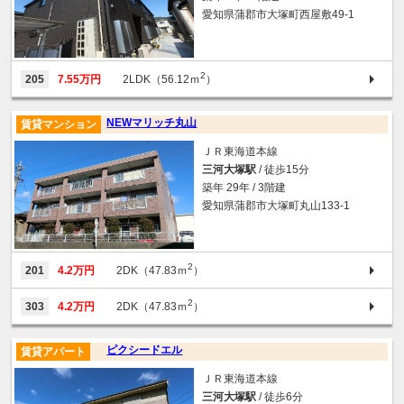
愛知県蒲郡市大塚町西屋敷49-1
2
205
7.55万円
2LDK（56.12ｍ
）
NEWマリッチ丸山
賃貸マンション
ＪＲ東海道本線
三河大塚駅
/ 徒歩15分
築年 29年 / 3階建
愛知県蒲郡市大塚町丸山133-1
2
201
4.2万円
2DK（47.83ｍ
）
2
303
4.2万円
2DK（47.83ｍ
）
ピクシードエル
賃貸アパート
ＪＲ東海道本線
三河大塚駅
/ 徒歩6分