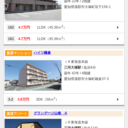
築年 22年 / 2階建
愛知県蒲郡市大塚町笹子156-1
2
102
4.7万円
1LDK（45.36ｍ
）
2
101
4.7万円
1LDK（45.36ｍ
）
ハイツ鎌倉
賃貸マンション
ＪＲ東海道本線
三河大塚駅
/ 徒歩6分
築年 42年 / 4階建
愛知県蒲郡市大塚町鎌倉37‐3
2
3-2
3.9万円
3DK（58ｍ
）
グランデージ山春 A
賃貸アパート
ＪＲ東海道本線
三河大塚駅
/ 徒歩11分