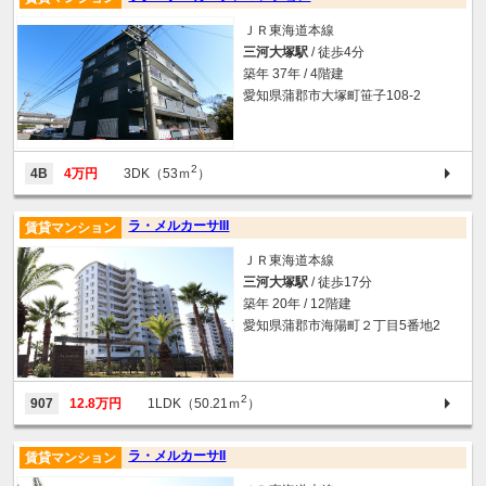
ＪＲ東海道本線
三河大塚駅
/ 徒歩4分
築年 37年 / 4階建
愛知県蒲郡市大塚町笹子108-2
2
4B
4万円
3DK（53ｍ
）
ラ・メルカーサIII
賃貸マンション
ＪＲ東海道本線
三河大塚駅
/ 徒歩17分
築年 20年 / 12階建
愛知県蒲郡市海陽町２丁目5番地2
2
907
12.8万円
1LDK（50.21ｍ
）
ラ・メルカーサII
賃貸マンション