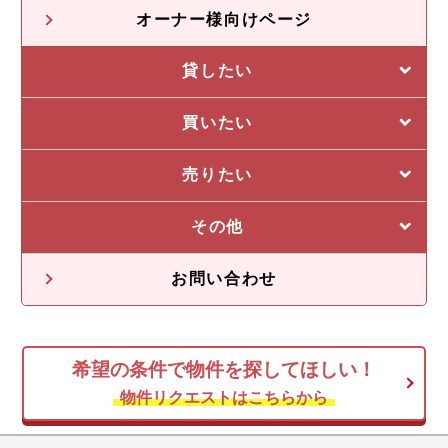
オーナー様向けページ
貸したい
選ばれる5つの理由
買いたい
管理システム
私たちの5つの強み
売りたい
収益物件一覧
売却に強い5つの理由
その他
不動産投資の流れ
不動産無料査定
オーナー様の声
お問い合わせ
オーナー様向け情報
希望の条件で物件を探してほしい！
空き家
物件リクエストはこちらから