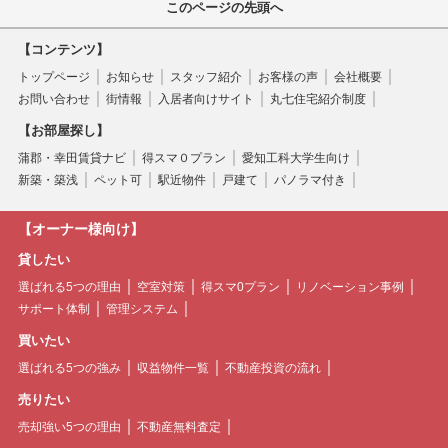
このページの先頭へ
【コンテンツ】
トップページ
お知らせ
スタッフ紹介
お客様の声
会社概要
お問い合わせ
街情報
入居者向けサイト
丸七住宅紹介制度
【お部屋探し】
蒲郡・幸田賃貸ナビ
得スマ０プラン
愛知工科大学生向け
新築・築浅
ペット可
駅近物件
戸建て
パノラマ付き
【オーナー様向け】
貸したい
選ばれる5つの理由
空室対策
得スマ0プラン
リノベーション事例
サポート体制
管理システム
買いたい
選ばれる5つの強み
収益物件一覧
不動産投資の流れ
売りたい
売却強い5つの理由
不動産無料査定