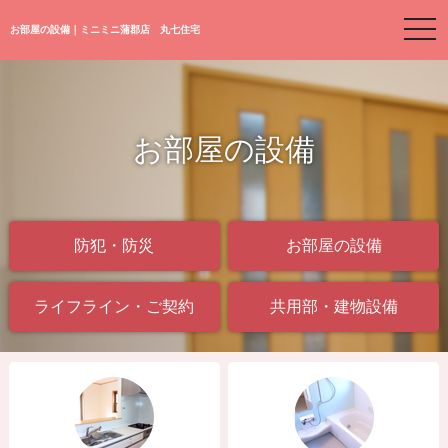
togg
お部屋の設備｜ミニミニ蒲郡店 丸七住宅
navi
お部屋の設備
防犯・防災
お部屋の設備
ライフライン・ご契約
共用部・建物設備