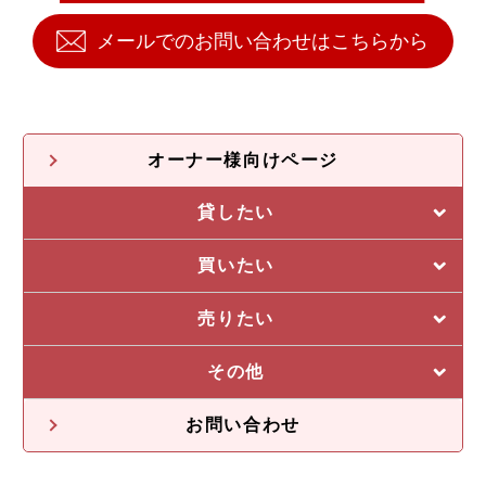
メールでのお問い合わせはこちらから
オーナー様向けページ
貸したい
買いたい
賃貸管理について
売りたい
選ばれる5つの理由
私たちの5つの強み
その他
売却に強い5つの理由
管理システム
収益物件一覧
お問い合わせ
不動産投資の流れ
不動産無料査定
オーナー様の声
オーナー様向け情報