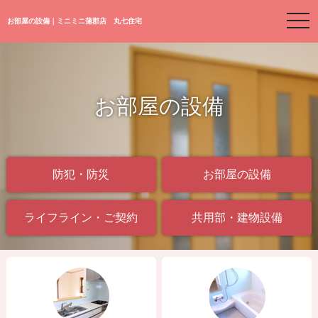
togg
お部屋の設備｜ミニミニ蒲郡店 丸七住宅
navi
お部屋の設備
防犯・防災
お部屋の設備
ライフライン・ご契約
共用部・建物設備