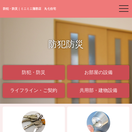
togg
防犯・防災｜ミニミニ蒲郡店 丸七住宅
navi
防犯防災
防犯・防災
お部屋の設備
ライフライン・ご契約
共用部・建物設備