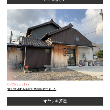
0533-95-3177
愛知県蒲郡市形原町西御屋敷３６−１
オヤシキ茶屋