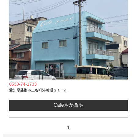
0533-74-1733
愛知県蒲郡市三谷町港町通２１−２
Cafeさかゑや
1