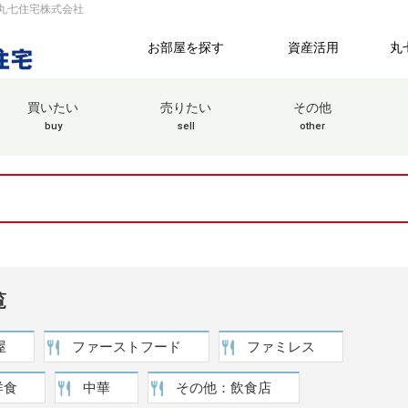
 丸七住宅株式会社
お部屋を探す
資産活用
丸
買いたい
売りたい
その他
buy
sell
other
覧
屋
ファーストフード
ファミレス
洋食
中華
その他：飲食店