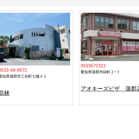
0533672323
0533-68-8572
愛知県蒲郡市緑町２−７
愛知県蒲郡市三谷町七舗４１
アオキーズピザ 蒲郡
花林