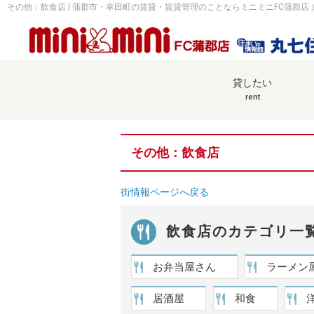
その他：飲食店 | 蒲郡市・幸田町の賃貸・賃貸管理のことならミニミニFC蒲郡店
貸したい
rent
その他：飲食店
街情報ページへ戻る
飲食店のカテゴリ一
お弁当屋さん
ラーメン
居酒屋
和食