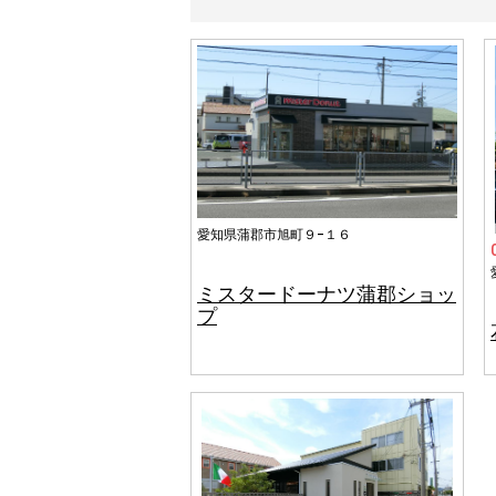
愛知県蒲郡市旭町９−１６
ミスタードーナツ蒲郡ショッ
プ