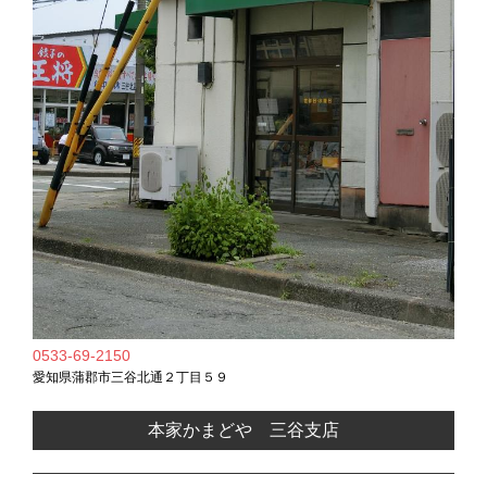
0533-69-2150
愛知県蒲郡市三谷北通２丁目５９
本家かまどや 三谷支店