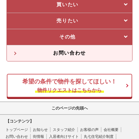
選ばれる5つの理由
買いたい
管理システム
私たちの5つの強み
売りたい
収益物件一覧
売却に強い5つの理由
その他
不動産投資の流れ
不動産無料査定
オーナー様の声
お問い合わせ
オーナー様向け情報
希望の条件で物件を探してほしい！
空き家
物件リクエストはこちらから
このページの先頭へ
【コンテンツ】
トップページ
お知らせ
スタッフ紹介
お客様の声
会社概要
お問い合わせ
街情報
入居者向けサイト
丸七住宅紹介制度