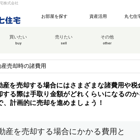
住宅株式会社
お部屋を探す
資産活用
丸七住
買いたい
売りたい
その他
buy
sell
other