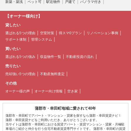
新築・築浅
ペット可
駅近物件
戸建て
パノラマ付き
【オーナー様向け】
貸したい
選ばれる5つの理由
空室対策
得スマ0プラン
リノベーション事例
サポート体制
管理システム
買いたい
選ばれる5つの強み
収益物件一覧
不動産投資の流れ
売りたい
売却強い5つの理由
不動産無料査定
その他
オーナー様の声
オーナー向け情報
空き家
蒲郡市・幸田町地域に愛されて40年
蒲郡市・幸田町でアパート・マンション・貸家を探すなら蒲郡・幸田賃貸ナビ！
蒲郡・幸田賃貸ナビをご利用いただき、ありがとうございます。
当サイトは蒲郡市・幸田町における賃貸アパート・賃貸マンション・貸家・月極駐
車場のご紹介と仲介を行う住宅不動産賃貸専門サイトです。 蒲郡市・幸田町の賃貸