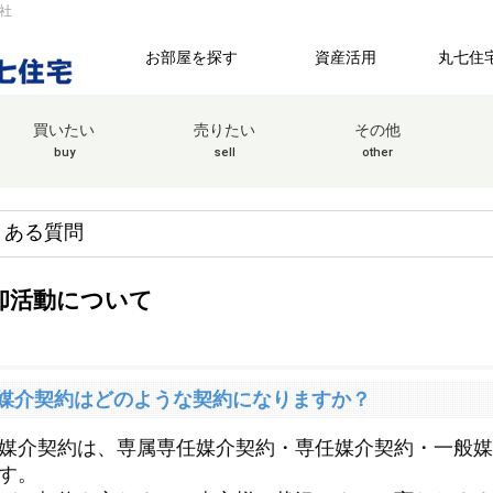
社
お部屋を探す
資産活用
丸七住
買いたい
売りたい
その他
buy
sell
other