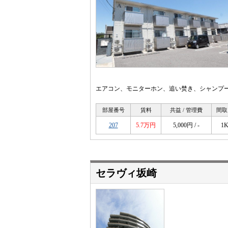
エアコン、モニターホン、追い焚き、シャンプ
部屋番号
賃料
共益 / 管理費
間取
207
5.7万円
5,000円 / -
1
セラヴィ坂崎