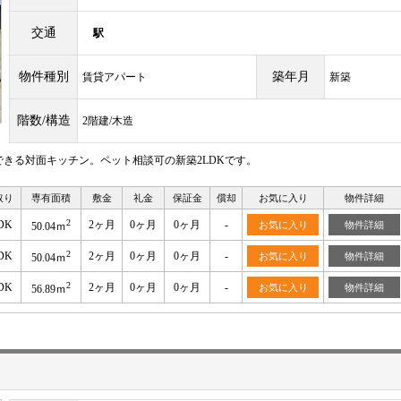
交通
駅
物件種別
築年月
賃貸アパート
新築
階数/構造
2階建/木造
きる対面キッチン。ペット相談可の新築2LDKです。
取り
専有面積
敷金
礼金
保証金
償却
お気に入り
物件詳細
2
DK
2ヶ月
0ヶ月
0ヶ月
-
お気に入り
物件詳細
50.04ｍ
2
DK
2ヶ月
0ヶ月
0ヶ月
-
お気に入り
物件詳細
50.04ｍ
2
DK
2ヶ月
0ヶ月
0ヶ月
-
お気に入り
物件詳細
56.89ｍ