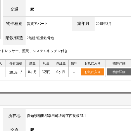
交通
駅
物件種別
築年月
賃貸アパート
2018年3月
階数/構造
2階建/軽量鉄骨造
ードレッサー、照明、システムキッチン付き
り
専有面積
敷金
礼金
保証金
償却
お気に入り
物件詳細
2
K
0ヶ月
3万円
0ヶ月
-
お気に入り
物件詳細
30.03ｍ
所在地
愛知県額田郡幸田町坂崎字西長根25-1
交通
駅