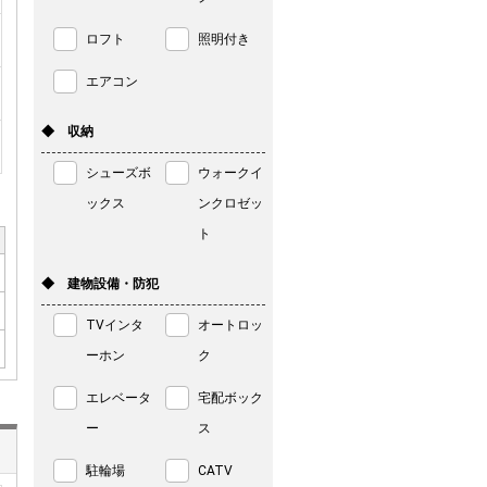
ロフト
照明付き
エアコン
◆ 収納
シューズボ
ウォークイ
ックス
ンクロゼッ
ト
◆ 建物設備・防犯
TVインタ
オートロッ
ーホン
ク
エレベータ
宅配ボック
ー
ス
駐輪場
CATV