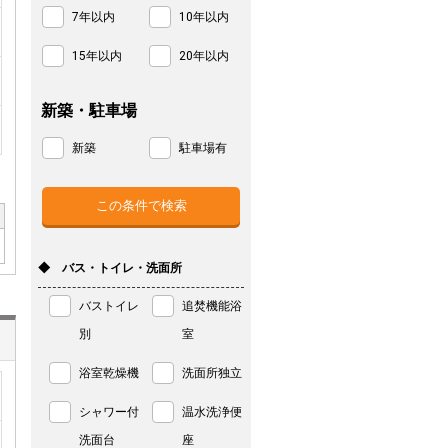
7年以内
10年以内
15年以内
20年以内
新築・駐車場
新築
駐車場有
◆ バス・トイレ・洗面所
バストイレ
追焚機能浴
別
室
浴室乾燥機
洗面所独立
シャワー付
温水洗浄便
洗面台
座