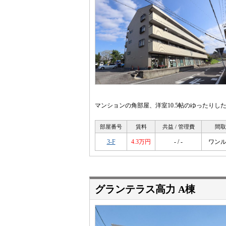
マンションの角部屋、洋室10.5帖のゆったりし
部屋番号
賃料
共益 / 管理費
間取
3-F
4.3万円
- / -
ワン
グランテラス高力 A棟