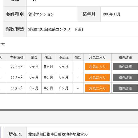
物件種別
築年月
賃貸マンション
1993年11月
階数/構造
9階建/RC造(鉄筋コンクリート造)
です
り
専有面積
敷金
礼金
保証金
償却
お気に入り
物件詳細
2
K
0ヶ月
0ヶ月
0ヶ月
-
お気に入り
物件詳細
22.3ｍ
2
K
0ヶ月
0ヶ月
0ヶ月
-
お気に入り
物件詳細
22.3ｍ
2
K
0ヶ月
0ヶ月
0ヶ月
-
お気に入り
物件詳細
22.3ｍ
所在地
愛知県額田郡幸田町菱池字地蔵堂86