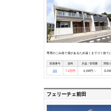
専用のごみ捨て場があるため遠くまでゴミ捨て
部屋番号
賃料
共益 / 管理費
間取
201
7.4万円
4,100円 / -
2LD
フェリーチェ前田