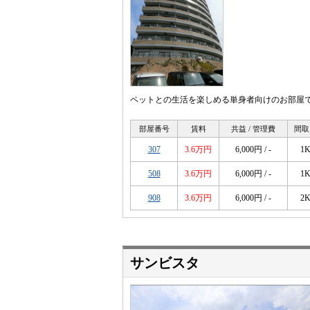
ペットとの生活を楽しめる単身者向けのお部屋
部屋番号
賃料
共益 / 管理費
間取
307
3.6万円
6,000円 / -
1
508
3.6万円
6,000円 / -
1
908
3.6万円
6,000円 / -
2
サンビスタ