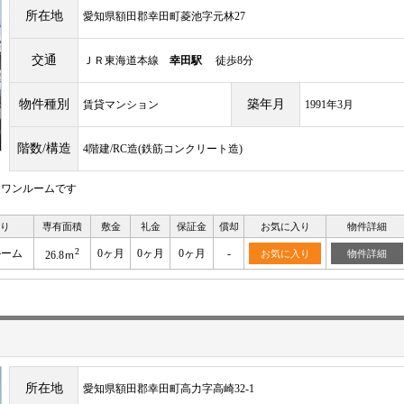
所在地
愛知県額田郡幸田町菱池字元林27
交通
ＪＲ東海道本線
幸田駅
徒歩8分
物件種別
築年月
賃貸マンション
1991年3月
階数/構造
4階建/RC造(鉄筋コンクリート造)
たワンルームです
り
専有面積
敷金
礼金
保証金
償却
お気に入り
物件詳細
2
ルーム
0ヶ月
0ヶ月
0ヶ月
-
お気に入り
物件詳細
26.8ｍ
所在地
愛知県額田郡幸田町高力字高崎32-1