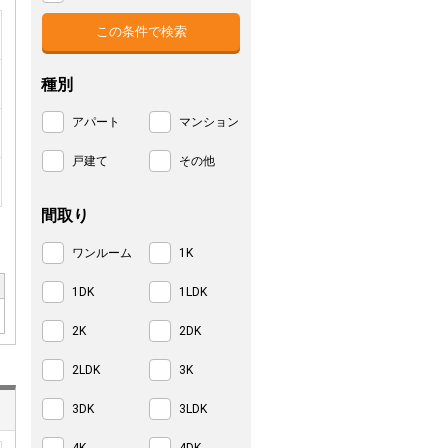
種別
アパート
マンション
戸建て
その他
間取り
ワンルーム
1K
1DK
1LDK
2K
2DK
2LDK
3K
3DK
3LDK