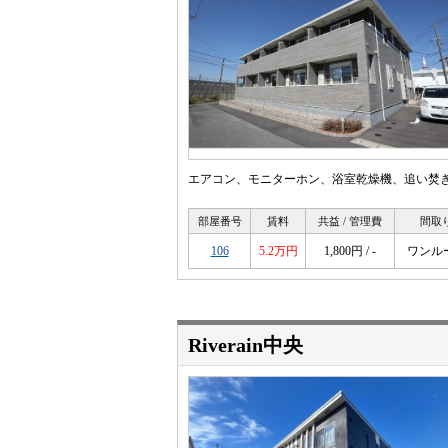
エアコン、モニターホン、浴室乾燥機、追い焚
部屋番号
賃料
共益 / 管理費
間取
106
5.2万円
1,800円 / -
ワンル
Riverain中央