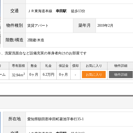
交通
ＪＲ東海道本線
幸田駅
徒歩13分
物件種別
築年月
賃貸アパート
2019年2月
階数/構造
2階建/木造
き、洗髪洗面台など設備充実の単身者向けのお部屋です
り
専有面積
敷金
礼金
保証金
償却
お気に入り
物件詳細
2
ーム
0ヶ月
6.2万円
0ヶ月
-
お気に入り
物件詳細
32.94ｍ
所在地
愛知県額田郡幸田町菱池字奉行35-1