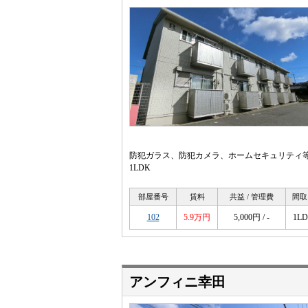
防犯ガラス、防犯カメラ、ホームセキュリティ
1LDK
部屋番号
賃料
共益 / 管理費
間取
102
5.9万円
5,000円 / -
1L
アンフィニ幸田