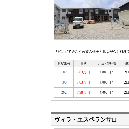
リビングで過ごす家族の様子を見ながらお料理で
部屋番号
賃料
共益 / 管理費
間
102
7.63万円
4,000円 / -
2L
103
7.63万円
4,000円 / -
2L
202
7.98万円
4,000円 / -
2L
ヴィラ・エスペランサII