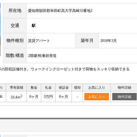
所在地
愛知県額田郡幸田町高力字高崎32番地2
交通
駅
物件種別
築年月
賃貸アパート
2018年3月
階数/構造
2階建/軽量鉄骨造
等の防犯設備付き。ウォークインクローゼット付きで荷物をスッキリ収納できる
り
専有面積
敷金
礼金
保証金
償却
お気に入り
物件詳細
2
DK
0ヶ月
3万円
0ヶ月
-
お気に入り
物件詳細
33.4ｍ