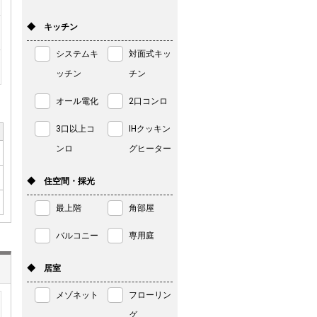
◆ キッチン
システムキ
対面式キッ
ッチン
チン
オール電化
2口コンロ
3口以上コ
IHクッキン
ンロ
グヒーター
◆ 住空間・採光
最上階
角部屋
バルコニー
専用庭
◆ 居室
メゾネット
フローリン
グ