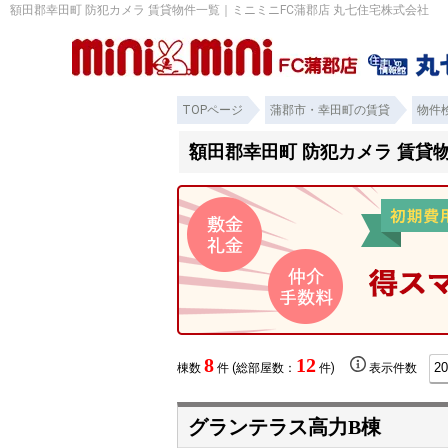
額田郡幸田町 防犯カメラ 賃貸物件一覧｜ミニミニFC蒲郡店 丸七住宅株式会社
TOPページ
蒲郡市・幸田町の賃貸
物件
額田郡幸田町 防犯カメラ 賃貸
8
12
棟数
件 (総部屋数：
件)
表示件数
グランテラス高力B棟