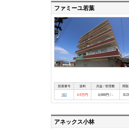
ファミーユ若葉
部屋番号
賃料
共益 / 管理費
間取
302
4.9万円
4,000円 / -
3L
アネックス小林