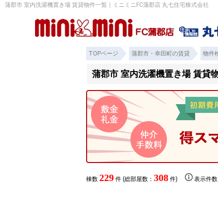
蒲郡市 室内洗濯機置き場 賃貸物件一覧｜ミニミニFC蒲郡店 丸七住宅株式会社
TOPページ
蒲郡市・幸田町の賃貸
物件
蒲郡市 室内洗濯機置き場 賃貸
229
308
棟数
件 (総部屋数：
件)
表示件