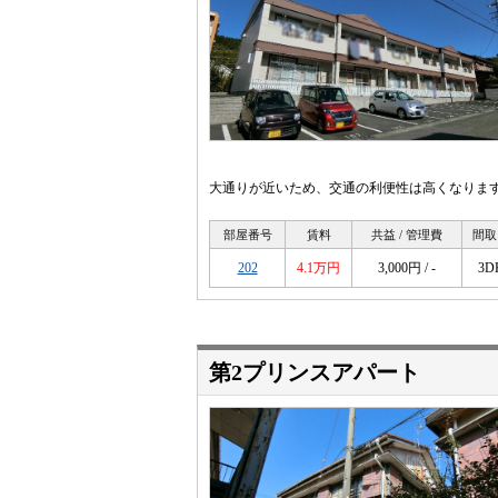
大通りが近いため、交通の利便性は高くなりま
部屋番号
賃料
共益 / 管理費
間取
202
4.1万円
3,000円 / -
3D
第2プリンスアパート