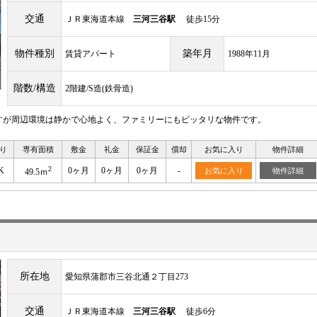
交通
ＪＲ東海道本線
三河三谷駅
徒歩15分
物件種別
築年月
賃貸アパート
1988年11月
階数/構造
2階建/S造(鉄骨造)
すが周辺環境は静かで心地よく、ファミリーにもピッタリな物件です。
り
専有面積
敷金
礼金
保証金
償却
お気に入り
物件詳細
2
K
0ヶ月
0ヶ月
0ヶ月
-
お気に入り
物件詳細
49.5ｍ
所在地
愛知県蒲郡市三谷北通２丁目273
交通
ＪＲ東海道本線
三河三谷駅
徒歩6分