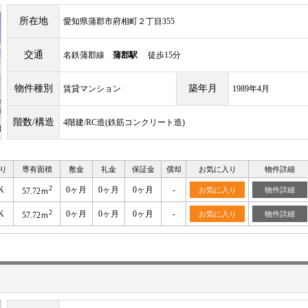
所在地
愛知県蒲郡市府相町２丁目355
交通
名鉄蒲郡線
蒲郡駅
徒歩15分
物件種別
築年月
賃貸マンション
1989年4月
階数/構造
4階建/RC造(鉄筋コンクリート造)
り
専有面積
敷金
礼金
保証金
償却
お気に入り
物件詳細
2
K
0ヶ月
0ヶ月
0ヶ月
-
お気に入り
物件詳細
57.72ｍ
2
K
0ヶ月
0ヶ月
0ヶ月
-
お気に入り
物件詳細
57.72ｍ