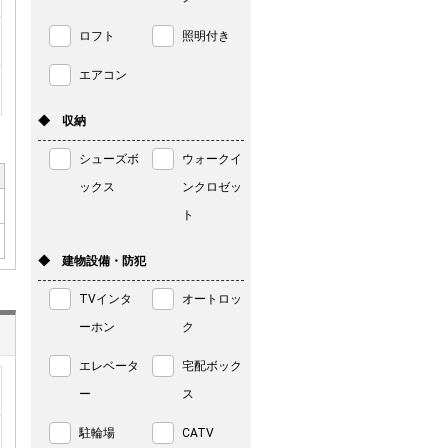
ロフト
照明付き
エアコン
◆ 収納
シューズボ
ウォークイ
ックス
ンクロゼッ
ト
◆ 建物設備・防犯
TVインタ
オートロッ
ーホン
ク
エレベータ
宅配ボック
ー
ス
駐輪場
CATV