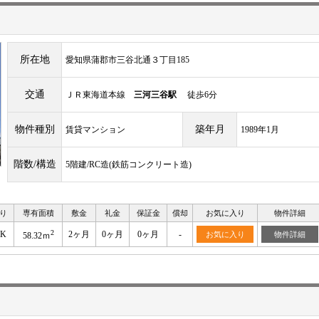
所在地
愛知県蒲郡市三谷北通３丁目185
交通
ＪＲ東海道本線
三河三谷駅
徒歩6分
物件種別
築年月
賃貸マンション
1989年1月
階数/構造
5階建/RC造(鉄筋コンクリート造)
り
専有面積
敷金
礼金
保証金
償却
お気に入り
物件詳細
2
DK
2ヶ月
0ヶ月
0ヶ月
-
お気に入り
物件詳細
58.32ｍ