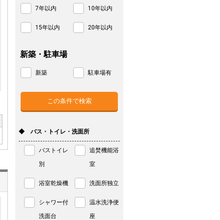
7年以内
10年以内
15年以内
20年以内
新築・駐車場
新築
駐車場有
◆ バス・トイレ・洗面所
バストイレ
追焚機能浴
別
室
浴室乾燥機
洗面所独立
シャワー付
温水洗浄便
洗面台
座