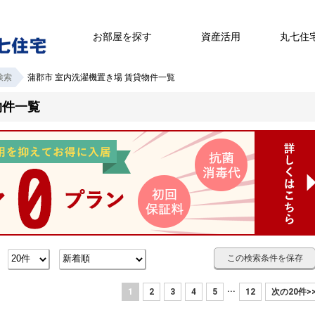
お部屋を探す
資産活用
丸七住
検索
蒲郡市 室内洗濯機置き場 賃貸物件一覧
物件一覧
この検索条件を保存
数
...
1
2
3
4
5
12
次の20件>