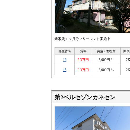
総家賃１ヶ月分フリーレント実施中
部屋番号
賃料
共益 / 管理費
間取
16
2.3万円
3,000円 / -
2
15
2.3万円
3,000円 / -
2
第2ベルセゾンカネセン