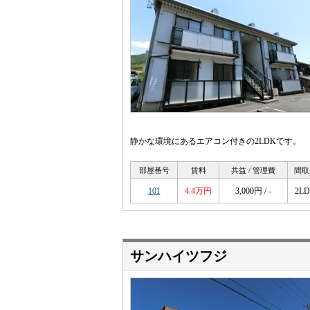
静かな環境にあるエアコン付きの2LDKです。
部屋番号
賃料
共益 / 管理費
間取
101
4.4万円
3,000円 / -
2L
サンハイツフジ