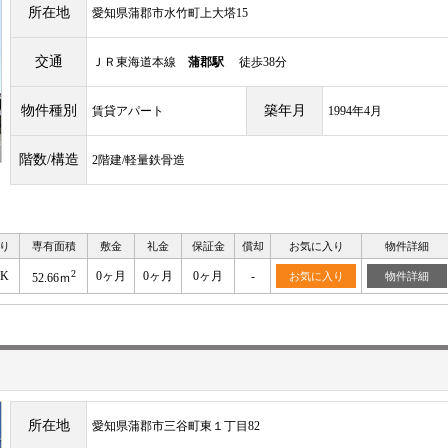
所在地
愛知県蒲郡市水竹町上大塔15
交通
ＪＲ東海道本線
蒲郡駅
徒歩38分
物件種別
築年月
賃貸アパート
1994年4月
階数/構造
2階建/軽量鉄骨造
り
専有面積
敷金
礼金
保証金
償却
お気に入り
物件詳細
2
DK
0ヶ月
0ヶ月
0ヶ月
-
お気に入り
物件詳細
52.66ｍ
所在地
愛知県蒲郡市三谷町東１丁目82