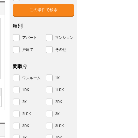
種別
アパート
マンション
戸建て
その他
間取り
ワンルーム
1K
1DK
1LDK
2K
2DK
2LDK
3K
3DK
3LDK