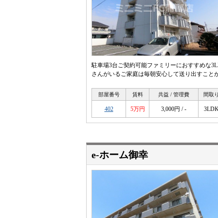
駐車場3台ご契約可能ファミリーにおすすめな3
さんがいるご家庭は毎朝安心して送り出すこと
部屋番号
賃料
共益 / 管理費
間取
402
5万円
3,000円 / -
3LD
e-ホーム御幸