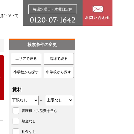
毎週水曜日・木曜日定休
宅について
検索条件の変更
エリアで絞る
沿線で絞る
小学校から探す
中学校から探す
賃料
～
管理費・共益費を含む
敷金なし
>
礼金なし