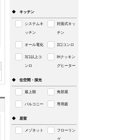
◆ キッチン
システムキ
対面式キッ
ッチン
チン
オール電化
2口コンロ
3口以上コ
IHクッキン
ンロ
グヒーター
◆ 住空間・採光
最上階
角部屋
バルコニー
専用庭
◆ 居室
メゾネット
フローリン
グ