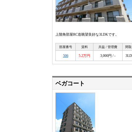
上階角部屋RC造眺望良好な3LDKです。
部屋番号
賃料
共益 / 管理費
間取
506
5.2万円
3,000円 / -
3L
ベガコート