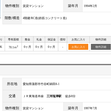
物件種別
築年月
賃貸マンション
1994年2月
階数/構造
4階建/RC造(鉄筋コンクリート造)
り
専有面積
敷金
礼金
保証金
償却
お気に入り
物件詳細
2
DK
0ヶ月
0ヶ月
0ヶ月
-
お気に入り
物件詳細
70.1ｍ
所在地
愛知県蒲郡市竹谷町錦田8-1
交通
ＪＲ東海道本線
三河塩津駅
徒歩8分
物件種別
築年月
賃貸マンション
1997年7月