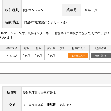
物件種別
築年月
賃貸マンション
1989年10月
階数/構造
4階建/RC造(鉄筋コンクリート造)
LDKマンションです。無料インターネット付き形原中学校まで徒歩2分なので、お子
ができます
り
専有面積
敷金
礼金
保証金
償却
お気に入り
物件詳細
2
K
0ヶ月
0ヶ月
0ヶ月
-
お気に入り
物件詳細
78.56ｍ
所在地
愛知県蒲郡市御幸町20-11
交通
ＪＲ東海道本線
蒲郡駅
徒歩11分