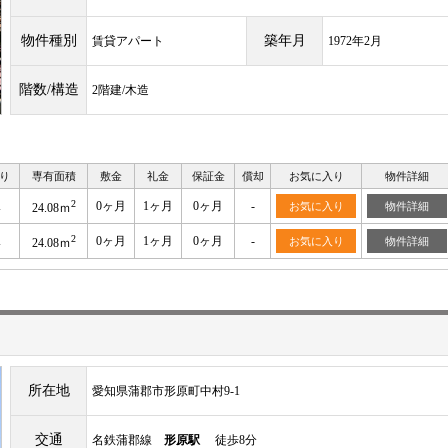
物件種別
築年月
賃貸アパート
1972年2月
階数/構造
2階建/木造
り
専有面積
敷金
礼金
保証金
償却
お気に入り
物件詳細
2
K
0ヶ月
1ヶ月
0ヶ月
-
お気に入り
物件詳細
24.08ｍ
2
K
0ヶ月
1ヶ月
0ヶ月
-
お気に入り
物件詳細
24.08ｍ
所在地
愛知県蒲郡市形原町中村9-1
交通
名鉄蒲郡線
形原駅
徒歩8分