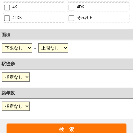
4K
4DK
4LDK
それ以上
面積
～
駅徒歩
築年数