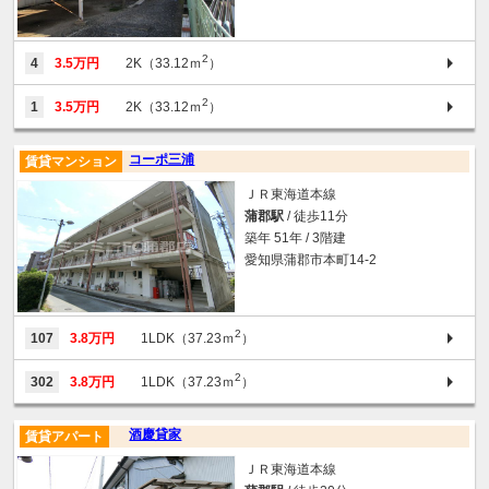
2
4
3.5万円
2K（33.12ｍ
）
2
1
3.5万円
2K（33.12ｍ
）
コーポ三浦
賃貸マンション
ＪＲ東海道本線
蒲郡駅
/ 徒歩11分
築年 51年 / 3階建
愛知県蒲郡市本町14-2
2
107
3.8万円
1LDK（37.23ｍ
）
2
302
3.8万円
1LDK（37.23ｍ
）
酒慶貸家
賃貸アパート
ＪＲ東海道本線