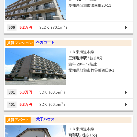
愛知県蒲郡市御幸町20-11
2
506
5.2万円
3LDK（70.1ｍ
）
ベガコート
賃貸マンション
ＪＲ東海道本線
三河塩津駅
/ 徒歩8分
築年 29年 / 7階建
愛知県蒲郡市竹谷町錦田8-1
2
301
5.3万円
3DK（60.5ｍ
）
2
401
5.3万円
3DK（60.5ｍ
）
荒子ハウス
賃貸アパート
ＪＲ東海道本線
蒲郡駅
/ 徒歩15分