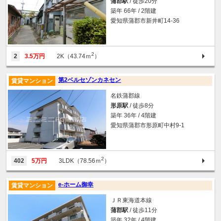
蒲郡駅
/ 徒歩20分
築年 66年 / 2階建
愛知県蒲郡市新井町14-36
2
2
3.5万円
2K（43.74ｍ
）
第2ベルセゾンカネセン
賃貸マンション
名鉄蒲郡線
形原駅
/ 徒歩8分
築年 36年 / 4階建
愛知県蒲郡市形原町中村9-1
2
402
5万円
3LDK（78.56ｍ
）
e-ホーム御幸
賃貸マンション
ＪＲ東海道本線
蒲郡駅
/ 徒歩11分
築年 32年 / 4階建