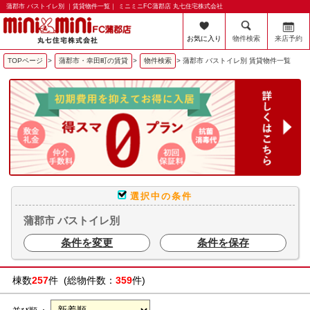
蒲郡市 バストイレ別 ｜賃貸物件一覧｜ ミニミニFC蒲郡店 丸七住宅株式会社
お気に入り
物件検索
来店予約
TOPページ
>
蒲郡市・幸田町の賃貸
>
物件検索
>
蒲郡市 バストイレ別 賃貸物件一覧
選択中の条件
蒲郡市 バストイレ別
条件を変更
条件を保存
棟数
257
件 (総物件数：
359
件)