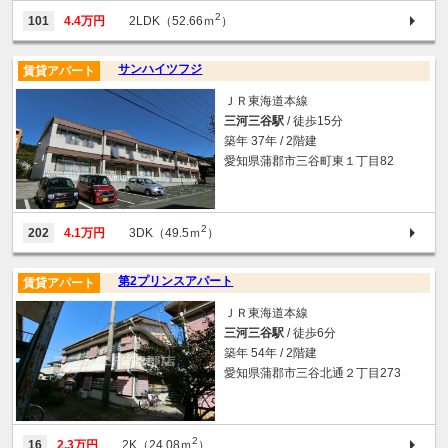
2
101
4.4万円
2LDK（52.66ｍ
）
サンハイツフジ
賃貸アパート
ＪＲ東海道本線
三河三谷駅
/ 徒歩15分
築年 37年 / 2階建
愛知県蒲郡市三谷町東１丁目82
2
202
4.1万円
3DK（49.5ｍ
）
第2プリンスアパート
賃貸アパート
ＪＲ東海道本線
三河三谷駅
/ 徒歩6分
築年 54年 / 2階建
愛知県蒲郡市三谷北通２丁目273
2
16
2.3万円
2K（24.08ｍ
）