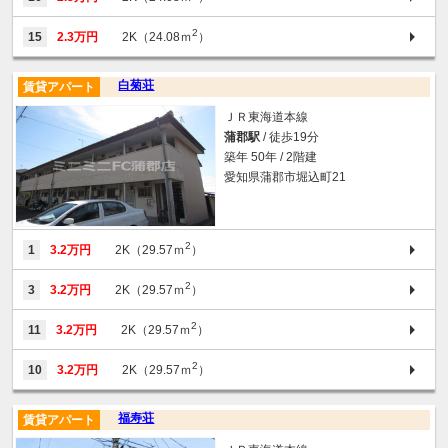
2
15
2.3万円
2K（24.08ｍ
）
白菊荘
賃貸アパート
ＪＲ東海道本線
蒲郡駅
/ 徒歩19分
築年 50年 / 2階建
愛知県蒲郡市堀込町21
2
1
3.2万円
2K（29.57ｍ
）
2
3
3.2万円
2K（29.57ｍ
）
2
11
3.2万円
2K（29.57ｍ
）
2
10
3.2万円
2K（29.57ｍ
）
福寿荘
賃貸アパート