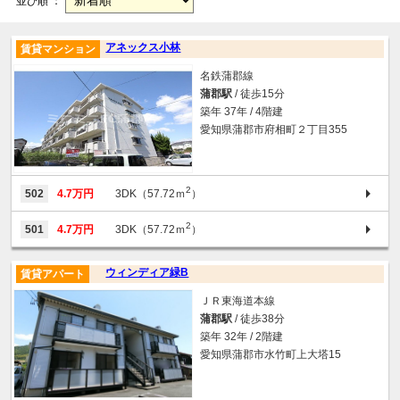
並び順 ：
アネックス小林
賃貸マンション
名鉄蒲郡線
蒲郡駅
/ 徒歩15分
築年 37年 / 4階建
愛知県蒲郡市府相町２丁目355
2
502
4.7万円
3DK（57.72ｍ
）
2
501
4.7万円
3DK（57.72ｍ
）
ウィンディア緑B
賃貸アパート
ＪＲ東海道本線
蒲郡駅
/ 徒歩38分
築年 32年 / 2階建
愛知県蒲郡市水竹町上大塔15