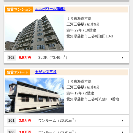
エスポワール蒲郡II
賃貸マンション
ＪＲ東海道本線
三河三谷駅
/ 徒歩9分
築年 29年 / 10階建
愛知県蒲郡市三谷町須田10-3
2
302
6.9万円
3LDK（73.46ｍ
）
セザンヌ三谷
賃貸アパート
ＪＲ東海道本線
三河三谷駅
/ 徒歩8分
築年 19年 / 2階建
愛知県蒲郡市三谷町八舗113番地
2
101
3.8万円
ワンルーム（26.91ｍ
）
2
106
3.8万円
ワンルーム（26.91ｍ
）