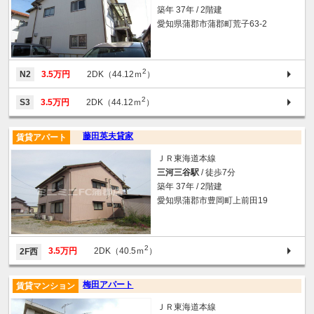
築年 37年 / 2階建
愛知県蒲郡市蒲郡町荒子63-2
2
N2
3.5万円
2DK（44.12ｍ
）
2
S3
3.5万円
2DK（44.12ｍ
）
藤田英夫貸家
賃貸アパート
ＪＲ東海道本線
三河三谷駅
/ 徒歩7分
築年 37年 / 2階建
愛知県蒲郡市豊岡町上前田19
2
3.5万円
2DK（40.5ｍ
）
2F西
梅田アパート
賃貸マンション
ＪＲ東海道本線