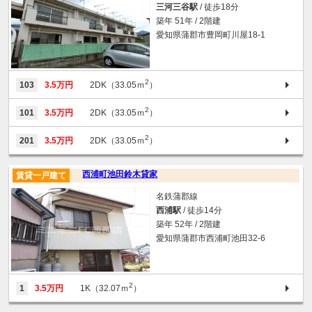
三河三谷駅
/ 徒歩18分
築年 51年 / 2階建
愛知県蒲郡市豊岡町川屋18-1
2
103
3.5万円
2DK（33.05ｍ
）
2
101
3.5万円
2DK（33.05ｍ
）
2
201
3.5万円
2DK（33.05ｍ
）
西浦町池田鈴木貸家
賃貸一戸建て
名鉄蒲郡線
西浦駅
/ 徒歩14分
築年 52年 / 2階建
愛知県蒲郡市西浦町池田32-6
2
1
3.5万円
1K（32.07ｍ
）