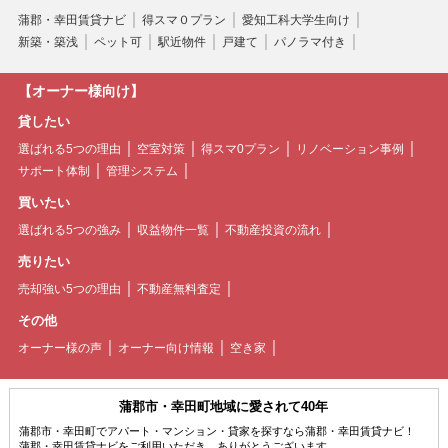
蒲郡・幸田賃貸ナビ
得スマ０プラン
愛知工科大学生向け
新築・築浅
ペット可
駅近物件
戸建て
パノラマ付き
【オーナー様向け】
貸したい
選ばれる5つの理由
空室対策
得スマ0プラン
リノベーション事例
サポート体制
管理システム
買いたい
選ばれる5つの強み
収益物件一覧
不動産投資の流れ
売りたい
売却強い5つの理由
不動産無料査定
その他
オーナー様の声
オーナー向け情報
空き家
蒲郡市・幸田町地域に愛されて40年
蒲郡市・幸田町でアパート・マンション・貸家を探すなら蒲郡・幸田賃貸ナビ！
蒲郡・幸田賃貸ナビをご利用いただき、ありがとうございます。