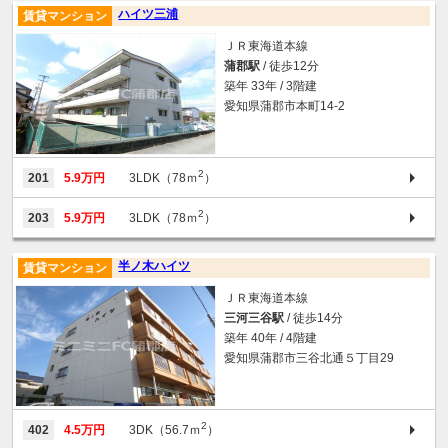
ハイツ三浦
賃貸マンション
ＪＲ東海道本線
蒲郡駅
/ 徒歩12分
築年 33年 / 3階建
愛知県蒲郡市本町14-2
2
201
5.9万円
3LDK（78ｍ
）
2
203
5.9万円
3LDK（78ｍ
）
半ノ木ハイツ
賃貸マンション
ＪＲ東海道本線
三河三谷駅
/ 徒歩14分
築年 40年 / 4階建
愛知県蒲郡市三谷北通５丁目29
2
402
4.5万円
3DK（56.7ｍ
）