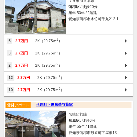
ＪＲ東海道本線
蒲郡駅
/ 徒歩20分
築年 53年 / 2階建
愛知県蒲郡市水竹町千丸212-1
2
5
2.7万円
2K（29.75ｍ
）
2
3
2.7万円
2K（29.75ｍ
）
2
2
2.7万円
2K（29.75ｍ
）
2
12
2.7万円
2K（29.75ｍ
）
2
10
2.7万円
2K（29.75ｍ
）
形原町下屋敷壁谷貸家
賃貸アパート
名鉄蒲郡線
形原駅
/ 徒歩6分
築年 55年 / 1階建
愛知県蒲郡市形原町下屋敷13