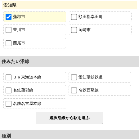
愛知県
蒲郡市
額田郡幸田町
豊川市
岡崎市
西尾市
住みたい沿線
ＪＲ東海道本線
愛知環状鉄道
名鉄蒲郡線
名鉄西尾線
名鉄名古屋本線
種別