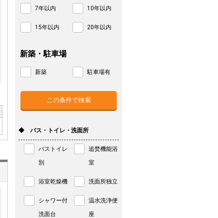
7年以内
10年以内
15年以内
20年以内
新築・駐車場
新築
駐車場有
◆ バス・トイレ・洗面所
バストイレ
追焚機能浴
別
室
浴室乾燥機
洗面所独立
シャワー付
温水洗浄便
洗面台
座