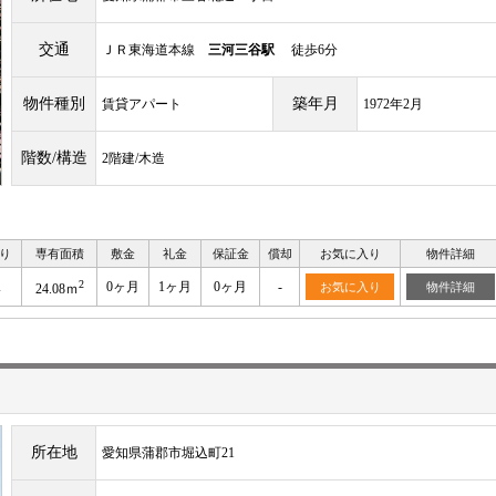
交通
ＪＲ東海道本線
三河三谷駅
徒歩6分
物件種別
築年月
賃貸アパート
1972年2月
階数/構造
2階建/木造
り
専有面積
敷金
礼金
保証金
償却
お気に入り
物件詳細
2
K
0ヶ月
1ヶ月
0ヶ月
-
お気に入り
物件詳細
24.08ｍ
所在地
愛知県蒲郡市堀込町21