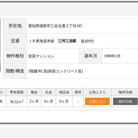
所在地
愛知県蒲郡市三谷北通３丁目185
交通
ＪＲ東海道本線
三河三谷駅
徒歩6分
物件種別
築年月
賃貸マンション
1989年1月
階数/構造
5階建/RC造(鉄筋コンクリート造)
り
専有面積
敷金
礼金
保証金
償却
お気に入り
物件詳細
2
DK
2ヶ月
0ヶ月
0ヶ月
-
お気に入り
物件詳細
58.32ｍ