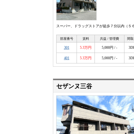
スーパー、ドラッグストアが徒歩７分以内（５６
部屋番号
賃料
共益 / 管理費
間取
301
5.3万円
5,000円 / -
3D
401
5.3万円
5,000円 / -
3D
セザンヌ三谷