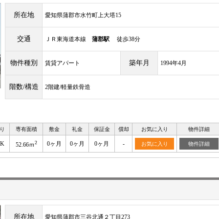
所在地
愛知県蒲郡市水竹町上大塔15
交通
ＪＲ東海道本線
蒲郡駅
徒歩38分
物件種別
築年月
賃貸アパート
1994年4月
階数/構造
2階建/軽量鉄骨造
り
専有面積
敷金
礼金
保証金
償却
お気に入り
物件詳細
2
DK
0ヶ月
0ヶ月
0ヶ月
-
お気に入り
物件詳細
52.66ｍ
所在地
愛知県蒲郡市三谷北通２丁目273