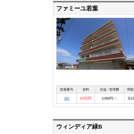
ファミーユ若葉
部屋番号
賃料
共益 / 管理費
間取
302
4.9万円
4,000円 / -
3L
ウィンディア緑B