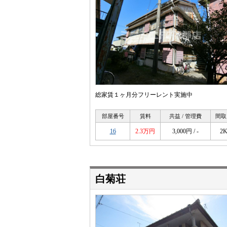
総家賃１ヶ月分フリーレント実施中
部屋番号
賃料
共益 / 管理費
間取
16
2.3万円
3,000円 / -
2
白菊荘