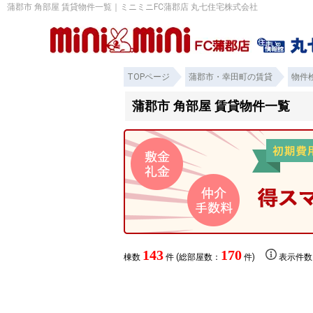
蒲郡市 角部屋 賃貸物件一覧｜ミニミニFC蒲郡店 丸七住宅株式会社
TOPページ
蒲郡市・幸田町の賃貸
物件
蒲郡市 角部屋 賃貸物件一覧
143
170
棟数
件 (総部屋数：
件)
表示件