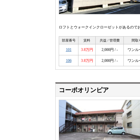
ロフトとウォークインクローゼットがあるので
部屋番号
賃料
共益 / 管理費
間取
101
3.8万円
2,000円 / -
ワンル
106
3.8万円
2,000円 / -
ワンル
コーポオリンピア