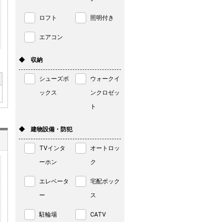
ロフト
照明付き
エアコン
◆ 収納
シューズボ
ウォークイ
ックス
ンクロゼッ
ト
◆ 建物設備・防犯
TVインタ
オートロッ
ーホン
ク
エレベータ
宅配ボック
ー
ス
駐輪場
CATV