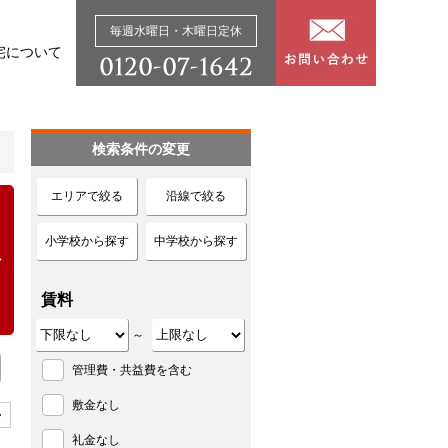
毎週水曜日・木曜日定休
宅について
検索条件の変更
エリアで絞る
沿線で絞る
小学校から探す
中学校から探す
賃料
～
管理費・共益費を含む
敷金なし
>
礼金なし