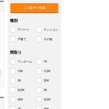
種別
アパート
マンション
戸建て
その他
間取り
ワンルーム
1K
1DK
1LDK
2K
2DK
2LDK
3K
3DK
3LDK