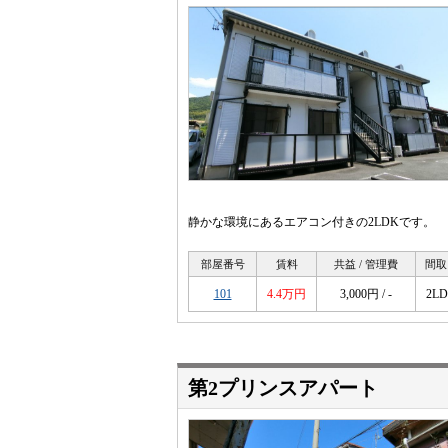
静かな環境にあるエアコン付きの2LDKです。
部屋番号
賃料
共益 / 管理費
間取
101
4.4万円
3,000円 / -
2L
第2プリンスアパート