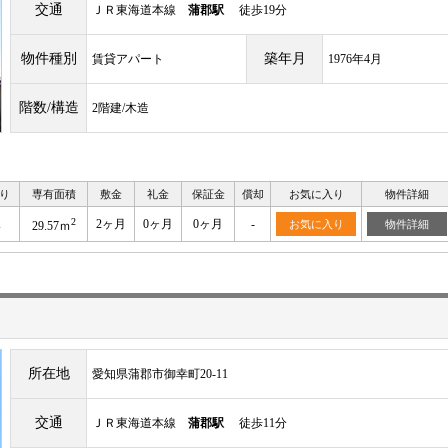
交通
ＪＲ東海道本線
蒲郡駅
徒歩19分
物件種別
築年月
賃貸アパート
1976年4月
階数/構造
2階建/木造
り
専有面積
敷金
礼金
保証金
償却
お気に入り
物件詳細
2
K
2ヶ月
0ヶ月
0ヶ月
-
お気に入り
物件詳細
29.57ｍ
所在地
愛知県蒲郡市御幸町20-11
交通
ＪＲ東海道本線
蒲郡駅
徒歩11分