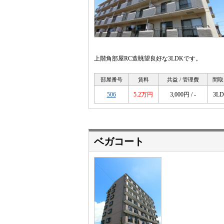
上階角部屋RC造眺望良好な3LDKです。
部屋番号
賃料
共益 / 管理費
間取
506
5.2万円
3,000円 / -
3L
ベガコート