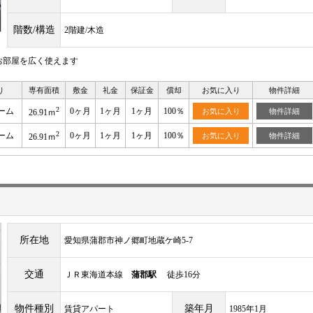
階数/構造
2階建/木造
お部屋を広く使えます
り
専有面積
敷金
礼金
保証金
償却
お気に入り
物件詳細
2
ーム
0ヶ月
1ヶ月
1ヶ月
100％
お気に入り
物件詳細
26.91ｍ
2
ーム
0ヶ月
1ヶ月
1ヶ月
100％
お気に入り
物件詳細
26.91ｍ
所在地
愛知県蒲郡市神ノ郷町地蔵ケ崎5-7
交通
ＪＲ東海道本線
蒲郡駅
徒歩16分
物件種別
築年月
賃貸アパート
1985年1月