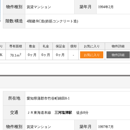
物件種別
築年月
賃貸マンション
1994年2月
階数/構造
4階建/RC造(鉄筋コンクリート造)
り
専有面積
敷金
礼金
保証金
償却
お気に入り
物件詳細
2
DK
0ヶ月
0ヶ月
0ヶ月
-
お気に入り
物件詳細
70.1ｍ
所在地
愛知県蒲郡市竹谷町錦田8-1
交通
ＪＲ東海道本線
三河塩津駅
徒歩8分
物件種別
築年月
賃貸マンション
1997年7月