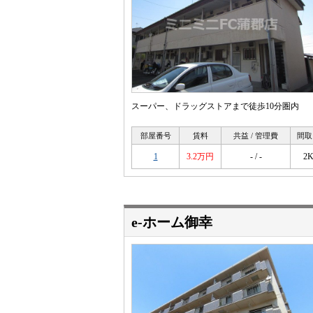
スーパー、ドラッグストアまで徒歩10分圏内
部屋番号
賃料
共益 / 管理費
間取
1
3.2万円
- / -
2
e-ホーム御幸