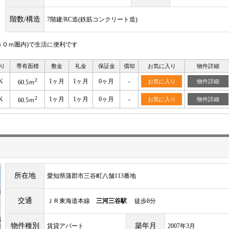
階数/構造
7階建/RC造(鉄筋コンクリート造)
０ｍ圏内)で生活に便利です
り
専有面積
敷金
礼金
保証金
償却
お気に入り
物件詳細
2
K
1ヶ月
1ヶ月
0ヶ月
-
お気に入り
物件詳細
60.5ｍ
2
K
1ヶ月
1ヶ月
0ヶ月
-
お気に入り
物件詳細
60.5ｍ
所在地
愛知県蒲郡市三谷町八舗113番地
交通
ＪＲ東海道本線
三河三谷駅
徒歩8分
物件種別
築年月
賃貸アパート
2007年3月