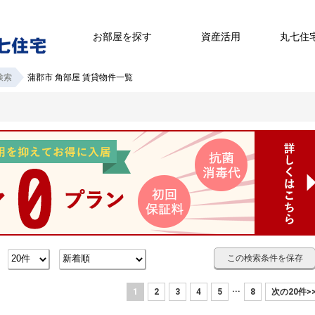
お部屋を探す
資産活用
丸七住
検索
蒲郡市 角部屋 賃貸物件一覧
この検索条件を保存
数
...
1
2
3
4
5
8
次の20件>