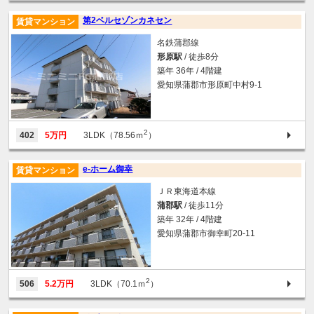
第2ベルセゾンカネセン
賃貸マンション
名鉄蒲郡線
形原駅
/ 徒歩8分
築年 36年 / 4階建
愛知県蒲郡市形原町中村9-1
2
402
5万円
3LDK（78.56ｍ
）
e-ホーム御幸
賃貸マンション
ＪＲ東海道本線
蒲郡駅
/ 徒歩11分
築年 32年 / 4階建
愛知県蒲郡市御幸町20-11
2
506
5.2万円
3LDK（70.1ｍ
）