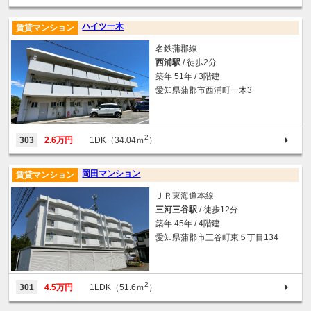
ハイツ一木
賃貸マンション
名鉄蒲郡線
西浦駅
/ 徒歩2分
築年 51年 / 3階建
愛知県蒲郡市西浦町一木3
2
303
2.6万円
1DK（34.04ｍ
）
岡田マンション
賃貸マンション
ＪＲ東海道本線
三河三谷駅
/ 徒歩12分
築年 45年 / 4階建
愛知県蒲郡市三谷町東５丁目134
2
301
4.5万円
1LDK（51.6ｍ
）