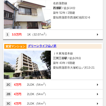
名鉄蒲郡線
西浦駅
/ 徒歩14分
築年 52年 / 2階建
愛知県蒲郡市西浦町池田32-6
2
1
3.5万円
1K（32.07ｍ
）
グリーンライフ山ノ沢
賃貸マンション
ＪＲ東海道本線
三河三谷駅
/ 徒歩26分
築年 43年 / 6階建
愛知県蒲郡市大塚町山ノ沢13-21
2
2C
4万円
2LDK（54ｍ
）
2
2B
4万円
2LDK（54ｍ
）
2
3C
4万円
2LDK（54ｍ
）