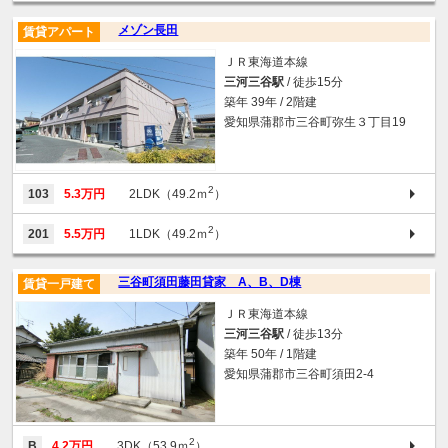
メゾン長田
賃貸アパート
ＪＲ東海道本線
三河三谷駅
/ 徒歩15分
築年 39年 / 2階建
愛知県蒲郡市三谷町弥生３丁目19
2
103
5.3万円
2LDK（49.2ｍ
）
2
201
5.5万円
1LDK（49.2ｍ
）
三谷町須田藤田貸家 A、B、D棟
賃貸一戸建て
ＪＲ東海道本線
三河三谷駅
/ 徒歩13分
築年 50年 / 1階建
愛知県蒲郡市三谷町須田2-4
2
B
4.2万円
3DK（53.9ｍ
）