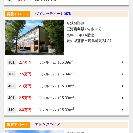
ヴィレッティーナ蒲郡
賃貸アパート
名鉄蒲郡線
三河鹿島駅
/ 徒歩12分
築年 32年 / 4階建
愛知県蒲郡市鹿島町岡34-87
2
301
2.7万円
ワンルーム（15.39ｍ
）
2
308
2.5万円
ワンルーム（15.39ｍ
）
2
402
2.3万円
ワンルーム（15.39ｍ
）
2
401
2.5万円
ワンルーム（15.39ｍ
）
2
410
2.3万円
ワンルーム（15.39ｍ
）
オレンジハイツ
賃貸アパート