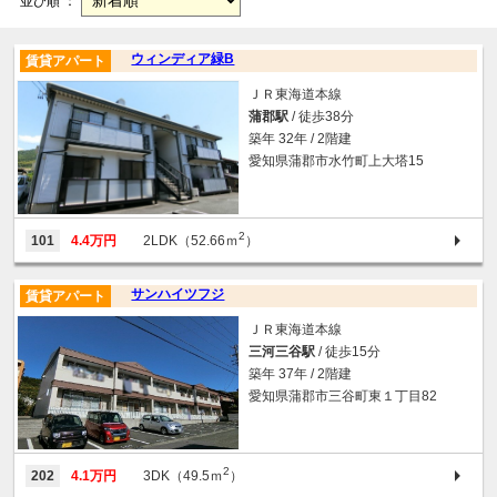
並び順 ：
ウィンディア緑B
賃貸アパート
ＪＲ東海道本線
蒲郡駅
/ 徒歩38分
築年 32年 / 2階建
愛知県蒲郡市水竹町上大塔15
2
101
4.4万円
2LDK（52.66ｍ
）
サンハイツフジ
賃貸アパート
ＪＲ東海道本線
三河三谷駅
/ 徒歩15分
築年 37年 / 2階建
愛知県蒲郡市三谷町東１丁目82
2
202
4.1万円
3DK（49.5ｍ
）