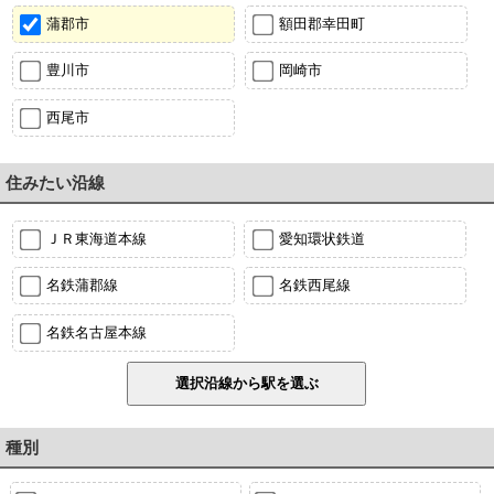
蒲郡市
額田郡幸田町
豊川市
岡崎市
西尾市
住みたい沿線
ＪＲ東海道本線
愛知環状鉄道
名鉄蒲郡線
名鉄西尾線
名鉄名古屋本線
種別