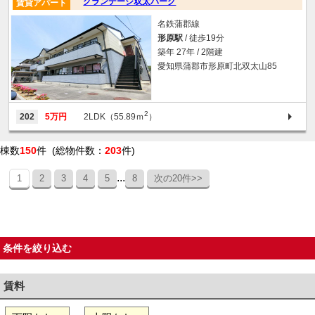
グランデージ双太パーク
賃貸アパート
名鉄蒲郡線
形原駅
/ 徒歩19分
築年 27年 / 2階建
愛知県蒲郡市形原町北双太山85
2
202
5万円
2LDK（55.89ｍ
）
棟数
150
件 (総物件数：
203
件)
...
1
2
3
4
5
8
次の20件>>
条件を絞り込む
賃料