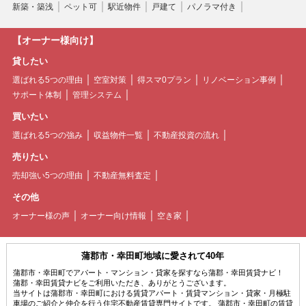
新築・築浅
ペット可
駅近物件
戸建て
パノラマ付き
【オーナー様向け】
貸したい
選ばれる5つの理由
空室対策
得スマ0プラン
リノベーション事例
サポート体制
管理システム
買いたい
選ばれる5つの強み
収益物件一覧
不動産投資の流れ
売りたい
売却強い5つの理由
不動産無料査定
その他
オーナー様の声
オーナー向け情報
空き家
蒲郡市・幸田町地域に愛されて40年
蒲郡市・幸田町でアパート・マンション・貸家を探すなら蒲郡・幸田賃貸ナビ！
蒲郡・幸田賃貸ナビをご利用いただき、ありがとうございます。
当サイトは蒲郡市・幸田町における賃貸アパート・賃貸マンション・貸家・月極駐
車場のご紹介と仲介を行う住宅不動産賃貸専門サイトです。 蒲郡市・幸田町の賃貸