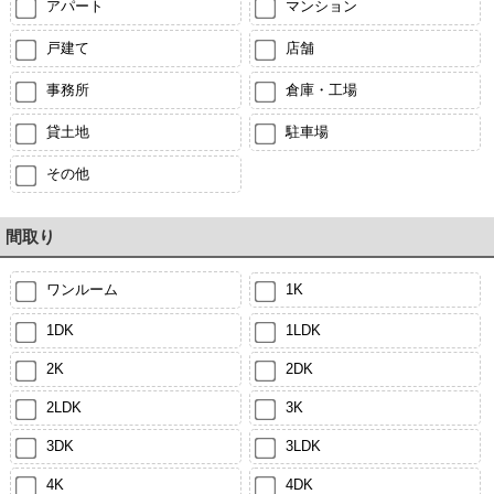
アパート
マンション
戸建て
店舗
事務所
倉庫・工場
貸土地
駐車場
その他
間取り
ワンルーム
1K
1DK
1LDK
2K
2DK
2LDK
3K
3DK
3LDK
4K
4DK