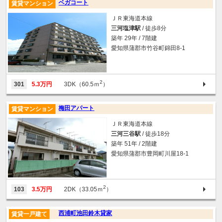
ベガコート
賃貸マンション
ＪＲ東海道本線
三河塩津駅
/ 徒歩8分
築年 29年 / 7階建
愛知県蒲郡市竹谷町錦田8-1
2
301
5.3万円
3DK（60.5ｍ
）
梅田アパート
賃貸マンション
ＪＲ東海道本線
三河三谷駅
/ 徒歩18分
築年 51年 / 2階建
愛知県蒲郡市豊岡町川屋18-1
2
103
3.5万円
2DK（33.05ｍ
）
西浦町池田鈴木貸家
賃貸一戸建て