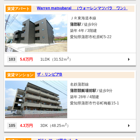
Warren matsubaraI （ウォーレンマツバラ ワン）
賃貸アパート
ＪＲ東海道本線
蒲郡駅
/ 徒歩9分
築年 4年 / 3階建
愛知県蒲郡市松原町5-22
2
103
5.6万円
1LDK（31.52ｍ
）
ザ・リンピアB
賃貸マンション
名鉄蒲郡線
蒲郡競艇場前駅
/ 徒歩9分
築年 28年 / 4階建
愛知県蒲郡市竹谷町梅薮15-1
2
105
4.3万円
3DK（48.25ｍ
）