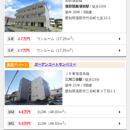
名鉄蒲郡線
蒲郡競艇場前駅
/ 徒歩10分
築年 30年 / 3階建
愛知県蒲郡市竹谷町七反12-1
2
1-E
2.7万円
ワンルーム（17.25ｍ
）
2
1-F
2.7万円
ワンルーム（17.25ｍ
）
ガーデンコートサンベリー
賃貸アパート
ＪＲ東海道本線
三河三谷駅
/ 徒歩13分
築年 21年 / 3階建
愛知県蒲郡市三谷町東３丁目1-1
2
102
4.9万円
1LDK（48.03ｍ
）
2
301
5.5万円
1LDK（48.03ｍ
）