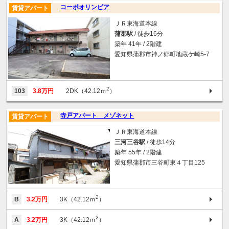
コーポオリンピア
賃貸アパート
ＪＲ東海道本線
蒲郡駅
/ 徒歩16分
築年 41年 / 2階建
愛知県蒲郡市神ノ郷町地蔵ケ崎5-7
2
103
3.8万円
2DK（42.12ｍ
）
寺戸アパート メゾネット
賃貸アパート
ＪＲ東海道本線
三河三谷駅
/ 徒歩14分
築年 55年 / 2階建
愛知県蒲郡市三谷町東４丁目125
2
B
3.2万円
3K（42.12ｍ
）
2
A
3.2万円
3K（42.12ｍ
）