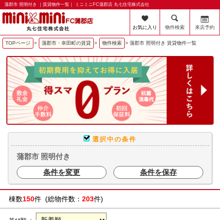
蒲郡市 照明付き ｜賃貸物件一覧｜ ミニミニFC蒲郡店 丸七住宅株式会社
お気に入り
物件検索
来店予約
TOPページ
>
蒲郡市・幸田町の賃貸
>
物件検索
>
蒲郡市 照明付き 賃貸物件一覧
選択中の条件
蒲郡市 照明付き
条件を変更
条件を保存
棟数
150
件 (総物件数：
203
件)