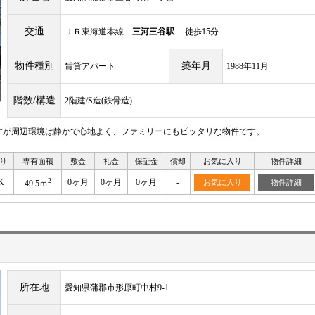
交通
ＪＲ東海道本線
三河三谷駅
徒歩15分
物件種別
築年月
賃貸アパート
1988年11月
階数/構造
2階建/S造(鉄骨造)
すが周辺環境は静かで心地よく、ファミリーにもピッタリな物件です。
り
専有面積
敷金
礼金
保証金
償却
お気に入り
物件詳細
2
K
0ヶ月
0ヶ月
0ヶ月
-
お気に入り
物件詳細
49.5ｍ
所在地
愛知県蒲郡市形原町中村9-1