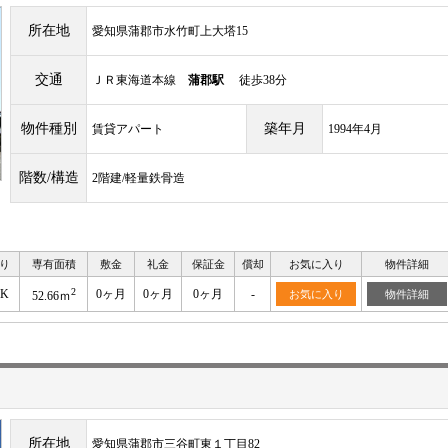
所在地
愛知県蒲郡市水竹町上大塔15
交通
ＪＲ東海道本線
蒲郡駅
徒歩38分
物件種別
築年月
賃貸アパート
1994年4月
階数/構造
2階建/軽量鉄骨造
り
専有面積
敷金
礼金
保証金
償却
お気に入り
物件詳細
2
DK
0ヶ月
0ヶ月
0ヶ月
-
お気に入り
物件詳細
52.66ｍ
所在地
愛知県蒲郡市三谷町東１丁目82