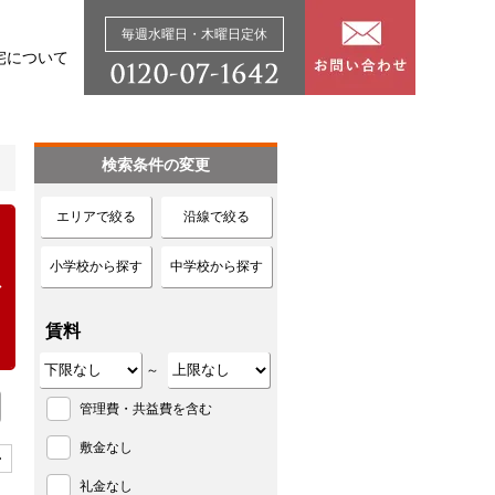
毎週水曜日・木曜日定休
宅について
検索条件の変更
エリアで絞る
沿線で絞る
小学校から探す
中学校から探す
賃料
～
管理費・共益費を含む
敷金なし
>
礼金なし