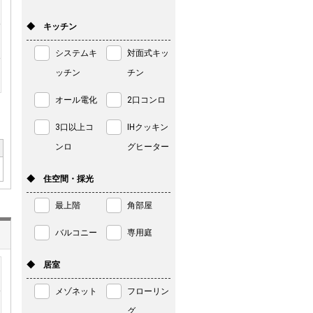
◆ キッチン
システムキ
対面式キッ
ッチン
チン
オール電化
2口コンロ
3口以上コ
IHクッキン
ンロ
グヒーター
◆ 住空間・採光
最上階
角部屋
バルコニー
専用庭
◆ 居室
メゾネット
フローリン
グ