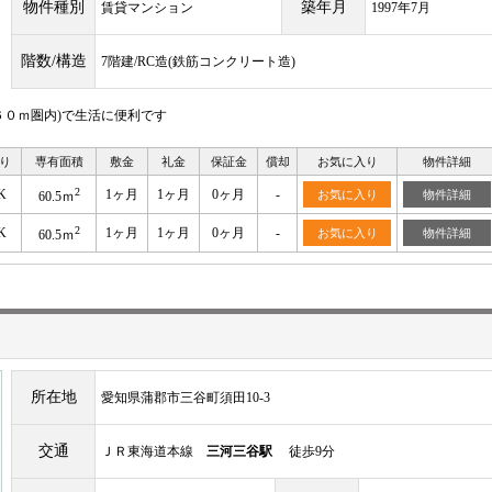
物件種別
築年月
賃貸マンション
1997年7月
階数/構造
7階建/RC造(鉄筋コンクリート造)
０ｍ圏内)で生活に便利です
り
専有面積
敷金
礼金
保証金
償却
お気に入り
物件詳細
2
K
1ヶ月
1ヶ月
0ヶ月
-
お気に入り
物件詳細
60.5ｍ
2
K
1ヶ月
1ヶ月
0ヶ月
-
お気に入り
物件詳細
60.5ｍ
所在地
愛知県蒲郡市三谷町須田10-3
交通
ＪＲ東海道本線
三河三谷駅
徒歩9分