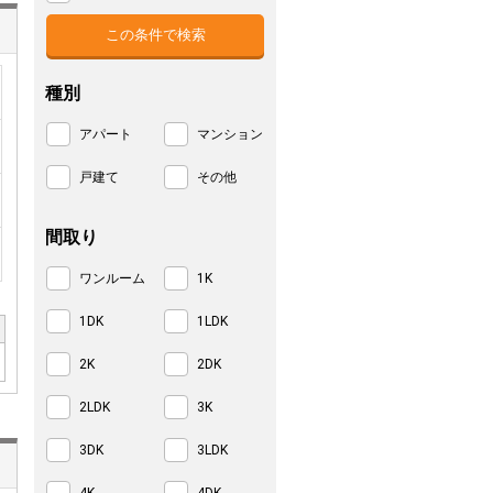
種別
アパート
マンション
戸建て
その他
間取り
ワンルーム
1K
1DK
1LDK
2K
2DK
2LDK
3K
3DK
3LDK