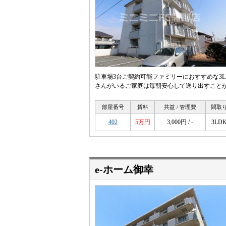
駐車場3台ご契約可能ファミリーにおすすめな3
さんがいるご家庭は毎朝安心して送り出すこと
部屋番号
賃料
共益 / 管理費
間取
402
5万円
3,000円 / -
3LD
e-ホーム御幸