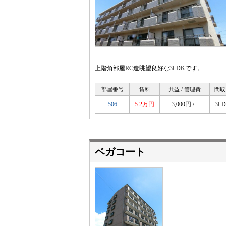
上階角部屋RC造眺望良好な3LDKです。
部屋番号
賃料
共益 / 管理費
間取
506
5.2万円
3,000円 / -
3L
ベガコート