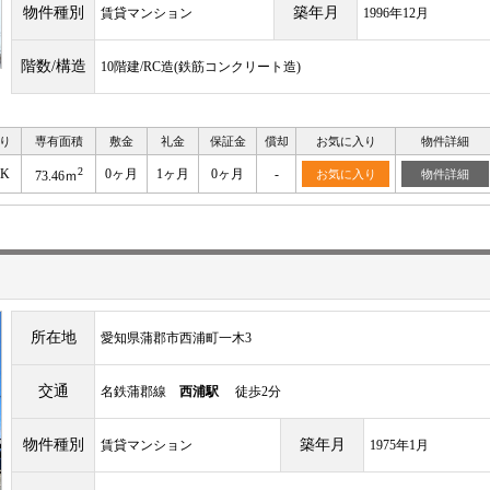
物件種別
築年月
賃貸マンション
1996年12月
階数/構造
10階建/RC造(鉄筋コンクリート造)
り
専有面積
敷金
礼金
保証金
償却
お気に入り
物件詳細
2
DK
0ヶ月
1ヶ月
0ヶ月
-
お気に入り
物件詳細
73.46ｍ
所在地
愛知県蒲郡市西浦町一木3
交通
名鉄蒲郡線
西浦駅
徒歩2分
物件種別
築年月
賃貸マンション
1975年1月