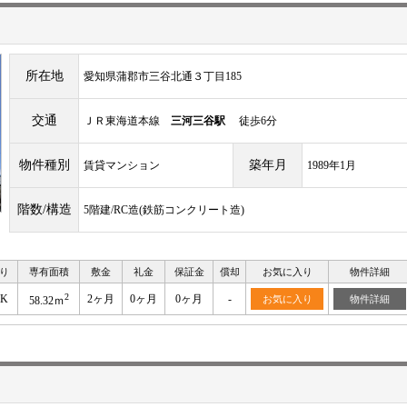
所在地
愛知県蒲郡市三谷北通３丁目185
交通
ＪＲ東海道本線
三河三谷駅
徒歩6分
物件種別
築年月
賃貸マンション
1989年1月
階数/構造
5階建/RC造(鉄筋コンクリート造)
り
専有面積
敷金
礼金
保証金
償却
お気に入り
物件詳細
2
DK
2ヶ月
0ヶ月
0ヶ月
-
お気に入り
物件詳細
58.32ｍ