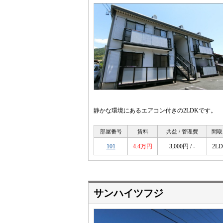
静かな環境にあるエアコン付きの2LDKです。
部屋番号
賃料
共益 / 管理費
間取
101
4.4万円
3,000円 / -
2L
サンハイツフジ