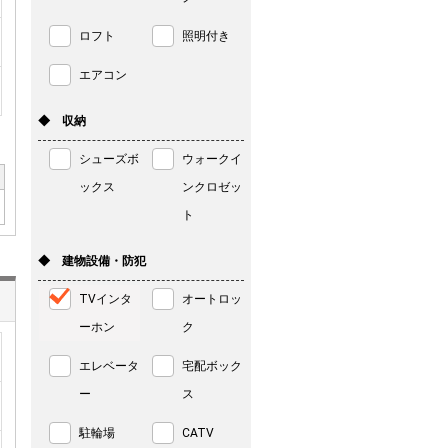
ロフト
照明付き
エアコン
◆ 収納
シューズボ
ウォークイ
ックス
ンクロゼッ
ト
◆ 建物設備・防犯
TVインタ
オートロッ
ーホン
ク
エレベータ
宅配ボック
ー
ス
駐輪場
CATV