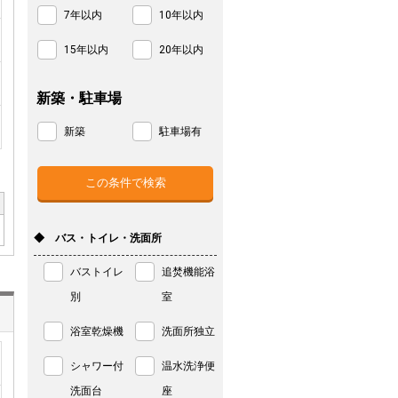
7年以内
10年以内
15年以内
20年以内
新築・駐車場
新築
駐車場有
◆ バス・トイレ・洗面所
バストイレ
追焚機能浴
別
室
浴室乾燥機
洗面所独立
シャワー付
温水洗浄便
洗面台
座