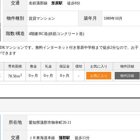
交通
名鉄蒲郡線
形原駅
徒歩8分
物件種別
築年月
賃貸マンション
1989年10月
階数/構造
4階建/RC造(鉄筋コンクリート造)
LDKマンションです。無料インターネット付き形原中学校まで徒歩2分なので、お子
ができます
り
専有面積
敷金
礼金
保証金
償却
お気に入り
物件詳細
2
K
0ヶ月
0ヶ月
0ヶ月
-
お気に入り
物件詳細
78.56ｍ
所在地
愛知県蒲郡市御幸町20-11
交通
ＪＲ東海道本線
蒲郡駅
徒歩11分