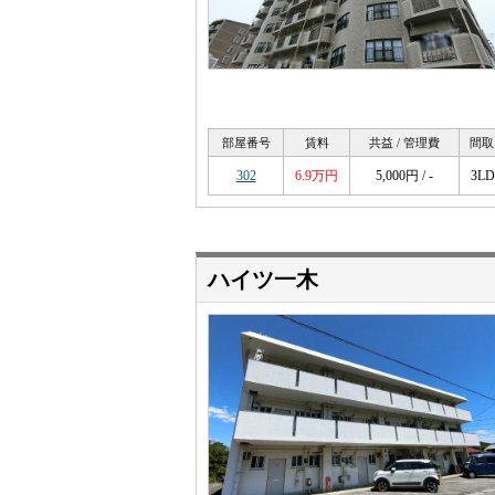
部屋番号
賃料
共益 / 管理費
間取
302
6.9万円
5,000円 / -
3L
ハイツ一木