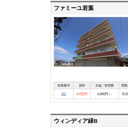
ファミーユ若葉
部屋番号
賃料
共益 / 管理費
間取
302
4.9万円
4,000円 / -
3L
ウィンディア緑B