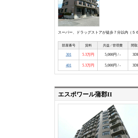
スーパー、ドラッグストアが徒歩７分以内（５６
部屋番号
賃料
共益 / 管理費
間取
301
5.3万円
5,000円 / -
3D
401
5.3万円
5,000円 / -
3D
エスポワール蒲郡II