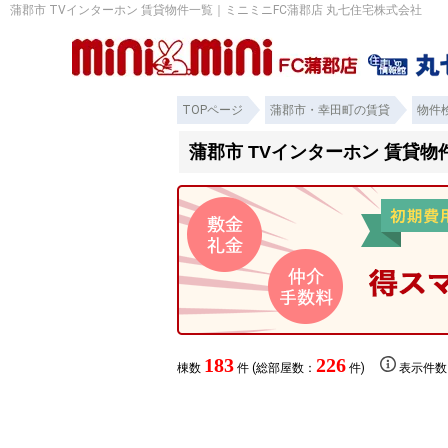
蒲郡市 TVインターホン 賃貸物件一覧｜ミニミニFC蒲郡店 丸七住宅株式会社
TOPページ
蒲郡市・幸田町の賃貸
物件
蒲郡市 TVインターホン 賃貸物
183
226
棟数
件 (総部屋数：
件)
表示件