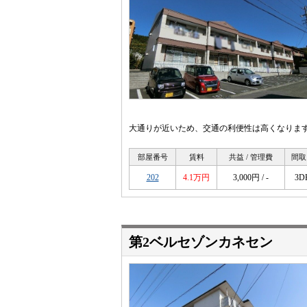
大通りが近いため、交通の利便性は高くなりま
部屋番号
賃料
共益 / 管理費
間取
202
4.1万円
3,000円 / -
3D
第2ベルセゾンカネセン