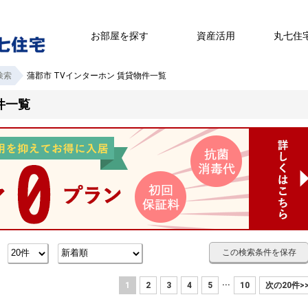
お部屋を探す
資産活用
丸七住
検索
蒲郡市 TVインターホン 賃貸物件一覧
件一覧
この検索条件を保存
数
...
1
2
3
4
5
10
次の20件>