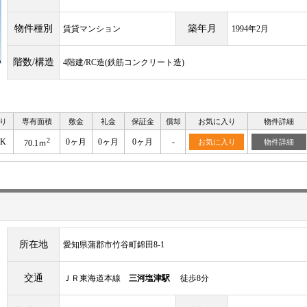
物件種別
築年月
賃貸マンション
1994年2月
階数/構造
4階建/RC造(鉄筋コンクリート造)
り
専有面積
敷金
礼金
保証金
償却
お気に入り
物件詳細
2
DK
0ヶ月
0ヶ月
0ヶ月
-
お気に入り
物件詳細
70.1ｍ
所在地
愛知県蒲郡市竹谷町錦田8-1
交通
ＪＲ東海道本線
三河塩津駅
徒歩8分