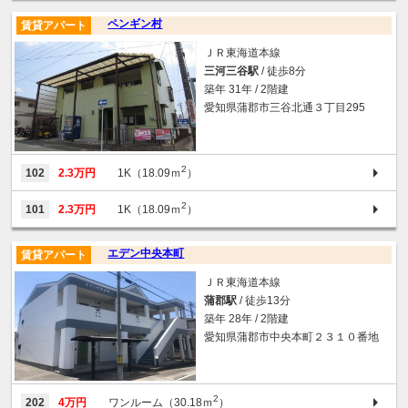
ペンギン村
賃貸アパート
ＪＲ東海道本線
三河三谷駅
/ 徒歩8分
築年 31年 / 2階建
愛知県蒲郡市三谷北通３丁目295
2
102
2.3万円
1K（18.09ｍ
）
2
101
2.3万円
1K（18.09ｍ
）
エデン中央本町
賃貸アパート
ＪＲ東海道本線
蒲郡駅
/ 徒歩13分
築年 28年 / 2階建
愛知県蒲郡市中央本町２３１０番地
2
202
4万円
ワンルーム（30.18ｍ
）