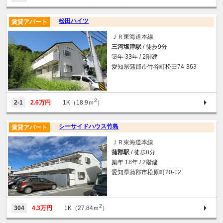
松田ハイツ
賃貸アパート
ＪＲ東海道本線
三河塩津駅
/ 徒歩9分
築年 33年 / 2階建
愛知県蒲郡市竹谷町松田74-363
2
2-1
2.6万円
1K（18.9ｍ
）
シーサイドハウス竹島
賃貸アパート
ＪＲ東海道本線
蒲郡駅
/ 徒歩8分
築年 18年 / 2階建
愛知県蒲郡市松原町20-12
2
304
4.3万円
1K（27.84ｍ
）