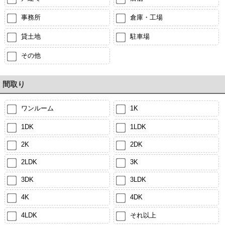
事務所
倉庫・工場
貸土地
駐車場
その他
間取り
ワンルーム
1K
1DK
1LDK
2K
2DK
2LDK
3K
3DK
3LDK
4K
4DK
4LDK
それ以上