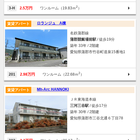
2
3-H
2.5万円
ワンルーム（19.83ｍ
）
ロランジュ A棟
賃貸アパート
名鉄蒲郡線
蒲郡競艇場前駅
/ 徒歩19分
築年 33年 / 2階建
愛知県蒲郡市竹谷町道泉15番地1
2
201
2.98万円
ワンルーム（22.68ｍ
）
Mh-Arc HANNOKI
賃貸アパート
ＪＲ東海道本線
三河三谷駅
/ 徒歩17分
築年 30年 / 2階建
愛知県蒲郡市三谷北通６丁目78
2