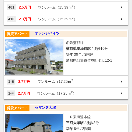
2
401
2.5万円
ワンルーム（15.39ｍ
）
2
410
2.3万円
ワンルーム（15.39ｍ
）
オレンジハイツ
賃貸アパート
名鉄蒲郡線
蒲郡競艇場前駅
/ 徒歩10分
築年 30年 / 3階建
愛知県蒲郡市竹谷町七反12-1
2
1-E
2.7万円
ワンルーム（17.25ｍ
）
2
1-F
2.7万円
ワンルーム（17.25ｍ
）
セザンヌ大塚
賃貸アパート
ＪＲ東海道本線
三河大塚駅
/ 徒歩8分
築年 8年 / 2階建