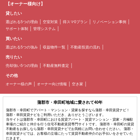
【オーナー様向け】
貸したい
選ばれる5つの理由
空室対策
得スマ0プラン
リノベーション事例
サポート体制
管理システム
買いたい
選ばれる5つの強み
収益物件一覧
不動産投資の流れ
売りたい
売却強い5つの理由
不動産無料査定
その他
オーナー様の声
オーナー向け情報
空き家
蒲郡市・幸田町地域に愛されて40年
蒲郡市・幸田町でアパート・マンション・貸家を探すなら蒲郡・幸田賃貸ナビ！
蒲郡・幸田賃貸ナビをご利用いただき、ありがとうございます。
当サイトは蒲郡市・幸田町における賃貸アパート・賃貸マンション・貸家・月極駐
車場のご紹介と仲介を行う住宅不動産賃貸専門サイトです。 蒲郡市・幸田町の賃貸
不動産をお探しなら蒲郡・幸田賃貸ナビでお気軽にお問い合わせください。 蒲郡・
幸田賃貸ナビでは、お客様の立場にたって賃貸不動産仲介のお手伝いをさせていた
だきます。