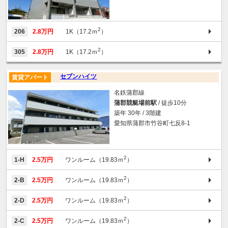
2
206
2.8万円
1K（17.2ｍ
）
2
305
2.8万円
1K（17.2ｍ
）
セブンハイツ
賃貸アパート
名鉄蒲郡線
蒲郡競艇場前駅
/ 徒歩10分
築年 30年 / 3階建
愛知県蒲郡市竹谷町七反8-1
2
1-H
2.5万円
ワンルーム（19.83ｍ
）
2
2-B
2.5万円
ワンルーム（19.83ｍ
）
2
2-D
2.5万円
ワンルーム（19.83ｍ
）
2
2-C
2.5万円
ワンルーム（19.83ｍ
）