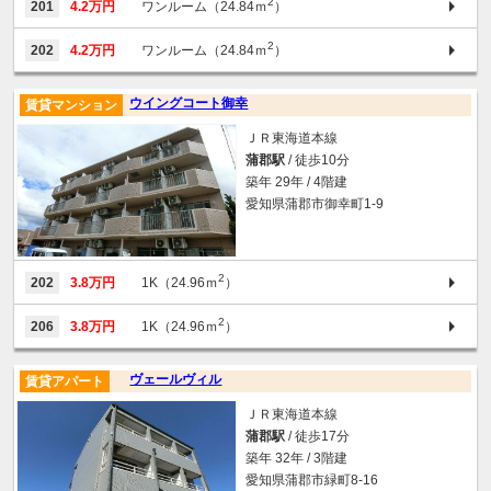
2
201
4.2万円
ワンルーム（24.84ｍ
）
2
202
4.2万円
ワンルーム（24.84ｍ
）
ウイングコート御幸
賃貸マンション
ＪＲ東海道本線
蒲郡駅
/ 徒歩10分
築年 29年 / 4階建
愛知県蒲郡市御幸町1-9
2
202
3.8万円
1K（24.96ｍ
）
2
206
3.8万円
1K（24.96ｍ
）
ヴェールヴィル
賃貸アパート
ＪＲ東海道本線
蒲郡駅
/ 徒歩17分
築年 32年 / 3階建
愛知県蒲郡市緑町8-16