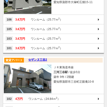
愛知県蒲郡市大塚町広畑15-11
2
106
3.6万円
ワンルーム（25.77ｍ
）
2
105
3.6万円
ワンルーム（25.77ｍ
）
2
103
3.6万円
ワンルーム（25.77ｍ
）
2
101
3.6万円
ワンルーム（25.77ｍ
）
セザンヌ三谷2
賃貸アパート
ＪＲ東海道本線
三河三谷駅
/ 徒歩5分
築年 9年 / 2階建
愛知県蒲郡市三谷町正眼庵10-8
2
102
4万円
ワンルーム（24.84ｍ
）