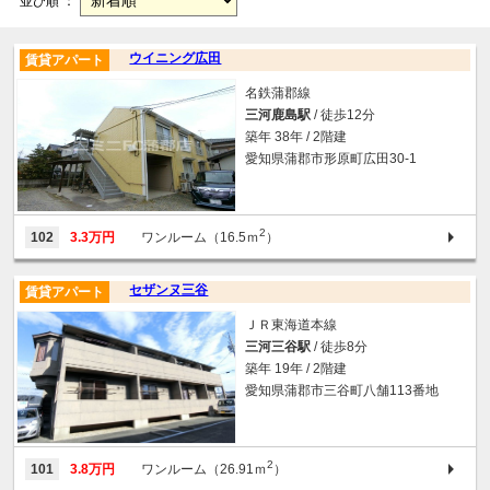
並び順 ：
ウイニング広田
賃貸アパート
名鉄蒲郡線
三河鹿島駅
/ 徒歩12分
築年 38年 / 2階建
愛知県蒲郡市形原町広田30-1
2
102
3.3万円
ワンルーム（16.5ｍ
）
セザンヌ三谷
賃貸アパート
ＪＲ東海道本線
三河三谷駅
/ 徒歩8分
築年 19年 / 2階建
愛知県蒲郡市三谷町八舗113番地
2
101
3.8万円
ワンルーム（26.91ｍ
）