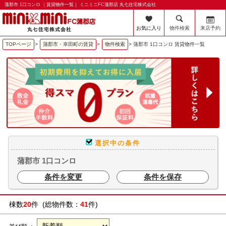
蒲郡市 1口コンロ ｜賃貸物件一覧｜ ミニミニFC蒲郡店 丸七住宅株式会社
お気に入り
物件検索
来店予約
TOPページ
>
蒲郡市・幸田町の賃貸
>
物件検索
>
蒲郡市 1口コンロ 賃貸物件一覧
選択中の条件
蒲郡市 1口コンロ
条件を変更
条件を保存
棟数
20
件 (総物件数：
41
件)