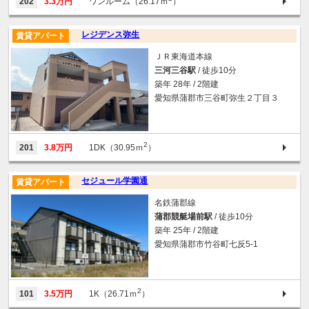
202
3.3万円
ワンルーム（26.17ｍ
）
レジデンス弥生
賃貸アパート
ＪＲ東海道本線
三河三谷駅
/ 徒歩10分
築年 28年 / 2階建
愛知県蒲郡市三谷町弥生２丁目３
2
201
3.8万円
1DK（30.95ｍ
）
セジュール学園通
賃貸アパート
名鉄蒲郡線
蒲郡競艇場前駅
/ 徒歩10分
築年 25年 / 2階建
愛知県蒲郡市竹谷町七反5-1
2
101
3.5万円
1K（26.71ｍ
）