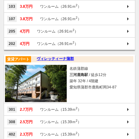
2
103
3.8万円
ワンルーム（26.91ｍ
）
2
107
3.8万円
ワンルーム（26.91ｍ
）
2
205
4万円
ワンルーム（26.91ｍ
）
2
202
4万円
ワンルーム（26.91ｍ
）
ヴィレッティーナ蒲郡
賃貸アパート
名鉄蒲郡線
三河鹿島駅
/ 徒歩12分
築年 32年 / 4階建
愛知県蒲郡市鹿島町岡34-87
2
301
2.7万円
ワンルーム（15.39ｍ
）
2
308
2.5万円
ワンルーム（15.39ｍ
）
2
402
2.3万円
ワンルーム（15.39ｍ
）