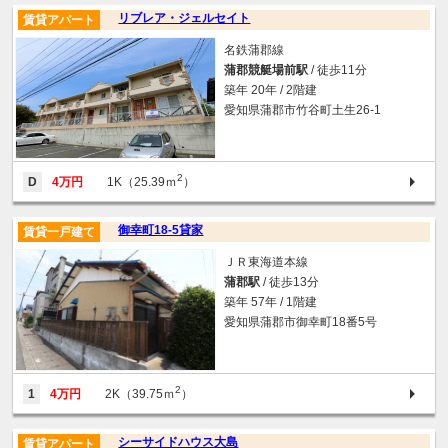
リブレア・ジェルセイト
賃貸アパート
名鉄蒲郡線
蒲郡競艇場前駅
/ 徒歩11分
築年 20年 / 2階建
愛知県蒲郡市竹谷町土生26-1
2
D
4万円
1K（25.39ｍ
）
御幸町18-5貸家
賃貸一戸建て
ＪＲ東海道本線
蒲郡駅
/ 徒歩13分
築年 57年 / 1階建
愛知県蒲郡市御幸町18番5号
2
1
4万円
2K（39.75ｍ
）
シーサイドハウス大島
賃貸アパート