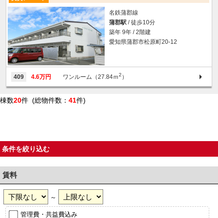
名鉄蒲郡線
蒲郡駅
/ 徒歩10分
築年 9年 / 2階建
愛知県蒲郡市松原町20-12
2
409
4.6万円
ワンルーム（27.84ｍ
）
棟数
20
件 (総物件数：
41
件)
条件を絞り込む
賃料
～
管理費・共益費込み