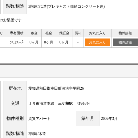
階数/構造
3階建/PC造(プレキャスト鉄筋コンクリート造)
のお部屋です
り
専有面積
敷金
礼金
保証金
償却
お気に入り
物件詳細
2
K
0ヶ月
0ヶ月
0ヶ月
-
お気に入り
物件詳細
23.42ｍ
所在地
愛知県額田郡幸田町深溝字平附26
交通
ＪＲ東海道本線
三ケ根駅
徒歩7分
物件種別
築年月
賃貸アパート
2002年3月
階数/構造
2階建/木造