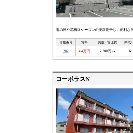
雨の日や花粉症シーズンの洗濯物干しに便利な
部屋番号
賃料
共益 / 管理費
間取
202
4.4万円
2,300円 / -
1K
コーポラスN