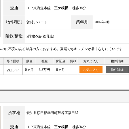
交通
ＪＲ東海道本線
三ケ根駅
徒歩38分
物件種別
築年月
賃貸アパート
2002年9月
階数/構造
2階建/S造(鉄骨造)
うのに不安のある単身の方におすすめ。夏場でもキッチンが暑くなりにくいです
り
専有面積
敷金
礼金
保証金
償却
お気に入り
物件詳細
2
0ヶ月
3.8万円
0ヶ月
-
お気に入り
物件詳細
29.16ｍ
所在地
愛知県額田郡幸田町芦谷字福田87
交通
ＪＲ東海道本線
三ケ根駅
徒歩34分