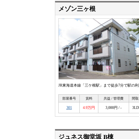
メゾン三ヶ根
JR東海道本線「三ケ根駅」まで徒歩7分で駅の
部屋番号
賃料
共益 / 管理費
間取
301
4.9万円
3,000円 / -
3L
ジュネス御堂坂 B棟