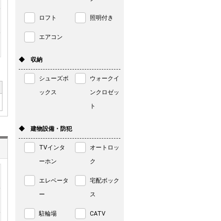
ロフト
照明付き
エアコン
◆ 収納
シューズボ
ウォークイ
ックス
ンクロゼッ
ト
◆ 建物設備・防犯
TVインタ
オートロッ
ーホン
ク
エレベータ
宅配ボック
ー
ス
駐輪場
CATV