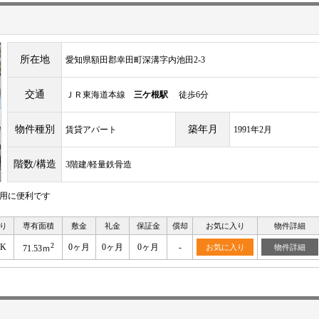
所在地
愛知県額田郡幸田町深溝字内池田2-3
交通
ＪＲ東海道本線
三ケ根駅
徒歩6分
物件種別
築年月
賃貸アパート
1991年2月
階数/構造
3階建/軽量鉄骨造
利用に便利です
り
専有面積
敷金
礼金
保証金
償却
お気に入り
物件詳細
2
DK
0ヶ月
0ヶ月
0ヶ月
-
お気に入り
物件詳細
71.53ｍ