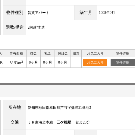
物件種別
築年月
賃貸アパート
1998年9月
階数/構造
2階建/木造
り
専有面積
敷金
礼金
保証金
償却
お気に入り
物件詳細
2
DK
0ヶ月
0ヶ月
0ヶ月
-
お気に入り
物件詳細
58.53ｍ
所在地
愛知県額田郡幸田町芦谷字蒲野21番地3
交通
ＪＲ東海道本線
三ケ根駅
徒歩28分