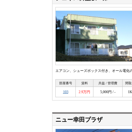
エアコン、シューズボックス付き、オール電化
部屋番号
賃料
共益 / 管理費
間取
103
2.9万円
5,000円 / -
1
ニュー幸田プラザ