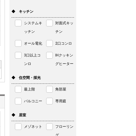
◆ キッチン
システムキ
対面式キッ
ッチン
チン
オール電化
2口コンロ
3口以上コ
IHクッキン
ンロ
グヒーター
◆ 住空間・採光
最上階
角部屋
バルコニー
専用庭
◆ 居室
メゾネット
フローリン
グ