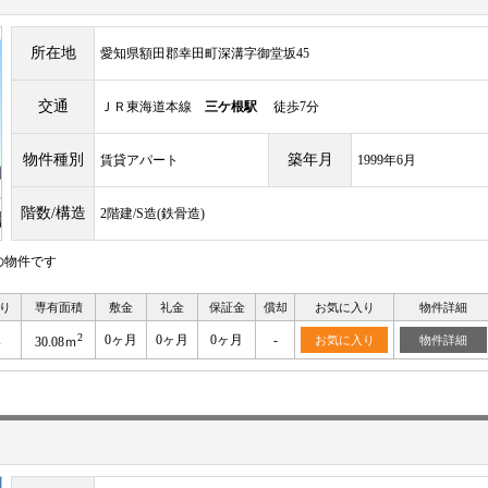
所在地
愛知県額田郡幸田町深溝字御堂坂45
交通
ＪＲ東海道本線
三ケ根駅
徒歩7分
物件種別
築年月
賃貸アパート
1999年6月
階数/構造
2階建/S造(鉄骨造)
の物件です
り
専有面積
敷金
礼金
保証金
償却
お気に入り
物件詳細
2
K
0ヶ月
0ヶ月
0ヶ月
-
お気に入り
物件詳細
30.08ｍ