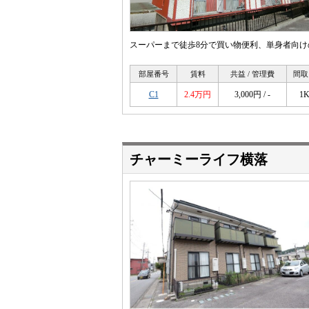
スーパーまで徒歩8分で買い物便利、単身者向け
部屋番号
賃料
共益 / 管理費
間取
C1
2.4万円
3,000円 / -
1
チャーミーライフ横落