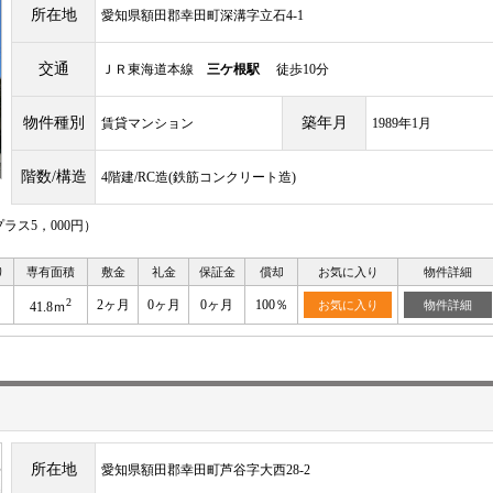
所在地
愛知県額田郡幸田町深溝字立石4‐1
交通
ＪＲ東海道本線
三ケ根駅
徒歩10分
物件種別
築年月
賃貸マンション
1989年1月
階数/構造
4階建/RC造(鉄筋コンクリート造)
ス5，000円）
り
専有面積
敷金
礼金
保証金
償却
お気に入り
物件詳細
2
2ヶ月
0ヶ月
0ヶ月
100％
お気に入り
物件詳細
41.8ｍ
所在地
愛知県額田郡幸田町芦谷字大西28‐2