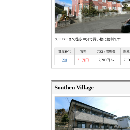
スーパーまで徒歩10分で買い物に便利です
部屋番号
賃料
共益 / 管理費
間取
201
5.1万円
2,200円 / -
2L
Southen Village