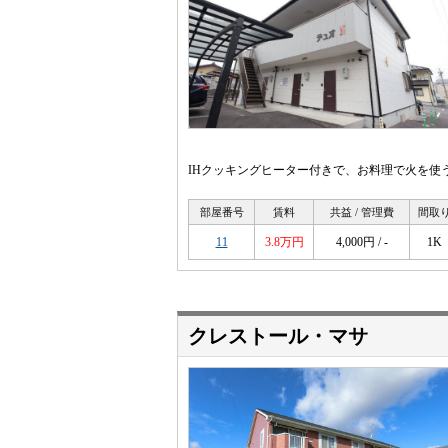
IHクッキングヒーター付きで、お料理で火を使
部屋番号
賃料
共益 / 管理費
間取
11
3.8万円
4,000円 / -
1K
クレストール・マサ