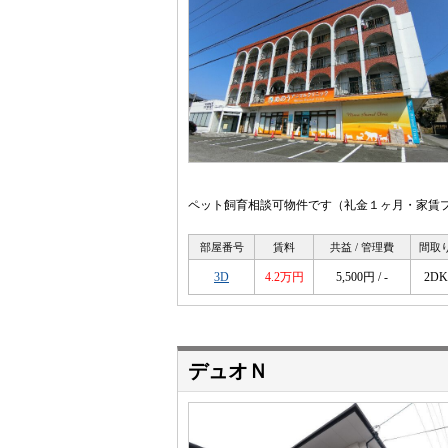
ペット飼育相談可物件です（礼金１ヶ月・家賃プラ
部屋番号
賃料
共益 / 管理費
間取
3D
4.2万円
5,500円 / -
2DK
デュオＮ