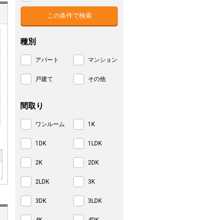
種別
アパート
マンション
戸建て
その他
間取り
ワンルーム
1K
1DK
1LDK
2K
2DK
2LDK
3K
3DK
3LDK