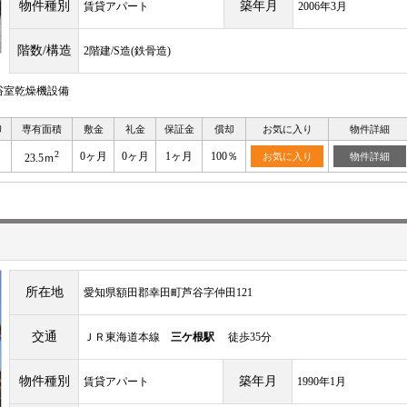
物件種別
築年月
賃貸アパート
2006年3月
階数/構造
2階建/S造(鉄骨造)
浴室乾燥機設備
り
専有面積
敷金
礼金
保証金
償却
お気に入り
物件詳細
2
0ヶ月
0ヶ月
1ヶ月
100％
お気に入り
物件詳細
23.5ｍ
所在地
愛知県額田郡幸田町芦谷字仲田121
交通
ＪＲ東海道本線
三ケ根駅
徒歩35分
物件種別
築年月
賃貸アパート
1990年1月