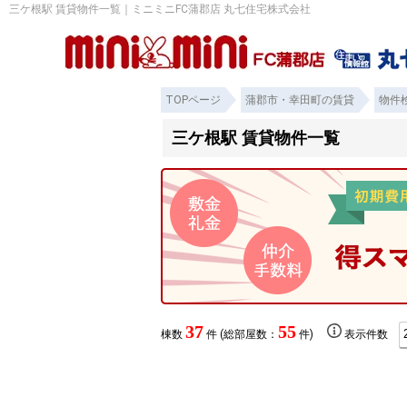
三ケ根駅 賃貸物件一覧｜ミニミニFC蒲郡店 丸七住宅株式会社
TOPページ
蒲郡市・幸田町の賃貸
物件
三ケ根駅 賃貸物件一覧
37
55
棟数
件 (総部屋数：
件)
表示件数