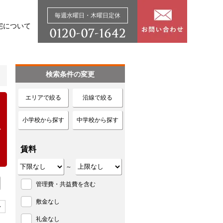
毎週水曜日・木曜日定休
宅について
検索条件の変更
エリアで絞る
沿線で絞る
小学校から探す
中学校から探す
賃料
～
管理費・共益費を含む
敷金なし
>
礼金なし