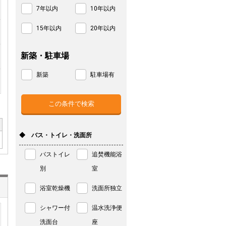
7年以内
10年以内
15年以内
20年以内
新築・駐車場
新築
駐車場有
◆ バス・トイレ・洗面所
バストイレ
追焚機能浴
別
室
浴室乾燥機
洗面所独立
シャワー付
温水洗浄便
洗面台
座