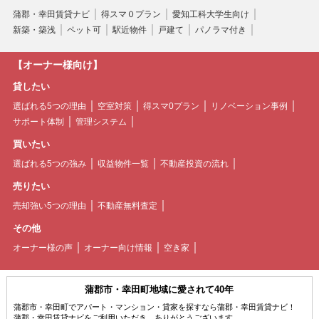
蒲郡・幸田賃貸ナビ
得スマ０プラン
愛知工科大学生向け
新築・築浅
ペット可
駅近物件
戸建て
パノラマ付き
【オーナー様向け】
貸したい
選ばれる5つの理由
空室対策
得スマ0プラン
リノベーション事例
サポート体制
管理システム
買いたい
選ばれる5つの強み
収益物件一覧
不動産投資の流れ
売りたい
売却強い5つの理由
不動産無料査定
その他
オーナー様の声
オーナー向け情報
空き家
蒲郡市・幸田町地域に愛されて40年
蒲郡市・幸田町でアパート・マンション・貸家を探すなら蒲郡・幸田賃貸ナビ！
蒲郡・幸田賃貸ナビをご利用いただき、ありがとうございます。