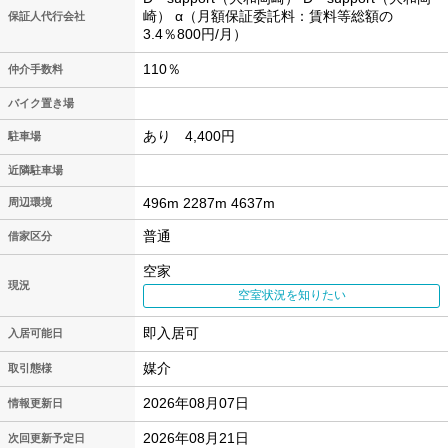
崎） α（月額保証委託料：賃料等総額の
保証人代行会社
3.4％800円/月）
110％
仲介手数料
バイク置き場
あり 4,400円
駐車場
近隣駐車場
496m 2287m 4637m
周辺環境
普通
借家区分
空家
現況
空室状況を知りたい
即入居可
入居可能日
媒介
取引態様
2026年08月07日
情報更新日
2026年08月21日
次回更新予定日