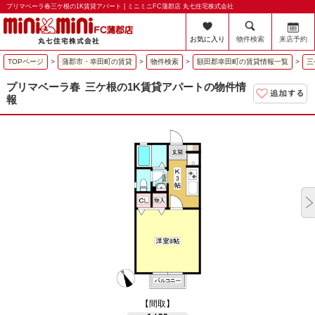
プリマベーラ春三ケ根の1K賃貸アパート | ミニミニFC蒲郡店 丸七住宅株式会社
お気に入り
物件検索
来店予約
TOPページ
>
蒲郡市・幸田町の賃貸
>
物件検索
>
額田郡幸田町の賃貸情報一覧
>
三
プリマベーラ春
三ケ根の1K賃貸アパートの物件情
報
【間取】