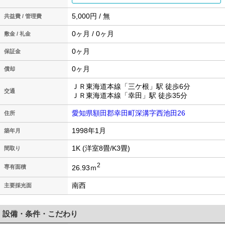
5,000円 / 無
共益費 / 管理費
0ヶ月 / 0ヶ月
敷金 / 礼金
0ヶ月
保証金
0ヶ月
償却
ＪＲ東海道本線「三ケ根」駅 徒歩6分
交通
ＪＲ東海道本線「幸田」駅 徒歩35分
愛知県額田郡幸田町深溝字西池田26
住所
1998年1月
築年月
1K (洋室8畳/K3畳)
間取り
2
26.93ｍ
専有面積
南西
主要採光面
設備・条件・こだわり