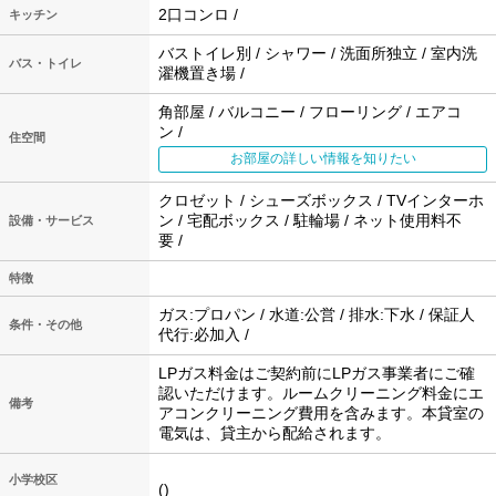
2口コンロ /
キッチン
バストイレ別 / シャワー / 洗面所独立 / 室内洗
バス・トイレ
濯機置き場 /
角部屋 / バルコニー / フローリング / エアコ
ン /
住空間
お部屋の詳しい情報を知りたい
クロゼット / シューズボックス / TVインターホ
ン / 宅配ボックス / 駐輪場 / ネット使用料不
設備・サービス
要 /
特徴
ガス:プロパン / 水道:公営 / 排水:下水 / 保証人
条件・その他
代行:必加入 /
LPガス料金はご契約前にLPガス事業者にご確
認いただけます。ルームクリーニング料金にエ
備考
アコンクリーニング費用を含みます。本貸室の
電気は、貸主から配給されます。
小学校区
()