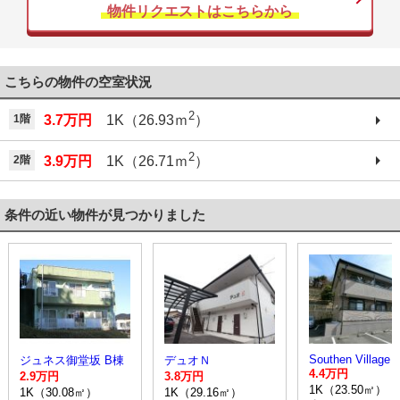
物件リクエストはこちらから
こちらの物件の空室状況
2
1階
3.7万円
1K（26.93ｍ
）
2
2階
3.9万円
1K（26.71ｍ
）
条件の近い物件が見つかりました
Southen Village
ジュネス御堂坂 B棟
デュオＮ
4.4万円
2.9万円
3.8万円
1K（23.50㎡）
1K（30.08㎡）
1K（29.16㎡）