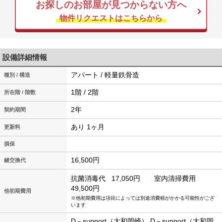
お探しのお部屋が見つからない方へ
物件リクエストはこちらから
設備詳細情報
アパート / 軽量鉄骨造
種別 / 構造
1階 / 2階
所在階 / 階数
2年
契約期間
あり 1ヶ月
更新料
損保
16,500円
鍵交換代
抗菌消毒代
17,050円
室内清掃費用
49,500円
他初期費用
※他初期費用は項目によっては別途消費税がかかる可能性がござ
います
D－support（大和岡崎） D－support（大和岡