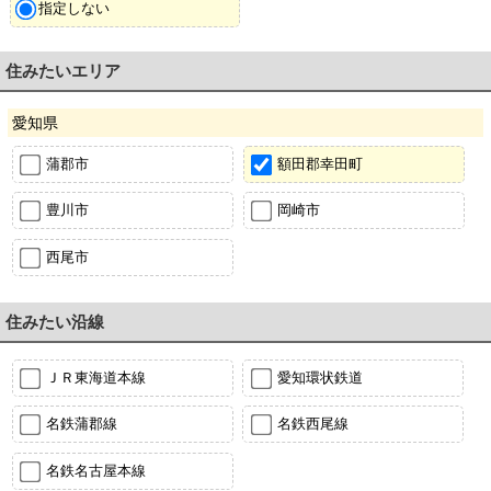
指定しない
住みたいエリア
愛知県
蒲郡市
額田郡幸田町
豊川市
岡崎市
西尾市
住みたい沿線
ＪＲ東海道本線
愛知環状鉄道
名鉄蒲郡線
名鉄西尾線
名鉄名古屋本線