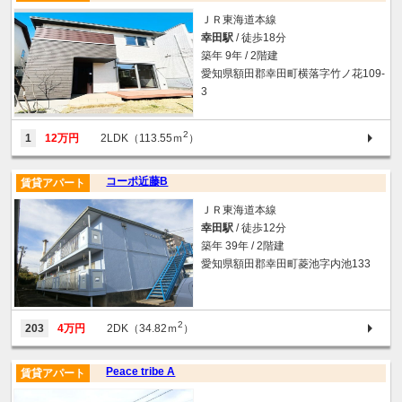
ＪＲ東海道本線
幸田駅
/ 徒歩18分
築年 9年 / 2階建
愛知県額田郡幸田町横落字竹ノ花109-
3
2
1
12万円
2LDK（113.55ｍ
）
コーポ近藤B
賃貸アパート
ＪＲ東海道本線
幸田駅
/ 徒歩12分
築年 39年 / 2階建
愛知県額田郡幸田町菱池字内池133
2
203
4万円
2DK（34.82ｍ
）
Peace tribe A
賃貸アパート