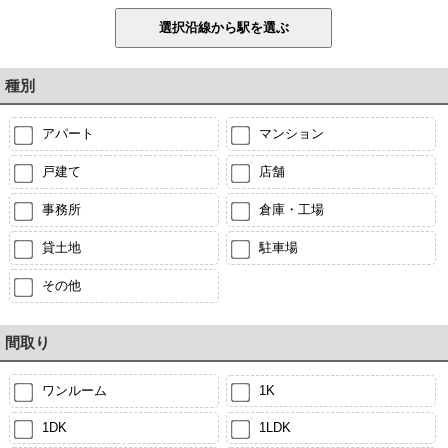
種別
アパート
マンション
戸建て
店舗
事務所
倉庫・工場
貸土地
駐車場
その他
間取り
ワンルーム
1K
1DK
1LDK