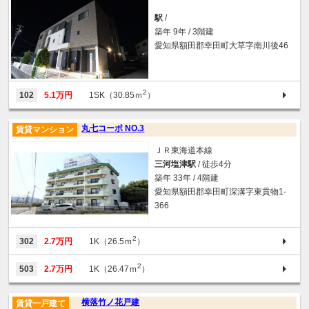
駅
/
築年 9年 / 3階建
愛知県額田郡幸田町大草字南川後46
2
102
5.1万円
1SK（30.85ｍ
）
丸七コーポ NO.3
賃貸マンション
ＪＲ東海道本線
三河塩津駅
/ 徒歩4分
築年 33年 / 4階建
愛知県額田郡幸田町深溝字東貫物1-
366
2
302
2.7万円
1K（26.5ｍ
）
2
503
2.7万円
1K（26.47ｍ
）
横落竹ノ花戸建
賃貸一戸建て