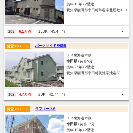
築年 13年 / 2階建
愛知県額田郡幸田町芦谷字北屋敷31-1
2
203
6.1万円
1LDK（45.4ｍ
）
パークサイド池端B
賃貸アパート
ＪＲ東海道本線
幸田駅
/ 徒歩5分
築年 25年 / 2階建
愛知県額田郡幸田町菱池字池端38
2
102
4.7万円
2DK（42.77ｍ
）
ラフィーネA
賃貸アパート
ＪＲ東海道本線
幸田駅
/ 徒歩17分
築年 19年 / 2階建