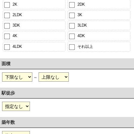
2K
2DK
2LDK
3K
3DK
3LDK
4K
4DK
4LDK
それ以上
面積
～
駅徒歩
築年数