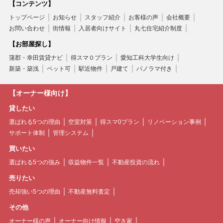
【コンテンツ】
トップページ
お知らせ
スタッフ紹介
お客様の声
会社概要
お問い合わせ
街情報
入居者向けサイト
丸七住宅紹介制度
【お部屋探し】
蒲郡・幸田賃貸ナビ
得スマ０プラン
愛知工科大学生向け
新築・築浅
ペット可
駅近物件
戸建て
パノラマ付き
【オーナー様向け】
貸したい
選ばれる5つの理由
空室対策
得スマ0プラン
リノベーション事例
サポート体制
管理システム
買いたい
選ばれる5つの強み
収益物件一覧
不動産投資の流れ
売りたい
売却強い5つの理由
不動産無料査定
その他
オーナー様の声
オーナー向け情報
空き家