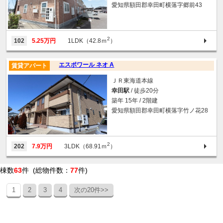
愛知県額田郡幸田町横落字郷前43
2
102
5.25万円
1LDK（42.8ｍ
）
エスポワール ネオ A
賃貸アパート
ＪＲ東海道本線
幸田駅
/ 徒歩20分
築年 15年 / 2階建
愛知県額田郡幸田町横落字竹ノ花28
2
202
7.9万円
3LDK（68.91ｍ
）
棟数
63
件 (総物件数：
77
件)
1
2
3
4
次の20件>>