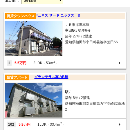
並び順 ：
ジュネス サード ニックス B
賃貸タウンハウス
ＪＲ東海道本線
幸田駅
/ 徒歩6分
築年 27年 / 2階建
愛知県額田郡幸田町菱池字荒田56
2
1
5.5万円
2LDK（53ｍ
）
グランテラス高力B棟
賃貸アパート
駅
/
築年 8年 / 2階建
愛知県額田郡幸田町高力字高崎32番地
2
2
102
5.9万円
1LDK（33.4ｍ
）