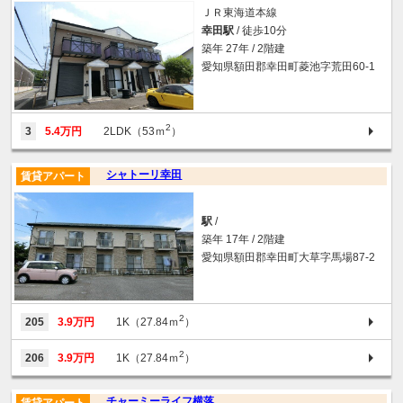
ＪＲ東海道本線
幸田駅
/ 徒歩10分
築年 27年 / 2階建
愛知県額田郡幸田町菱池字荒田60-1
2
3
5.4万円
2LDK（53ｍ
）
シャトーリ幸田
賃貸アパート
駅
/
築年 17年 / 2階建
愛知県額田郡幸田町大草字馬場87-2
2
205
3.9万円
1K（27.84ｍ
）
2
206
3.9万円
1K（27.84ｍ
）
チャーミーライフ横落
賃貸アパート