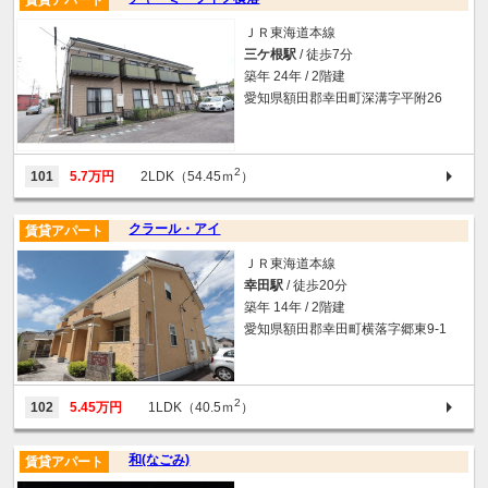
ＪＲ東海道本線
三ケ根駅
/ 徒歩7分
築年 24年 / 2階建
愛知県額田郡幸田町深溝字平附26
2
101
5.7万円
2LDK（54.45ｍ
）
クラール・アイ
賃貸アパート
ＪＲ東海道本線
幸田駅
/ 徒歩20分
築年 14年 / 2階建
愛知県額田郡幸田町横落字郷東9-1
2
102
5.45万円
1LDK（40.5ｍ
）
和(なごみ)
賃貸アパート