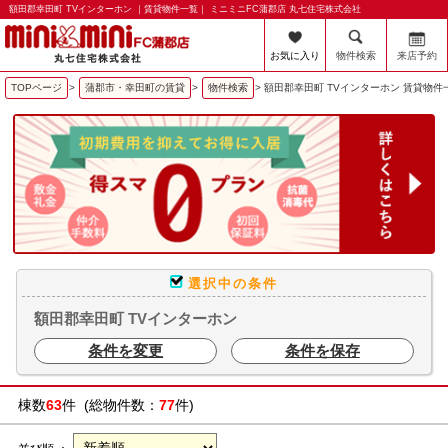
額田郡幸田町 TVインターホン ｜賃貸物件一覧｜ ミニミニFC蒲郡店 丸七住宅株式会社
お気に入り
物件検索
来店予約
TOPページ
>
蒲郡市・幸田町の賃貸
>
物件検索
>
額田郡幸田町 TVインターホン 賃貸物件
選択中の条件
額田郡幸田町 TVインターホン
条件を変更
条件を保存
棟数
63
件 (総物件数：
77
件)