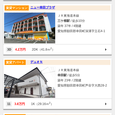
ニュー幸田プラザ
賃貸マンション
ＪＲ東海道本線
三ケ根駅
/ 徒歩10分
築年 37年 / 4階建
愛知県額田郡幸田町深溝字立石4‐1
2
3D
4.2万円
2DK（41.8ｍ
）
デュオＮ
賃貸アパート
ＪＲ東海道本線
幸田駅
/ 徒歩5分
築年 23年 / 2階建
愛知県額田郡幸田町芦谷字大西28‐2
2
11
3.8万円
1K（29.16ｍ
）