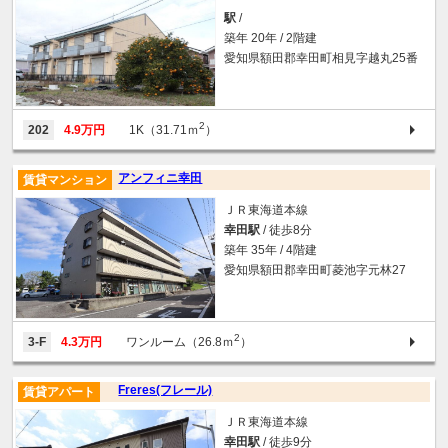
駅
/
築年 20年 / 2階建
愛知県額田郡幸田町相見字越丸25番
2
202
4.9万円
1K（31.71ｍ
）
アンフィニ幸田
賃貸マンション
ＪＲ東海道本線
幸田駅
/ 徒歩8分
築年 35年 / 4階建
愛知県額田郡幸田町菱池字元林27
2
3-F
4.3万円
ワンルーム（26.8ｍ
）
Freres(フレール)
賃貸アパート
ＪＲ東海道本線
幸田駅
/ 徒歩9分