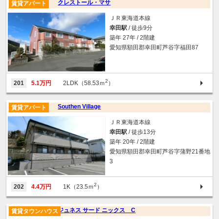
クレストール・マサ
賃貸アパート
ＪＲ東海道本線
幸田駅
/ 徒歩9分
築年 27年 / 2階建
愛知県額田郡幸田町芦谷字福田87
2
201
5.1万円
2LDK（58.53ｍ
）
Southen Village
賃貸アパート
ＪＲ東海道本線
幸田駅
/ 徒歩13分
築年 20年 / 2階建
愛知県額田郡幸田町芦谷字蒲野21番地
3
2
202
4.4万円
1K（23.5ｍ
）
ジュネス サード ニックス C
賃貸タウンハウス