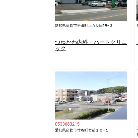
愛知県蒲郡市平田町上五反田19−３
つねかわ内科・ハートクリニ
ック
0533663215
愛知県蒲郡市竹谷町宮前１０−１