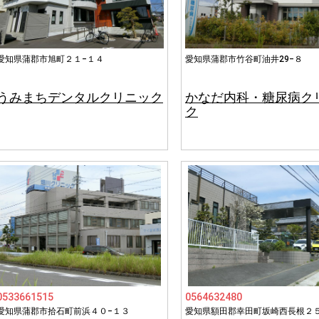
愛知県蒲郡市旭町２１−１４
愛知県蒲郡市竹谷町油井29−８
うみまちデンタルクリニック
かなだ内科・糖尿病ク
ク
0533661515
0564632480
愛知県蒲郡市拾石町前浜４０−１３
愛知県額田郡幸田町坂崎西長根２５