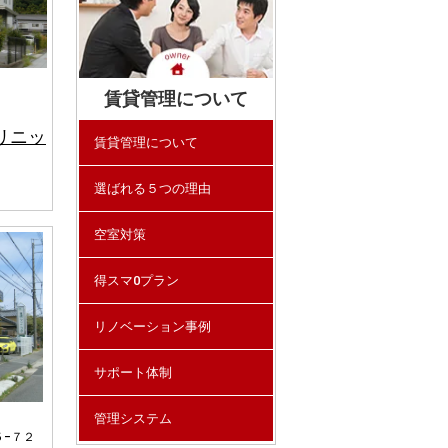
賃貸管理について
リニッ
賃貸管理について
選ばれる５つの理由
空室対策
得スマ0プラン
リノベーション事例
サポート体制
管理システム
−７２