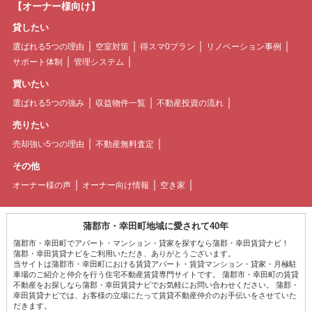
【オーナー様向け】
貸したい
選ばれる5つの理由
空室対策
得スマ0プラン
リノベーション事例
サポート体制
管理システム
買いたい
選ばれる5つの強み
収益物件一覧
不動産投資の流れ
売りたい
売却強い5つの理由
不動産無料査定
その他
オーナー様の声
オーナー向け情報
空き家
蒲郡市・幸田町地域に愛されて40年
蒲郡市・幸田町でアパート・マンション・貸家を探すなら蒲郡・幸田賃貸ナビ！
蒲郡・幸田賃貸ナビをご利用いただき、ありがとうございます。
当サイトは蒲郡市・幸田町における賃貸アパート・賃貸マンション・貸家・月極駐
車場のご紹介と仲介を行う住宅不動産賃貸専門サイトです。 蒲郡市・幸田町の賃貸
不動産をお探しなら蒲郡・幸田賃貸ナビでお気軽にお問い合わせください。 蒲郡・
幸田賃貸ナビでは、お客様の立場にたって賃貸不動産仲介のお手伝いをさせていた
だきます。