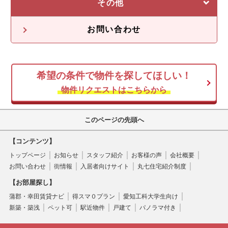
収益物件一覧
売却に強い5つの理由
その他
不動産投資の流れ
不動産無料査定
オーナー様の声
お問い合わせ
オーナー様向け情報
希望の条件で物件を探してほしい！
空き家
物件リクエストはこちらから
このページの先頭へ
【コンテンツ】
トップページ
お知らせ
スタッフ紹介
お客様の声
会社概要
お問い合わせ
街情報
入居者向けサイト
丸七住宅紹介制度
【お部屋探し】
蒲郡・幸田賃貸ナビ
得スマ０プラン
愛知工科大学生向け
新築・築浅
ペット可
駅近物件
戸建て
パノラマ付き