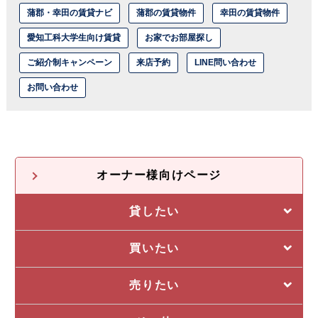
蒲郡・幸田の賃貸ナビ
蒲郡の賃貸物件
幸田の賃貸物件
愛知工科大学生向け賃貸
お家でお部屋探し
ご紹介制キャンペーン
来店予約
LINE問い合わせ
お問い合わせ
オーナー様向けページ
貸したい
選ばれる5つの理由
買いたい
管理システム
私たちの5つの強み
売りたい