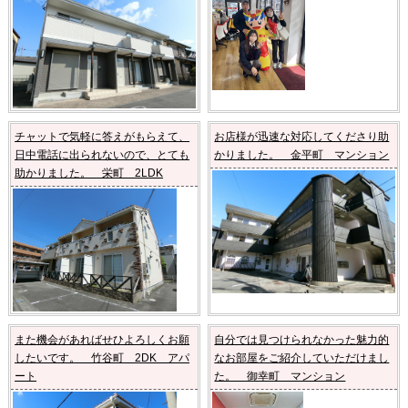
チャットで気軽に答えがもらえて、
お店様が迅速な対応してくださり助
日中電話に出られないので、とても
かりました。 金平町 マンション
助かりました。 栄町 2LDK
また機会があればせひよろしくお願
自分では見つけられなかった魅力的
したいです。 竹谷町 2DK アパ
なお部屋をご紹介していただけまし
ート
た。 御幸町 マンション