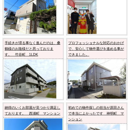
手続きが滞る事なく進んだのは、桑
プロフェッショナルな対応のおかげ
鶴様のお陰様だと思っておりま
で、安心して物件選びを進める事が
す。 竹谷町 1LDK
できました。
納得のいくお部屋が見つかり満足し
初めての物件探しの担当が原田さん
ております。 西浦町 マンション
で本当によかったです 神明町 マ
ンション