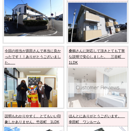
今回の担当が原田さんで本当に良か
桑鶴さんに対応して頂きとても丁寧
ったです！！ありがとうございまし
な説明で安心しました。 三谷町
た。
1LDK
説明もわかりやすく、とてもいい印
ほんとにありがとうございます。
象しかありません。竹谷町 1LDK
幸田町 ワンルーム