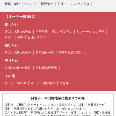
新築・築浅
ペット可
駅近物件
戸建て
パノラマ付き
【オーナー様向け】
貸したい
選ばれる5つの理由
空室対策
得スマ0プラン
リノベーション事例
サポート体制
管理システム
買いたい
選ばれる5つの強み
収益物件一覧
不動産投資の流れ
売りたい
売却強い5つの理由
不動産無料査定
その他
オーナー様の声
オーナー向け情報
空き家
蒲郡市・幸田町地域に愛されて40年
蒲郡市・幸田町でアパート・マンション・貸家を探すなら蒲郡・幸田賃貸ナビ！
蒲郡・幸田賃貸ナビをご利用いただき、ありがとうございます。
当サイトは蒲郡市・幸田町における賃貸アパート・賃貸マンション・貸家・月極駐