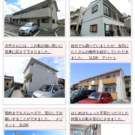
大竹さんには、この私の強い思いに
自分でも調べていましたが、当日に
見事に応えて下さりました。
たくさんの物件を紹介していただき
ました。 1LDK アパート
契約までもスムーズで、安心してお
はじめはちょっと不安だったりした
願いすることができました。 メゾ
外国人の私を安心にさせました。
ネット 2LDK