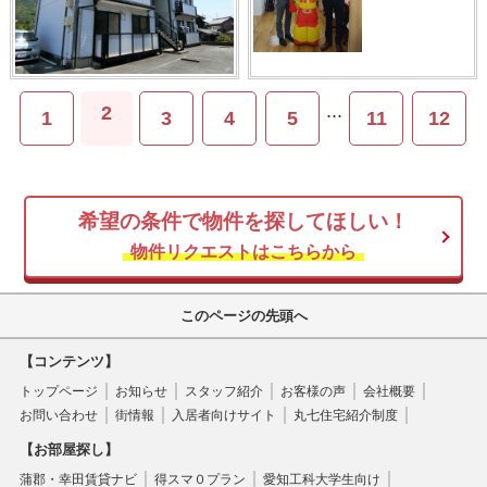
...
2
1
3
4
5
11
12
希望の条件で物件を探してほしい！
物件リクエストはこちらから
このページの先頭へ
【コンテンツ】
トップページ
お知らせ
スタッフ紹介
お客様の声
会社概要
お問い合わせ
街情報
入居者向けサイト
丸七住宅紹介制度
【お部屋探し】
蒲郡・幸田賃貸ナビ
得スマ０プラン
愛知工科大学生向け