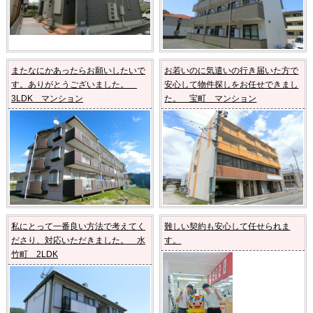
またなにかあったらお願いしたいで
お若いのに気遣いの行き届いた方で
す。ありがとうございました。
安心して物件探しをお任せできまし
3LDK マンション
た。 宝町 マンション
私にとって一番良い方法で考えてく
難しい契約も安心して任せられま
ださり、対応いただきました。 水
す。
竹町 2LDK