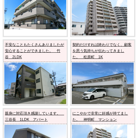
不安なこともたくさんありましたが
契約だけすれば終わりでなく、顧客
安心することができました。 竹
を思う気持ちが伝わってきまし
谷 2LDK
た。 松原町 1K
親身に対応頂き感謝しています。
にこやかで非常に好感が持てまし
三谷長 1LDK アパート
た。 神明町 マンション