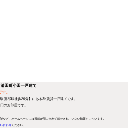
】清田町小田一戸建て
です。
線 蒲郡駅徒歩29分】にある3K賃貸一戸建てです。
8万円のお部屋です。
談など、ホームページには掲載が間に合わず載せきれていない情報もございます。
い合わせ
ください。