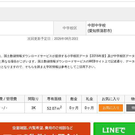
中部中学校
中学校区
(愛知県蒲郡市)
次回更新予定日：2026年08月20日
、国土数値情報ダウンロードサービスが提供する小学校区データ【2016年度】及び中学校区データ【
と異なる場合がございます。国土数値情報ダウンロードサービスのWEBサイト上で記述通り、データ
象となりますので、そちらを踏まえ学区情報は参考としてご活用下さい。
費 / 管理費
間取り
専有面積
敷金
礼金
お気に入り
物
2
- / -
3K
0ヶ月
0ヶ月
お気に入り
物
52.07ｍ