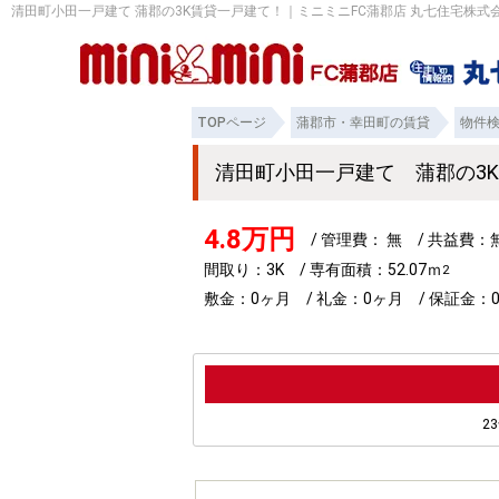
清田町小田一戸建て 蒲郡の3K賃貸一戸建て！｜ミニミニFC蒲郡店 丸七住宅株式
TOPページ
蒲郡市・幸田町の賃貸
物件
清田町小田一戸建て 蒲郡の3
4.8万円
/ 管理費： 無 / 共益費
間取り：3K / 専有面積：52.07ｍ
2
敷金：0ヶ月 / 礼金：0ヶ月 / 保証金：0
2