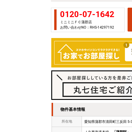
0120-07-1642
ミニミニＦＣ蒲郡店
お問い合わせNO：RHS-14297192
物件基本情報
所在地
愛知県蒲郡市清田町三反田 5