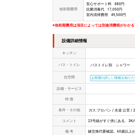
安心サポート料
880円
他初期費用
抗菌消毒代
17,050円
室内清掃費用
49,500円
※他初期費用は項目によっては別途消費税がかかる
設備詳細情報
キッチン
バス・トイレ
バストイレ別
シャワー
住空間
お部屋の詳しい情報を知りた
設備・サービス
特 徴
条件・その他
ガス:プロパン / 水道:公営 / 
コメント
23号線がすぐ傍にある、3K
備 考
鍵交換代要確認。60歳以上