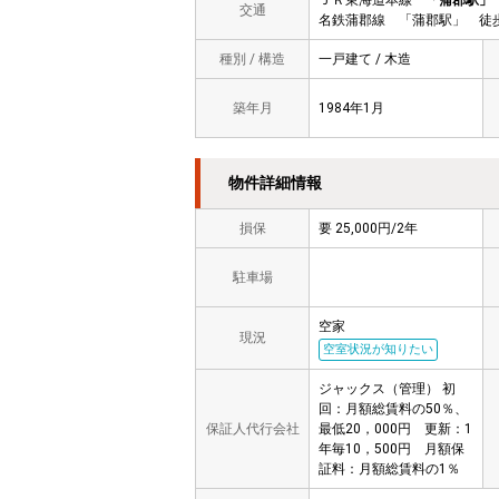
ＪＲ東海道本線
「蒲郡駅」
交通
名鉄蒲郡線 「蒲郡駅」 徒歩
種別 / 構造
一戸建て / 木造
築年月
1984年1月
物件詳細情報
損保
要 25,000円/2年
駐車場
空家
現況
空室状況が知りたい
ジャックス（管理） 初
回：月額総賃料の50％、
保証人代行会社
最低20，000円 更新：1
年毎10，500円 月額保
証料：月額総賃料の1％