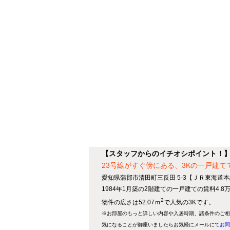
【スタッフからのイチオシポイント！
23号線がすぐ傍にある、3Kの一戸建て
愛知県蒲郡市清田町三反田 5-3【ＪＲ東海道本
1984年1月築の2階建ての一戸建ての賃料4.
2
物件の広さは52.07ｍ
で人気の3Kです。
※お部屋のもっと詳しい内容や入居時期、諸条件のご相
気になることが御座いましたらお気軽にメールにて
お問