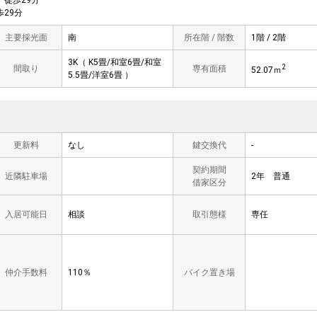
徒歩29分
29分
主要採光面
南
所在階 / 階数
1階 / 2階
3K（ K5畳/和室6畳/和室
2
間取り
専有面積
52.07ｍ
5.5畳/洋室6畳 ）
更新料
なし
鍵交換代
-
契約期間
近隣駐車場
2年 普通
借家区分
入居可能日
相談
取引態様
専任
仲介手数料
110％
バイク置き場