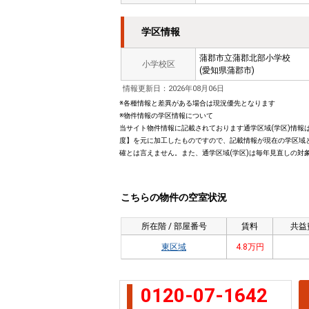
学区情報
蒲郡市立蒲郡北部小学校
小学校区
(愛知県蒲郡市)
情報更新日：2026年08月06日
※各種情報と差異がある場合は現況優先となります
※物件情報の学区情報について
当サイト物件情報に記載されております通学区域(学区)情報は
度】を元に加工したものですので、記載情報が現在の学区域
確とは言えません。また、通学区域(学区)は毎年見直しの対
こちらの物件の空室状況
所在階 / 部屋番号
賃料
共益
東区域
4.8万円
0120-07-1642