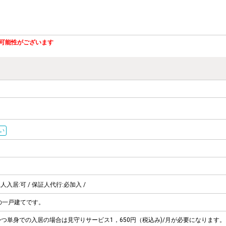
可能性がございます
い
2人入居:可 / 保証人代行:必加入 /
の一戸建てです。
かつ単身での入居の場合は見守りサービス1，650円（税込み)/月が必要になります。