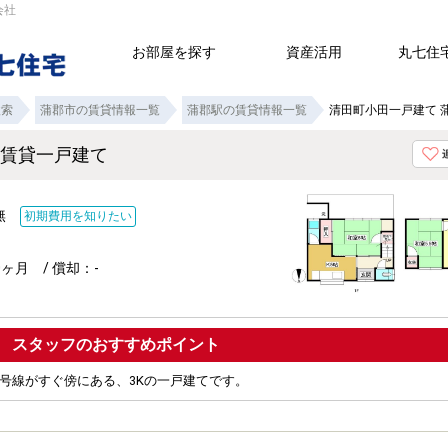
会社
お部屋を探す
資産活用
丸七住
検索
蒲郡市の賃貸情報一覧
蒲郡駅の賃貸情報一覧
清田町小田一戸建て 
K賃貸一戸建て
：無
初期費用を知りたい
ヶ月 / 償却：-
ポイント
3号線がすぐ傍にある、3Kの一戸建てです。