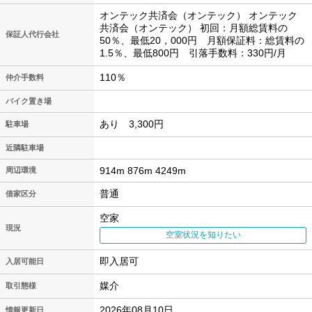
オンテック共済会（オンテック） オンテック
共済会（オンテック） 初回：月額総賃料の
保証人代行会社
50％、最低20，000円 月額保証料：総賃料の
1.5％、最低800円 引落手数料：330円/月
110％
仲介手数料
バイク置き場
あり 3,300円
駐車場
近隣駐車場
914m 876m 4249m
周辺環境
普通
借家区分
空家
現況
空室状況を知りたい
即入居可
入居可能日
媒介
取引態様
2026年08月10日
情報更新日