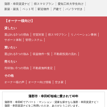
蒲郡・幸田賃貸ナビ
得スマ０プラン
愛知工科大学生向け
新築・築浅
ペット可
駅近物件
戸建て
パノラマ付き
【オーナー様向け】
貸したい
選ばれる5つの理由
空室対策
得スマ0プラン
リノベーション事例
サポート体制
管理システム
買いたい
選ばれる5つの強み
収益物件一覧
不動産投資の流れ
売りたい
売却強い5つの理由
不動産無料査定
その他
オーナー様の声
オーナー向け情報
空き家
蒲郡市・幸田町地域に愛されて40年
蒲郡市・幸田町でアパート・マンション・貸家を探すなら蒲郡・幸田賃貸ナビ！
蒲郡・幸田賃貸ナビをご利用いただき、ありがとうございます。