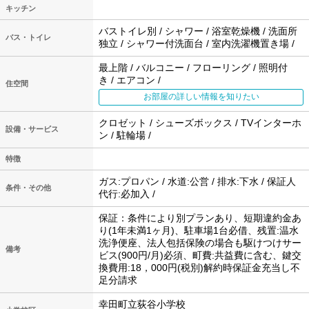
キッチン
バストイレ別 / シャワー / 浴室乾燥機 / 洗面所
バス・トイレ
独立 / シャワー付洗面台 / 室内洗濯機置き場 /
最上階 / バルコニー / フローリング / 照明付
き / エアコン /
住空間
お部屋の詳しい情報を知りたい
クロゼット / シューズボックス / TVインターホ
設備・サービス
ン / 駐輪場 /
特徴
ガス:プロパン / 水道:公営 / 排水:下水 / 保証人
条件・その他
代行:必加入 /
保証：条件により別プランあり、短期違約金あ
り(1年未満1ヶ月)、駐車場1台必借、残置:温水
洗浄便座、法人包括保険の場合も駆けつけサー
備考
ビス(900円/月)必須、町費:共益費に含む、鍵交
換費用:18，000円(税別)解約時保証金充当し不
足分請求
幸田町立荻谷小学校