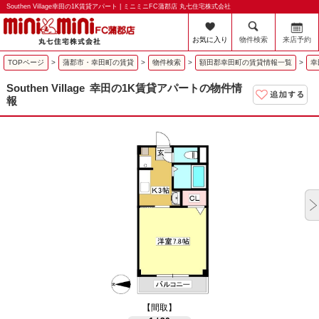
Southen Village幸田の1K賃貸アパート | ミニミニFC蒲郡店 丸七住宅株式会社
お気に入り
物件検索
来店予約
TOPページ
>
蒲郡市・幸田町の賃貸
>
物件検索
>
額田郡幸田町の賃貸情報一覧
>
幸
Southen Village
幸田の1K賃貸アパートの物件情
報
【間取】