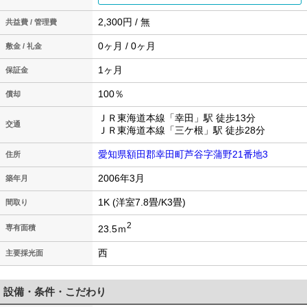
2,300円 / 無
共益費 / 管理費
0ヶ月 / 0ヶ月
敷金 / 礼金
1ヶ月
保証金
100％
償却
ＪＲ東海道本線「幸田」駅 徒歩13分
交通
ＪＲ東海道本線「三ケ根」駅 徒歩28分
愛知県額田郡幸田町芦谷字蒲野21番地3
住所
2006年3月
築年月
1K (洋室7.8畳/K3畳)
間取り
2
23.5ｍ
専有面積
西
主要採光面
設備・条件・こだわり