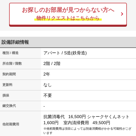
お探しのお部屋が見つからない方へ
物件リクエストはこちらから
設備詳細情報
アパート / S造(鉄骨造)
種別 / 構造
2階 / 2階
所在階 / 階数
2年
契約期間
なし
更新料
不要
損保
-
鍵交換代
抗菌消毒代
16,500円
シャークヤくんネット
1,600円
室内清掃費用
49,500円
他初期費用
※他初期費用は項目によっては別途消費税がかかる可能性がござ
います