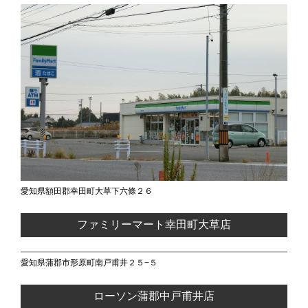
愛知県額田郡幸田町大草下六條２６
ファミリーマート幸田町大草店
愛知県蒲郡市形原町南戸甫井２５−５
ローソン蒲郡中戸甫井店