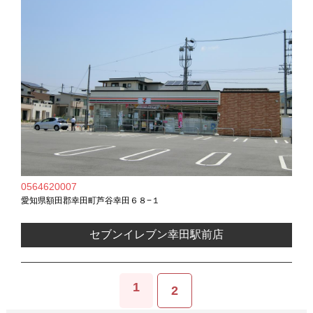
0564620007
愛知県額田郡幸田町芦谷幸田６８−１
セブンイレブン幸田駅前店
1
2