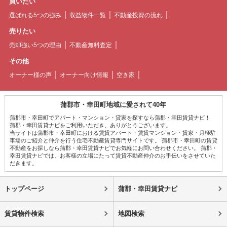
買いたい
選ばれる5つの強み
収益物件一覧
不動産投資の流れ
売りたい
売却強い5つの理由
不動産無料査定
その他
オーナー様の声
オーナー向け情報
空き家
蒲郡市・幸田町地域に愛されて40年
蒲郡市・幸田町でアパート・マンション・貸家を探すなら蒲郡・幸田賃貸ナビ！
蒲郡・幸田賃貸ナビをご利用いただき、ありがとうございます。
当サイトは蒲郡市・幸田町における賃貸アパート・賃貸マンション・貸家・月極駐
車場のご紹介と仲介を行う住宅不動産賃貸専門サイトです。 蒲郡市・幸田町の賃貸
不動産をお探しなら蒲郡・幸田賃貸ナビでお気軽にお問い合わせください。 蒲郡・
幸田賃貸ナビでは、お客様の立場にたって賃貸不動産仲介のお手伝いをさせていた
だきます。
トップページ
蒲郡・幸田賃貸ナビ
賃貸物件検索
地図検索