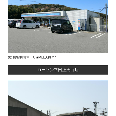
愛知県額田郡幸田町深溝上天白２１
ローソン幸田上天白店