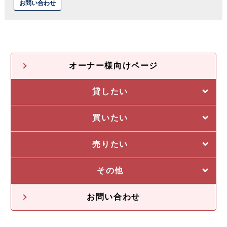
お問い合わせ
オーナー様向けページ
貸したい
選ばれる5つの理由
買いたい
管理システム
私たちの5つの強み
売りたい
収益物件一覧
売却に強い5つの理由
その他
不動産投資の流れ
不動産無料査定
オーナー様の声
お問い合わせ
オーナー様向け情報