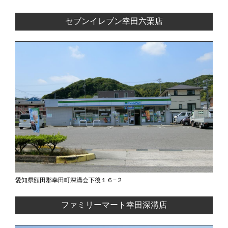
セブンイレブン幸田六栗店
愛知県額田郡幸田町深溝会下後１６−２
ファミリーマート幸田深溝店