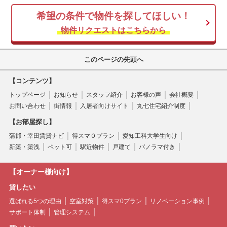
希望の条件で物件を探してほしい！
空き家
物件リクエストはこちらから
このページの先頭へ
【コンテンツ】
トップページ
お知らせ
スタッフ紹介
お客様の声
会社概要
お問い合わせ
街情報
入居者向けサイト
丸七住宅紹介制度
【お部屋探し】
蒲郡・幸田賃貸ナビ
得スマ０プラン
愛知工科大学生向け
新築・築浅
ペット可
駅近物件
戸建て
パノラマ付き
【オーナー様向け】
貸したい
選ばれる5つの理由
空室対策
得スマ0プラン
リノベーション事例
サポート体制
管理システム