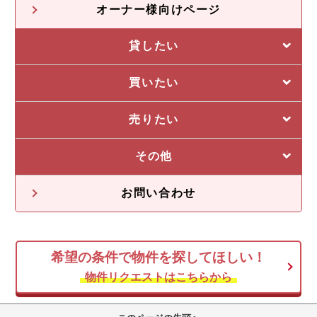
オーナー様向けページ
貸したい
選ばれる5つの理由
買いたい
管理システム
私たちの5つの強み
売りたい
収益物件一覧
売却に強い5つの理由
その他
不動産投資の流れ
不動産無料査定
オーナー様の声
お問い合わせ
オーナー様向け情報
希望の条件で物件を探してほしい！
空き家
物件リクエストはこちらから