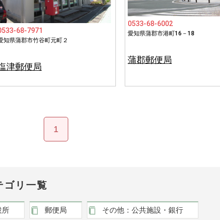
0533-68-6002
0533-68-7971
愛知県蒲郡市港町16－18
愛知県蒲郡市竹谷町元町２
蒲郡郵便局
塩津郵便局
1
テゴリ一覧
役所
郵便局
その他：公共施設・銀行