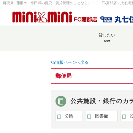
郵便局 | 蒲郡市・幸田町の賃貸・賃貸管理のことならミニミニFC蒲郡店 丸七住
貸したい
rent
街情報ページへ戻る
郵便局
公共施設・銀行のカ
公園
図書館