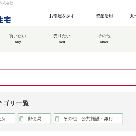
宅株式会社
お部屋を探す
資産活用
丸
買いたい
売りたい
その他
buy
sell
other
テゴリ一覧
役所
郵便局
その他：公共施設・銀行