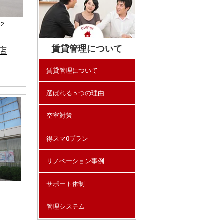
２
賃貸管理について
店
賃貸管理について
選ばれる５つの理由
空室対策
得スマ0プラン
リノベーション事例
サポート体制
管理システム