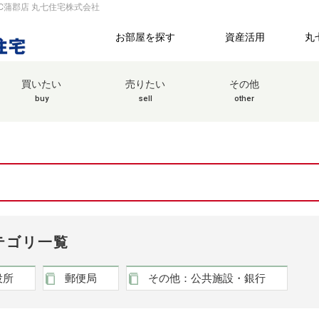
C蒲郡店 丸七住宅株式会社
お部屋を探す
資産活用
丸
買いたい
売りたい
その他
buy
sell
other
テゴリ一覧
役所
郵便局
その他：公共施設・銀行