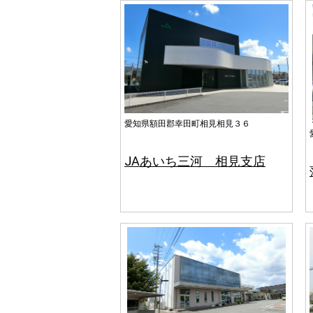
愛知県額田郡幸田町相見相見３６
JAあいち三河 相見支店