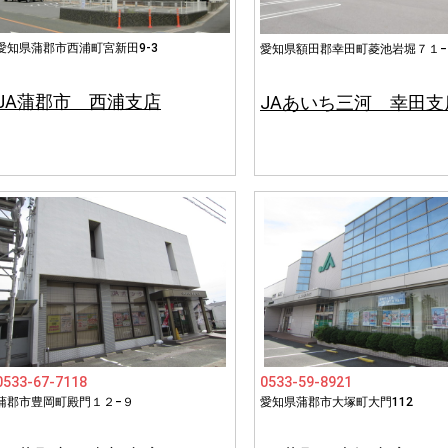
愛知県蒲郡市西浦町宮新田9‐3
愛知県額田郡幸田町菱池岩堀７１−
JA蒲郡市 西浦支店
JAあいち三河 幸田支
0533-67-7118
0533-59-8921
蒲郡市豊岡町殿門１２−９
愛知県蒲郡市大塚町大門112